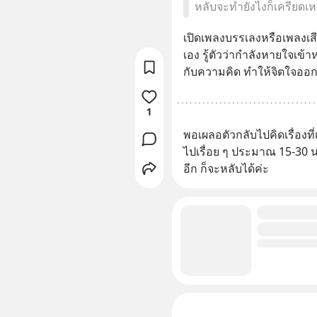
หลับจะทำยังไงก็เครียดเห
เปิดเพลงบรรเลงหรือเพลงเสี
เอง รู้ตัวว่ากำลังหายใจเข้
กับความคิด ทำให้จิตใจออก
1
พอเผลอตัวกลับไปคิดเรื่องท
ไปเรื่อย ๆ ประมาณ 15-30 น
อีก ก็จะหลับได้ค่ะ