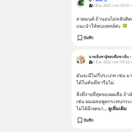
©️
•
ติดตาม
2 มี.ค. 2022 เวลา 07:31 
สวดมนต์ ถ้านอนไม่หลับติด
แนะนำให้พบแพทย์ค่ะ 🍀
บันทึก
นายเย็นชาผู้ชอบดื่มชาเย็น
•
2 มี.ค. 2022 เวลา 05:52 
มันจะมีไม่กี่ประเภท เช่น 
ได้ในทันทีหารือไม่
สิ่งที่ง่ายที่สุดของผมคือ ถ
เช่น ผมเผลอพูดกระทบกระเทื
ไม่ได้มีเจตนา
... 
ดูเพิ่มเติม
บันทึก