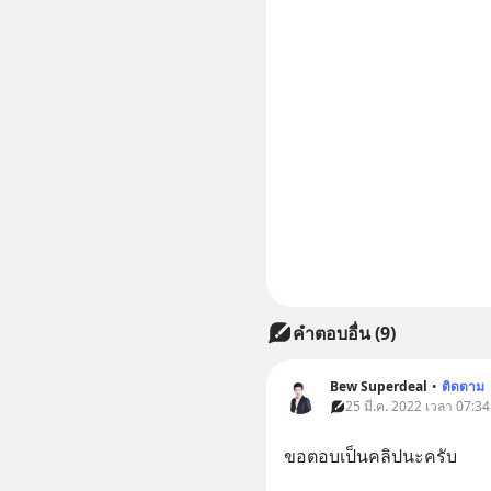
คำตอบอื่น
(
9
)
Bew Superdeal
•
ติดตาม
25 มี.ค. 2022 เวลา 07:34
ขอตอบเป็นคลิปนะครับ