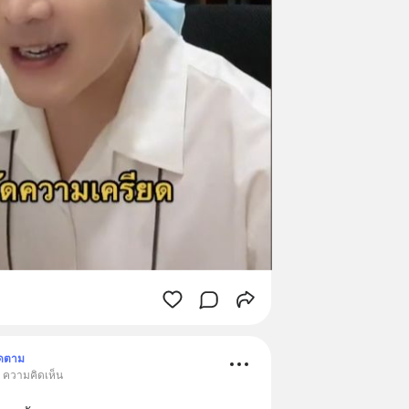
ิดตาม
• ความคิดเห็น