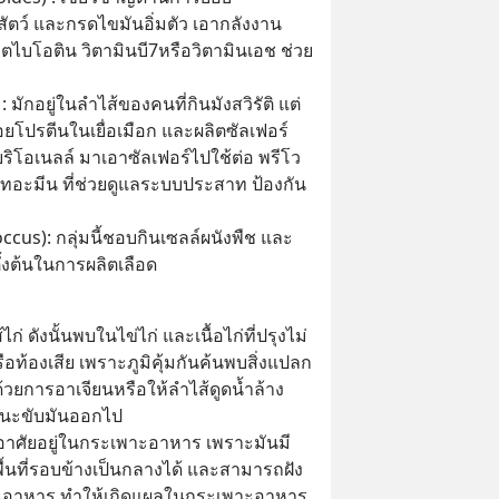
สัตว์ และกรดไขมันอิ่มตัว เอากลังงาน
ตไบโอติน วิตามินบี7หรือวิตามินเอช ช่วย
 มักอยู่ในลำไส้ของคนที่กินมังสวิรัติ แต่
อยโปรตีนในเยื่อเมือก และผลิตซัลเฟอร์ 
บริโอเนลล์ มาเอาซัลเฟอร์ไปใช้ต่อ พรีโว
ไทอะมีน ที่ช่วยดูแลระบบประสาท ป้องกัน
cus): กลุ่มนี้ชอบกินเซลล์ผนังพืช และ
ตั้งต้นในการผลิตเลือด
่ ดังนั้นพบในไข่ไก่ และเนื้อไก่ที่ปรุงไม่
ือท้องเสีย เพราะภูมิคุ้มกันค้นพบสิ่งแปลก
วยการอาเจียนหรือให้ลำไส้ดูดน้ำล้าง
วนะขับมันออกไป
 อาศัยอยู่ในกระเพาะอาหาร เพราะมันมี
้นที่รอบข้างเป็นกลางได้ และสามารถฝัง
พาะอาหาร ทำให้เกิดแผลในกระเพาะอาหาร