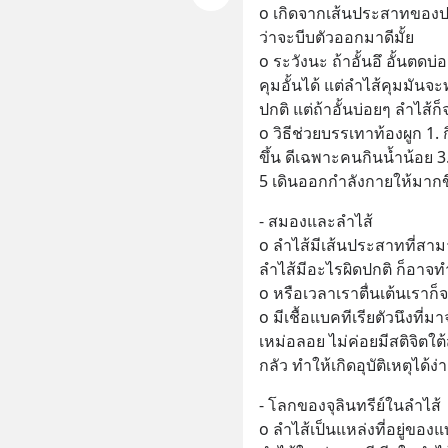
o เกิดจากเส้นประสาทของปล
ว่าจะบีบตัวออกมาดีมั้ย 
o ระวังนะ ถ้าอั้นอึ อั้นตดบ
คุมอั้นได้ แต่ลำไส้คุมมันจ
ปกติ แต่ถ้าอั้นบ่อยๆ ลำไส้ก
o วิธีช่วยบรรเทาท้องผูก 1.
ขึ้น ดีเฉพาะคนกินน้ำน้อย 3.
5 เดินออกกำลังกายให้มากข
- สมองและลำไส้
o ลำไส้มีเส้นประสาทที่สามา
ลำไส้มีอะไรผิดปกติ ก็อาจท
o หรือเวลาเราตื่นเต้นเราก็
o มีเชื้อแบคทีเรียตัวนึงท
เหม่อลอย ไม่ค่อยมีสติจิตใ
กลัว ทำให้เกิดอุบัติเหตุได้ง่
- โลกของจุลินทรีย์ในลำไส้
o ลำไส้เป็นแหล่งที่อยู่ของ