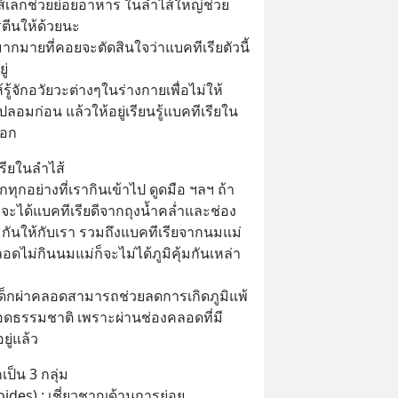
ส้เล็กช่วยย่อยอาหาร ในลำไส้ใหญ่ช่วย
รตีนให้ด้วยนะ
มากมายที่คอยจะตัดสินใจว่าแบคทีเรียตัวนี้
ู่
รู้จักอวัยวะต่างๆในร่างกายเพื่อไม่ให้
ลกปลอมก่อน แล้วให้อยู่เรียนรู้แบคทีเรียใน
ือก
รียในลำไส้
ทุกอย่างที่เรากินเข้าไป ดูดมือ ฯลฯ ถ้า
ได้แบคทีเรียดีจากถุงน้ำคล่ำและช่อง
กันให้กับเรา รวมถึงแบคทีเรียจากนมแม่
คลอดไม่กินนมแม่ก็จะไม่ได้ภูมิคุ้มกันเหล่า
ด็กผ่าคลอดสามารถช่วยลดการเกิดภูมิแพ้
คลอดธรรมชาติ เพราะผ่านช่องคลอดที่มี
ยู่แล้ว
ป็น 3 กลุ่ม
oides) : เชี่ยวชาญด้านการย่อย