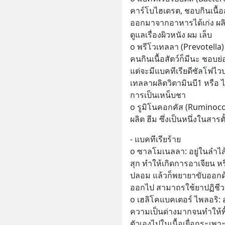
คาร์โบไฮเดรต, ชอบกินเนื้อ
ออกมาจากอาหารได้เก่ง ผลิ
ดูแลเรื่องผิวหนัง ผม เล็บ
o พรีโวเทลลา (Prevotella) :
คนกินเนื้อสัตว์ก็มีนะ ชอบย่
แต่จะมีแบคทีเรียดีซัลโฟไว
เทลลาผลิตวิตามินบี1 หรือ 
การเป็นเหน็บชา
o รูมิโนคอกคัส (Ruminococ
ผลิต ฮีม ซึ่งเป็นหนึ่งในสาร
- แบคทีเรียร้าย
o ซาลโมเนลลา: อยู่ในลำไส้ไก
สุก ทำให้เกิดการอาเจียน หร
ปลอม แล้วก็พยายาขับออกด้
ออกไป สามาถรใช้ยาปฏิชี
o เฮลิโคแบคเตอร์ ไพลอริ:
ความเป็นด่างมากจนทำให้พื
ตัวเองไปในเนื้อเยื่อกระเ