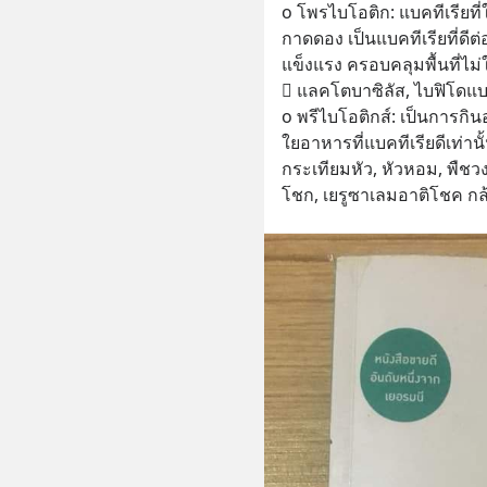
o โพรไบโอติก: แบคทีเรียที่
กาดดอง เป็นแบคทีเรียที่ดีต่
แข็งแรง ครอบคลุมพื้นที่ไม่ใ
 แลคโตบาซิลัส, ไบฟิโดแบ
o พรีไบโอติกส์: เป็นการกิน
ใยอาหารที่แบคทีเรียดีเท่านั้นท
กระเทียมหัว, หัวหอม, พืชวง
โชก, เยรูซาเลมอาติโชค กล้ว