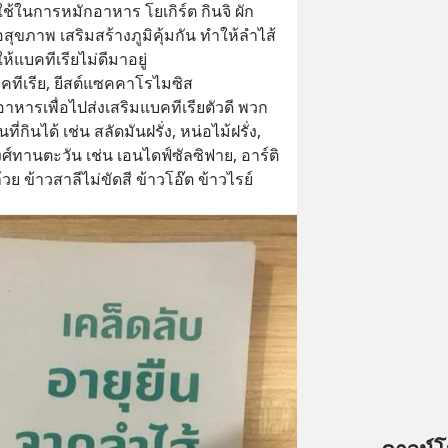
ใช้ในการหมักอาหาร โยเกิร์ต กินจิ ผัก
อสุขภาพ เสริมสร้างภูมิคุ้มกัน ทำให้ลำไส้
ห้แบคทีเรียไม่ดีมาอยู่
คทีเรีย, ยีสต์แซคคาโรไมซิส
อาหารเพื่อไปส่งเสริมแบคทีเรียตัวดี พวก
ี่กินได้ เช่น สลัดมันฝรั่ง, หน่อไม้ฝรั่ง, 
ศ์ทานตะวัน เช่น เอนไดฟ์ซัลซิฟาย, อาร์ติ
ย ข้าวสาลีไม่ขัดสี ข้าวโอ๊ต ข้าวไรย์