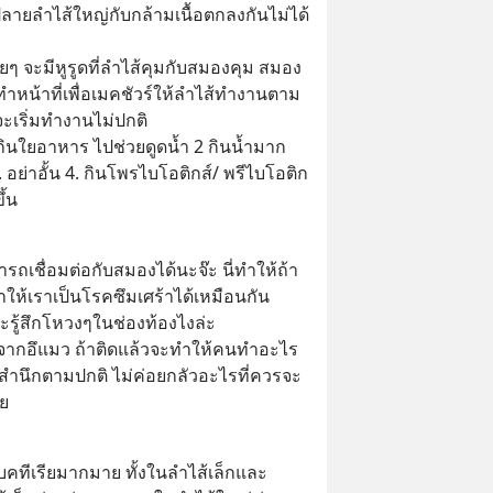
ายลำไส้ใหญ่กับกล้ามเนื้อตกลงกันไม่ได้
่อยๆ จะมีหูรูดที่ลำไส้คุมกับสมองคุม สมอง
ะทำหน้าที่เพื่อเมคชัวร์ให้ลำไส้ทำงานตาม
็จะเริ่มทำงานไม่ปกติ
 กินใยอาหาร ไปช่วยดูดน้ำ 2 กินน้ำมาก
 อย่าอั้น 4. กินโพรไบโอติกส์/ พรีไบโอติก 
ึ้น
รถเชื่อมต่อกับสมองได้นะจ๊ะ นี่ทำให้ถ้า
ำให้เราเป็นโรคซึมเศร้าได้เหมือนกัน
จะรู้สึกโหวงๆในช่องท้องไงล่ะ
ี่มาจากอึแมว ถ้าติดแล้วจะทำให้คนทำอะไร
ต้สำนึกตามปกติ ไม่ค่อยกลัวอะไรที่ควรจะ
าย
แบคทีเรียมากมาย ทั้งในลำไส้เล็กและ