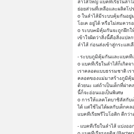
ลำไส้ใหญ่ แบคทีเรียในลำไ
ย่อยส่วนที่เหลือและผลิตโป
o ในลำไส้มีระบบคุ้มกันอยู่
โอเค อยู่ได้ หรือไม่สมควรอย
o ระบบ๓มิคุ้มกันจะถูกฝึกให้
เข้าใจผิดว่าสิ่งนี้คือสิ่งแป
ลำไส้ ก่อนส่งเข้าสู่กระแสเล
- ระบบภูมิคุ้มกันและแบคทีเ
o แบคทีเรียในลำไส้ก็เกิดจาก
เราคลอดแบบธรรมชาติ เราจะ
คลอดของแม่มาสร้างภูมิคุ้ม
ด้วยนะ แต่ถ้าเป็นเด็กที่ผ่า
นี้ก็จะอ่อนแอเป็นพิเศษ
o การให้แลคโตบาซิลัสกับเ
ได้ แต่ใช้ไม่ได้ผลกับเด็ก
แบคทีเรียพรีไบโอติก ดีกว่าอ
- แบคทีเรียในลำไส้ แบ่งออกเ
o แบคทีเรียรอยดิส (Bacter