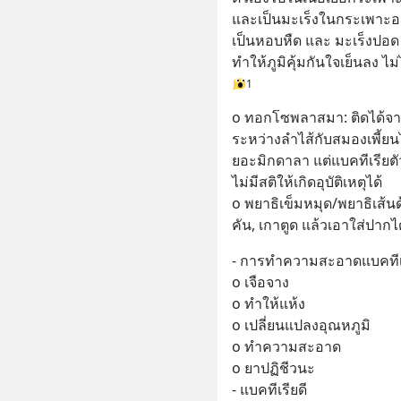
และเป็นมะเร็งในกระเพาะอาห
เป็นหอบหืด และ มะเร็งป
ทำให้ภูมิคุ้มกันใจเย็นลง ไม
1
o ทอกโซพลาสมา: ติดได้จาก
ระหว่างลำไส้กับสมองเพี้
ยอะมิกดาลา แต่แบคทีเรียตั
ไม่มีสติให้เกิดอุบัติเหตุได้
o พยาธิเข็มหมุด/พยาธิเส้นด
คัน, เกาตูด แล้วเอาใส่ปากไ
- การทำความสะอาดแบคทีเ
o เจือจาง
o ทำให้แห้ง
o เปลี่ยนแปลงอุณหภูมิ
o ทำความสะอาด
o ยาปฏิชีวนะ
- แบคทีเรียดี