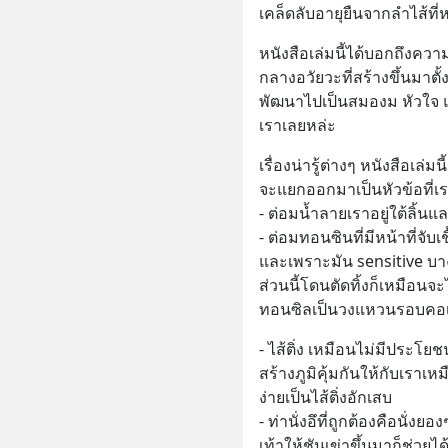
เคล็ดลับอายุยืนจากลำไส้ท
หนังสือเล่มนี้ได้บอกถึงคว
กลางอวัยวะที่สร้างขึ้นมาตั้
พัฒนาไปเป็นสมองม หัวใจ 
เราเลยหล่ะ
เรื่องน่ารู้ต่างๆ หนังสือเล่มน
จะแยกออกมาเป็นหัวข้อที่เ
- ต่อมน้ำลายเราอยู่ใต้ลิ้น
- ต่อมทอนซินที่มีหน้าที่จับเ
และเพราะมัน sensitive บาง
ส่วนนี้โดนตัดทิ้งก็เหมือนจะ
ทอนซิลเป็นวงแหวนรอบคอเ
- ไส้ติ่ง เหมือนไม่มีประโย
สร้างภูมิคุ้มกันให้กับเราเห
ง่ายเป็นไส้ติ่งอักเสบ
- ท่านั่งอึที่ถูกต้องคือนั่งย
เท้าให้ชันเข่าขึ้นมาก็ช่วยได