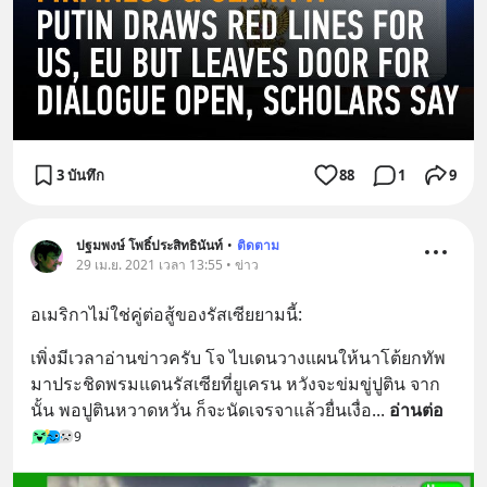
3 บันทึก
88
1
9
ปฐมพงษ์ โพธิ์ประสิทธินันท์
•
ติดตาม
29 เม.ย. 2021 เวลา 13:55 • ข่าว
อเมริกาไม่ใช่คู่ต่อสู้ของรัสเซียยามนี้:
เพิ่งมีเวลาอ่านข่าวครับ โจ ไบเดนวางแผนให้นาโต้ยกทัพ
มาประชิดพรมแดนรัสเซียที่ยูเครน หวังจะข่มขู่ปูติน จาก
นั้น พอปูตินหวาดหวั่น ก็จะนัดเจรจาแล้วยื่นเงื่อ
... 
อ่านต่อ
9