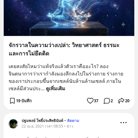
จักรวาลในความว่างเปล่า: วิทยาศาสตร์ ธรรมะ
และการไม่ยึดติด
เคยสงสัยไหมว่าแท้จริงแล้วตัวเราคืออะไร? ลอง
จินตนาการว่าเรากำลังมองลึกลงไปในร่างกาย ร่างกาย
ของเราประกอบขึ้นจากเซลล์นับล้านล้านเซลล์ ภายใน
เซลล์มีส่วนประ
... 
ดูเพิ่มเติม
19 บันทึก
37
2
20
ปฐมพงษ์ โพธิ์ประสิทธินันท์
•
ติดตาม
22 เม.ย. 2021 เวลา 08:55 • ข่าว