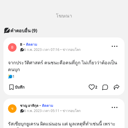
โฆษณา
คำตอบอื่น
(
9
)
B
•
ติดตาม
B
6 ก.พ. 2023 เวลา 07:16 • ข่าวรอบโลก
จากประวัติศาสตร์ คนชนะคือคนที่ถูก ไม่เกี่ยวว่าต้องเป็น
คนบุก
1
บันทึก
2
ชาญ อาทิกุล
•
ติดตาม
ช
6 ก.พ. 2023 เวลา 05:11 • ข่าวรอบโลก
รัสเซียบุกยูเครน ผิดแน่นอน แต่ มูลเหตุที่ทำเช่นนี้ เพราะ 