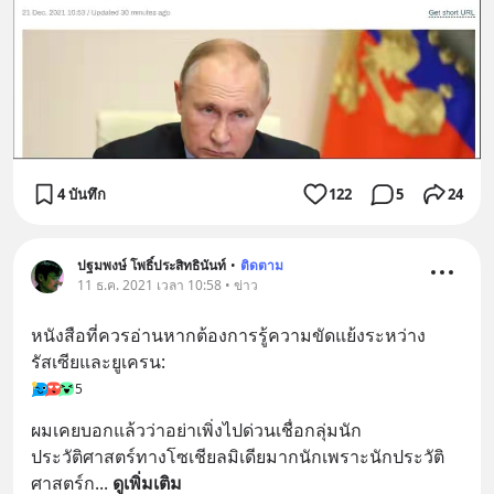
4 บันทึก
122
5
24
ปฐมพงษ์ โพธิ์ประสิทธินันท์
•
ติดตาม
11 ธ.ค. 2021 เวลา 10:58 • ข่าว
หนังสือที่ควรอ่านหากต้องการรู้ความขัดแย้งระหว่าง
รัสเซียและยูเครน:
5
ผมเคยบอกแล้วว่าอย่าเพิ่งไปด่วนเชื่อกลุ่มนัก
ประวัติศาสตร์ทางโซเชียลมิเดียมากนักเพราะนักประวัติ
ศาสตร์ก
... 
ดูเพิ่มเติม