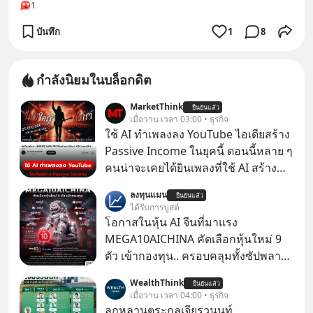
1
บันทึก
1
8
กำลังนิยมในบล็อกดิต
MarketThink
ยืนยันแล้ว
เมื่อวาน เวลา 03:00 • ธุรกิจ
ใช้ AI ทำเพลงลง YouTube ไอเดียสร้าง
Passive Income ในยุคนี้ ตอนนี้หลาย ๆ
คนน่าจะเคยได้ยินเพลงที่ใช้ AI สร้าง
ผ่านหูกันมาบ้าง เช่น เพลง “ไม่มีใคร
ลงทุนแมน
ยืนยันแล้ว
รู้ตัวเรา” จากช่องชื่อว่า UNHEARD
ได้รับการบูสต์
MUSIC ที่ตอนนี้มียอดรับชมกว่า 26
โอกาสในหุ้น AI จีนที่มาแรง
ล้านครั้งแล้ว
MEGA10AICHINA คัดเลือกหุ้นใหม่ 9
ตัว เข้ากองทุน.. ครอบคลุมทั้งซัปพลาย
เชน AI จีน พิเศษ ช่วง 3 - 19 ส.ค. 69 มี
WealthThink
ยืนยันแล้ว
โปรโมชัน ลด 50% ค่าธรรมเนียมซื้อ |
เมื่อวาน เวลา 04:00 • ธุรกิจ
ยอด 2 ล้านบาทขึ้นไป ฟรีค่าธรรมเนียม
ลูกหลานตระกูลเจียรวนนท์