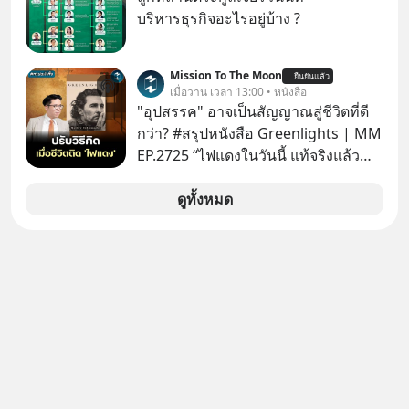
ซื้อ
บริหารธุรกิจอะไรอยู่บ้าง ?
Mission To The Moon
ยืนยันแล้ว
เมื่อวาน เวลา 13:00 • หนังสือ
"อุปสรรค" อาจเป็นสัญญาณสู่ชีวิตที่ดี
กว่า? #สรุปหนังสือ Greenlights | MM
EP.2725 “ไฟแดงในวันนี้ แท้จริงแล้ว
อาจเป็นสัญญาณไฟเขียวที่ยังไม่ถึงเวลา
เปลี่ยนสี” McConaughey ดาราดาวรุ่ง
ดูทั้งหมด
ในยุคหนึ่ง เคยปฏิเสธเงินค่าตัวหนังรอม
คอมที่สูงถึง 14.5 ล้านดอลลาร์ (หรือ
ราว 500 ล้านบาท) เพียงเพราะเขาไม่
อยากขังตัวเองไว้ในกล่องเดิมๆ ผลที่
ตามมาคือ โทรศัพท์ของเขากลายเป็น
ความเงียบสนิทนานถึง 14 เดือนเต็ม แต่
ความเงียบและ "ไฟแดง" ในวันนั้นกลับ
กลายเป็นการถอยหลังเพื่อตั้งหลัก จนส่ง
ให้เขาก้าวขึ้นไปยืนถือรางวัลออสการ์