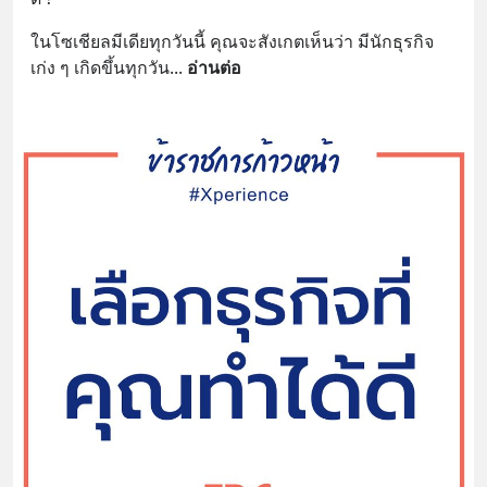
ในโซเชียลมีเดียทุกวันนี้ คุณจะสังเกตเห็นว่า มีนักธุรกิจ
เก่ง ๆ เกิดขึ้นทุกวัน
... 
อ่านต่อ