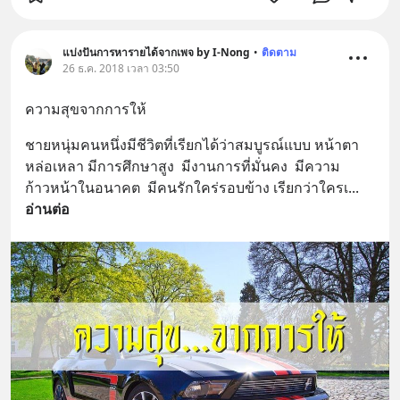
แบ่งปันการหารายได้จากเพจ by I-Nong
•
ติดตาม
26 ธ.ค. 2018 เวลา 03:50
ความสุขจากการให้
ชายหนุ่มคนหนึ่งมีชีวิตที่เรียกได้ว่าสมบูรณ์แบบ หน้าตา
หล่อเหลา มีการศึกษาสูง  มีงานการที่มั่นคง  มีความ
ก้าวหน้าในอนาคต  มีคนรักใคร่รอบข้าง เรียกว่าใครเ
... 
อ่านต่อ