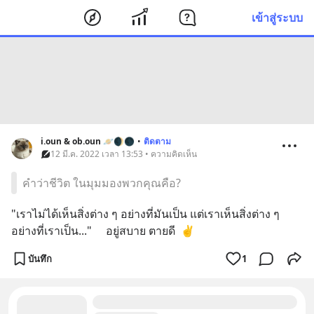
เข้าสู่ระบบ
i.oun & ob.oun 🪐🌒🌑
•
ติดตาม
12 มี.ค. 2022 เวลา 13:53 • ความคิดเห็น
คำว่าชีวิต ในมุมมองพวกคุณคือ?
"เราไม่ได้เห็นสิ่งต่าง ๆ อย่างที่มันเป็น แต่เราเห็นสิ่งต่าง ๆ 
อย่างที่เราเป็น..."     อยู่สบาย ตายดี  ✌️
บันทึก
1