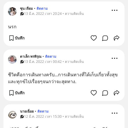
ซุน เจียม
•
ติดตาม
13 มี.ค. 2022 เวลา 20:24 • ความคิดเห็น
นรก
บันทึก
ตาเล็ก พรพิรุณ
•
ติดตาม
13 มี.ค. 2022 เวลา 00:42 • ความคิดเห็น
ชีวิตคือการเดินทางครับ...การเดินทางที่ได้เก็บเกี่ยวทั้งสุข
และทุกข์ไปเรื่อยๆจนกว่าจะสุดทาง.
บันทึก
นายเฉื่อย
•
ติดตาม
12 มี.ค. 2022 เวลา 15:30 • ความคิดเห็น