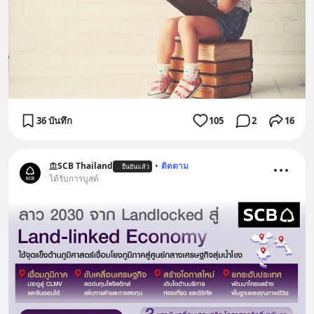
36 บันทึก
105
2
16
SCB Thailand
•
ติดตาม
ยืนยันแล้ว
ได้รับการบูสต์