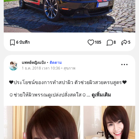
6 บันทึก
105
8
5
แพทย์หญิงแป้ง
•
ติดตาม
1 ธ.ค. 2018 เวลา 10:36 • สุขภาพ
❤️ประโยชน์ของการทำสปาผิว ตัวช่วยผิวสวยครบสูตร❤️
☺️ช่วยให้ผิวพรรณดูเปล่งปลั่งสดใส☺️
... 
ดูเพิ่มเติม