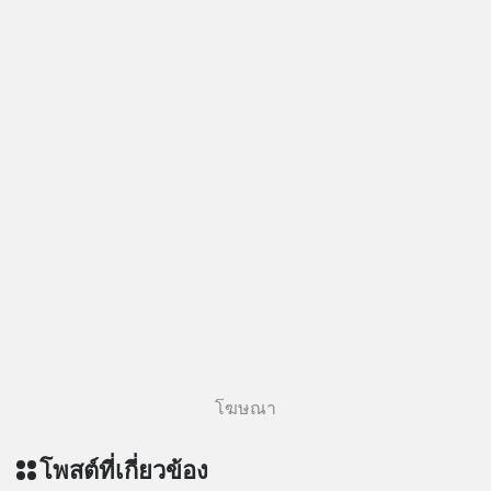
โฆษณา
โพสต์ที่เกี่ยวข้อง