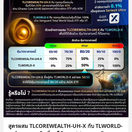
สูตรผสม TLCOREWEALTH-UH-X กับ TLWORLD-