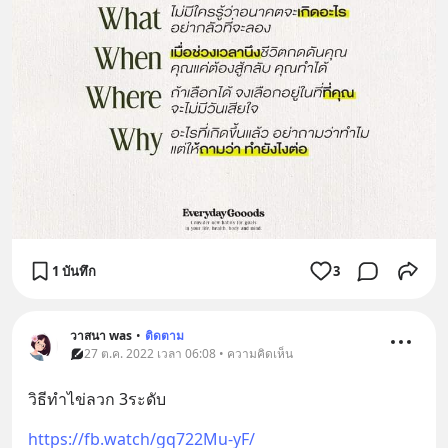
1 บันทึก
3
วาสนา was
•
ติดตาม
27 ต.ค. 2022 เวลา 06:08 • ความคิดเห็น
วิธีทำไข่ลวก 3ระดับ
https://fb.watch/gq722Mu-yF/