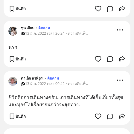
บันทึก
ซุน เจียม
•
ติดตาม
13 มี.ค. 2022 เวลา 20:24 • ความคิดเห็น
นรก
บันทึก
ตาเล็ก พรพิรุณ
•
ติดตาม
13 มี.ค. 2022 เวลา 00:42 • ความคิดเห็น
ชีวิตคือการเดินทางครับ...การเดินทางที่ได้เก็บเกี่ยวทั้งสุข
และทุกข์ไปเรื่อยๆจนกว่าจะสุดทาง.
บันทึก