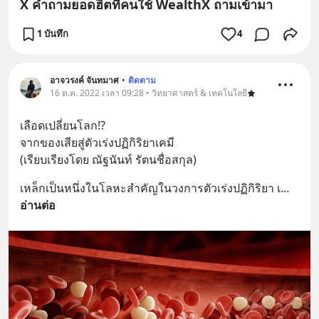
X คำถามยอดฮิตที่คนใช้ WealthX ถามเข้ามา
1 บันทึก
4
อาจวรงค์ จันทมาศ
•
ติดตาม
16 ต.ค. 2022 เวลา 09:28 • วิทยาศาสตร์ & เทคโนโลยี
เลือดเปลี่ยนโลก!?
จากของเสียสู่ตัวเร่งปฏิกิริยาเคมี
(เรียบเรียงโดย ณัฐนันท์ รัตนชื่อสกุล)
เหล็กเป็นหนึ่งในโลหะสำคัญในวงการตัวเร่งปฏิกิริยา เ
... 
อ่านต่อ