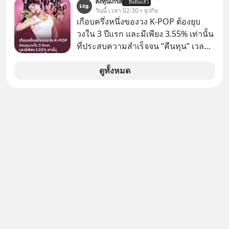
ลงทุนเกิร์ล
ยืนยันแล้ว
เก่าที่เขาเคยทำไว้ ตอนยังอยู่บริษัท
วันนี้ เวลา 02:30 • ธุรกิจ
เดียวกัน
เกือบครึ่งหนึ่งของวง K-POP ต้องยุบ
วงใน 3 ปีแรก และมีเพียง 3.55% เท่านั้น
ที่ประสบความสำเร็จจน “คืนทุน” เวลา
มองเข้าไปในวงการ K-POP เรามักจะ
เห็นภาพความสำเร็จที่หรูหรา คอนเสิร์ต
ดูทั้งหมด
สเกลใหญ่ระดับสเตเดียม และยอดขา
ยอัลบัมถล่มทลายจากวงตัวท็อปอย่าง
BTS, BLACKPINK หรือ SEVENTEEN