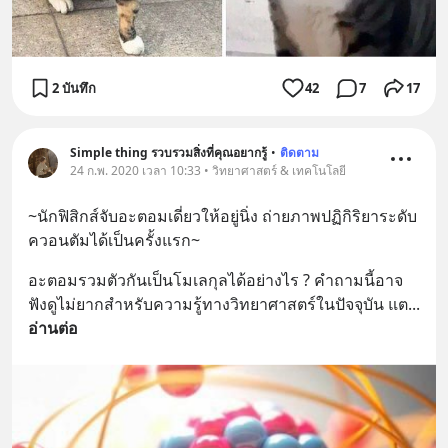
2 บันทึก
42
7
17
Simple thing รวบรวมสิ่งที่คุณอยากรู้
•
ติดตาม
24 ก.พ. 2020 เวลา 10:33 • วิทยาศาสตร์ & เทคโนโลยี
~นักฟิสิกส์จับอะตอมเดี่ยวให้อยู่นิ่ง ถ่ายภาพปฏิกิริยาระดับ  
ควอนตัมได้เป็นครั้งแรก~
อะตอมรวมตัวกันเป็นโมเลกุลได้อย่างไร ? คำถามนี้อาจ
ฟังดูไม่ยากสำหรับความรู้ทางวิทยาศาสตร์ในปัจจุบัน แต
... 
อ่านต่อ