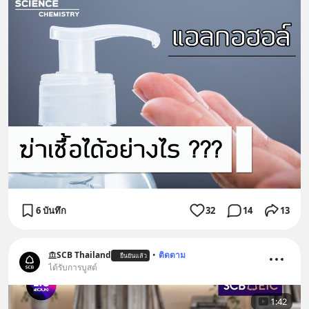
6 บันทึก
32
14
13
SCB Thailand
•
ติดตาม
ยืนยันแล้ว
ได้รับการบูสต์
1:42