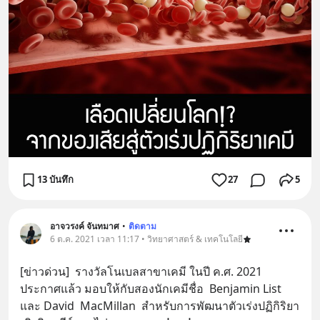
13 บันทึก
27
5
อาจวรงค์ จันทมาศ
•
ติดตาม
6 ต.ค. 2021 เวลา 11:17 • วิทยาศาสตร์ & เทคโนโลยี
[ข่าวด่วน]  รางวัลโนเบลสาขาเคมี ในปี ค.ศ. 2021 
ประกาศแล้ว มอบให้กับสองนักเคมีชื่อ  Benjamin List 
และ David  MacMillan  สำหรับการพัฒนาตัวเร่งปฏิกิริยา