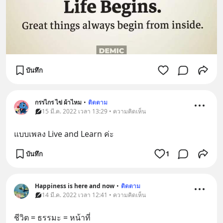
บันทึก
กรรไกร ไข่ ผ้าไหม
•
ติดตาม
15 มี.ค. 2022 เวลา 13:29 • ความคิดเห็น
แบบเพลง Live and Learn ค่ะ
บันทึก
1
Happiness is here and now
•
ติดตาม
14 มี.ค. 2022 เวลา 12:41 • ความคิดเห็น
ชีวิต = ธรรมะ = หน้าที่