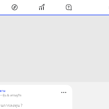
ดตาม
• หุ้น & เศรษฐกิจ
อนการลงทุน ?