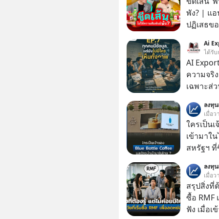
ขีดเส้น ‘พ
พัง? | แอ
ปฏิเสธของ
ตั้งกำแพง
Ai Ex
ไม่เคยปฏิ
ได้รับ
‘สร้างขอบเ
AI Export
รอยร้าวในคว
ความจริง | ข้อมูลไม่ได้โกหก แต่คนเราเลือกม
แอปเท๋ Di
เฉพาะส่วน
รวิศ หาญอ
ลงทุ
สวัสดิ์ จ
เมื่อว
รักษาใจข
ใครเป็นเ
รอบข้างไปพร้
เข้ามาใน
#selfdev
สหรัฐฯ ที่
#missio
สาขาแรกใ
ลงทุ
เมื่อว
สรุปสิ่งที่
ซื้อ RMF 
ฟัง เมื่อเ