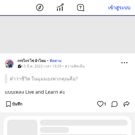
เข้าสู่ระบบ
กรรไกร ไข่ ผ้าไหม
•
ติดตาม
15 มี.ค. 2022 เวลา 13:29 • ความคิดเห็น
คำว่าชีวิต ในมุมมองพวกคุณคือ?
แบบเพลง Live and Learn ค่ะ
บันทึก
1