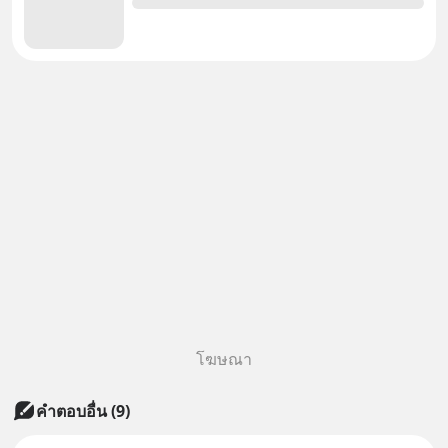
โฆษณา
คำตอบอื่น
(
9
)