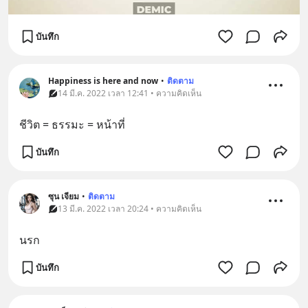
บันทึก
Happiness is here and now
•
ติดตาม
14 มี.ค. 2022 เวลา 12:41 • ความคิดเห็น
ชีวิต = ธรรมะ = หน้าที่
บันทึก
ซุน เจียม
•
ติดตาม
13 มี.ค. 2022 เวลา 20:24 • ความคิดเห็น
นรก
บันทึก