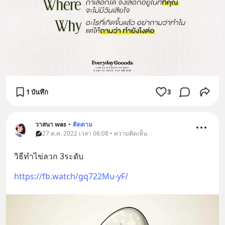
1 บันทึก
3
วาสนา was
•
ติดตาม
27 ต.ค. 2022 เวลา 06:08 • ความคิดเห็น
วิธีทำไข่ลวก 3ระดับ
https://fb.watch/gq722Mu-yF/