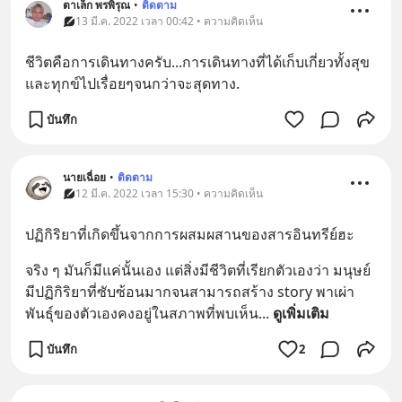
ตาเล็ก พรพิรุณ
•
ติดตาม
13 มี.ค. 2022 เวลา 00:42 • ความคิดเห็น
ชีวิตคือการเดินทางครับ...การเดินทางที่ได้เก็บเกี่ยวทั้งสุข
และทุกข์ไปเรื่อยๆจนกว่าจะสุดทาง.
บันทึก
นายเฉื่อย
•
ติดตาม
12 มี.ค. 2022 เวลา 15:30 • ความคิดเห็น
ปฏิกิริยาที่เกิดขึ้นจากการผสมผสานของสารอินทรีย์ฮะ
จริง ๆ มันก็มีแค่นั้นเอง แต่สิ่งมีชีวิตที่เรียกตัวเองว่า มนุษย์ 
มีปฏิกิริยาที่ซับซ้อนมากจนสามารถสร้าง story พาเผ่า
พันธุ์ของตัวเองคงอยู่ในสภาพที่พบเห็น
... 
ดูเพิ่มเติม
บันทึก
2