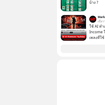
บ้าง ?
แข่งอย่าง
ไหน? เลือกฟังกันได้เลยนะครับ อย่าลืมกด Follow
ติดตาม P
Mark
เมื่อว
ของผมกันด้วยนะครั
ใช้ AI ท
https://tinyu
Income ใน
Podcast : h
เพลงที่ใช้
Podbean : https://bit.ly/4fTUURS 🎧 
ใครรู้ตัว
Youtube : https://youtu.be/EUAWRVSAiX
ตอนนี้มีย
original
https://
ep832-or-will-ch
ทุกวันผ่า
https://
===========
📣 ========================= เครียด หลับ
ยาก ผมอย
CBD ช่วย
เพิ่มการผ