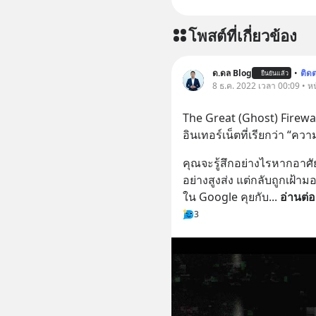
โพสต์ที่เกี่ยวข้อง
ด.ดล Blog
•
ติด
ยืนยันแล้ว
8 ธ.ค. 2022 เวลา 00:09 • หน
The Great (Ghost) Firewa
อินเทอร์เน็ตที่เรียกว่า “ควา
คุณจะรู้สึกอย่างไรหากอาศั
อย่างสูงส่ง แต่กลับถูกเฝ้
ใน Google คุยกับ
... 
อ่านต่อ
3