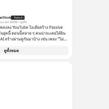
ถาวร สงครามที่โลกมองข้ามนี้ดุเดือดแค่
odCast ช่อง Geek Forever’s Podcast
etThink
ยืนยันแล้ว
าน เวลา 03:00 • ธุรกิจ
บ 🎧 ฟังผ่าน Spotify :
ำเพลงลง YouTube ไอเดียสร้าง Passive
rl.com/mr39sd7c 🎧 ฟังผ่าน Apple
ยุคนี้ ตอนนี้หลาย ๆ คนน่าจะเคยได้ยิน
ttps://bit.ly/4g4xDwF 🎧 ฟังผ่าน
 AI สร้างผ่านหูกันมาบ้าง เช่น เพลง “ไม่มี
ฟังผ่าน
เรา” จากช่องชื่อว่า UNHEARD MUSIC ที่
A The
อดรับชมกว่า 26 ล้านครั้งแล้ว
ดูทั้งหมด
 article appeared here
www.tharadhol.com/geek-story-
ina-win/ ติดตามสาระดี ๆ อัพเดท
น Line OA ด.ดล Blog คลิกเลย -->
lin.ee/aMEkyNA
============== 📣 สนับสนุนโดย
ากแนะนำผลิตภัณฑ์เสริมอาหาร Diip
บรรเทาความเครียด ลดความวิตกกังวล
่อนคลาย ซึ่งช่วยให้การนอนหลับมี