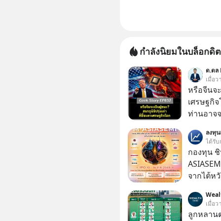
กำลังนิยมในบล็อกดิต
ด.ดล 
เมื่อว
หรือจีนจะเ
เศรษฐกิจ
ท่านอาจจะ
ไหม? คิด
ลงทุ
นาโนเมตร 
ได้รับ
การเข้ายึ
กองทุน ชิ
เก่า ฟังดู
ASIASEMI
EV, อุปกรณ
จากไต้หว
ใช้ ‘Play
ญี่ปุ่น
Weal
มาแล้ว ค
เมื่อว
ทลาย ถ้า
ลูกหลานตร
จำนนและส