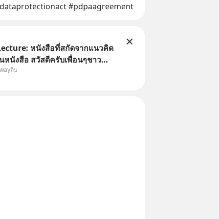
ldataprotectionact #pdpaagreement
Lecture: หนังสือที่สกัดจากแนวคิด
นังสือ สวัสดีครับเพื่อนๆชาว
owayถีบ
eb วันหยุดสบายๆ วันนี้แอดเพิ่ง
งสือที่น่าสนใจจบแล้วเกิดคำถามว่า