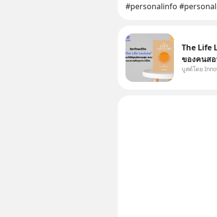
#personalinfo #persona
The Life 
ของคนสอนห
บูสต์โดย Inn
InnowayTe
จะอ่านหนั