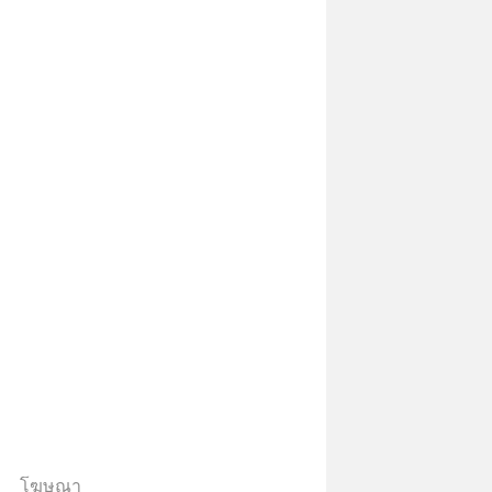
้น 📍 สนใจสั่งซื้อสินค้า Diip
INE : @diipgeek 🔗 หรือกดลิงก์
in.ee/U91Fzyz
โฆษณา