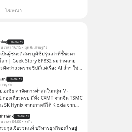
โฆษณา
Blog
ยืนยันแล้ว
าน เวลา 16:15 • หุ้น & เศรษฐกิจ
ป็นผู้ชนะ? สมรภูมิชิปรุ่นเก่าที่ชี้ชะตา
โลก | Geek Story EP832 ผมว่าหลาย
คิดว่าสงครามชิปมีแค่เรื่อง AI ล้ำๆ ใช่
ใหม่ได้เลยครับ! ในขณะที่โลกโฟกัสชิป 3
นแมน
ยืนยันแล้ว
แต่จีนกำลังเดินเกมที่น่ากลัวกว่า โดย
การบูสต์
ดครองตลาด ‘Legacy Chips’ หรือชิปรุ่น
ปเอเชีย ค่าจัดการต่ำสุดในกลุ่ม M-
ไร้ค่า แต่มันคือหัวใจที่ซ่อนอยู่ในรถยนต์
 กองเดียวครบ มีทั้ง CXMT จากจีน TSMC
์การแพทย์ ไปจนถึงขีปนาวุธ! จีนกำลัง
ัน SK Hynix จากเกาหลีใต้ Kioxia จาก
book’ เดิมที่เคยใช้ถล่มตลาดโซล่าเซลล์
thThink
ือการทุ่มเงินอุดหนุนมหาศาลจนราคาพัง
ยืนยันแล้ว
าน เวลา 04:00 • ธุรกิจ
ตะวันตกแก้เกมไม่ได้ อเมริกาอาจต้องยอม
ะกูลเจียรวนนท์ บริหารธุรกิจอะไรอยู่
่งมอบกุญแจควบคุมโลกฮาร์ดแวร์ให้คู่