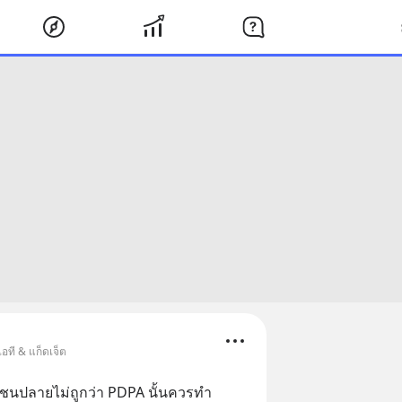
ไอที & แก็ดเจ็ต
้นชนปลายไม่ถูกว่า PDPA นั้นควรทำ