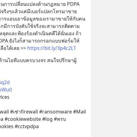
เห็นการเปลี่ยนแปลงด้านกฏหมาย PDPA 
่จริงๆแล้วแค่มีเบอร์แปลกโทรมาขาย
ือการแอบเอาข้อมูลของเรามาขายให้กับคน
้าหากมีการบังคับใช้จริงจะสามารถติดตาม
ลุดและฟ้องร้องดำเนินคดีได้นั่นเอง ถ้า
 PDPA ยังไงก็สามารถกรอกแบบฟอร์มให้
ือได้เลย >> 
https://bit.ly/3p4c2LT
้านไอทีแบบครบวงจร​ สนใจปรึกษาผู้
X6q2d
QoWu0
ices
all #เช่าfirewall #ransomware #Mail 
a #cookiewebsite #log #พรบ 
ookies #cctvpdpa 