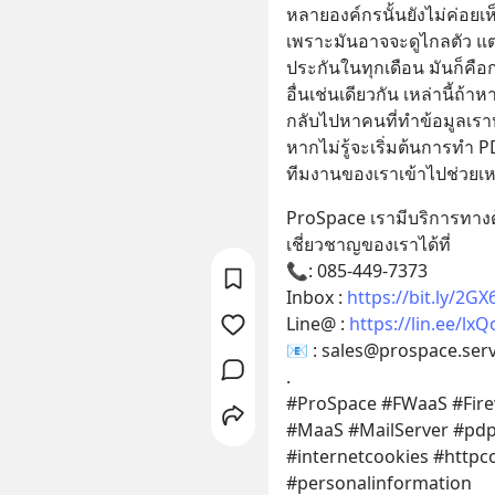
หลายองค์กรนั้นยังไม่ค่อย
เพราะมันอาจจะดูไกลตัว แต
ประกันในทุกเดือน มันก็ค
อื่นเช่นเดียวกัน เหล่านี้ถ
กลับไปหาคนที่ทำข้อมูลเราห
หากไม่รู้จะเริ่มต้นการทำ
ทีมงานของเราเข้าไปช่วยเหล
ProSpace เรามีบริการทางด
เชี่ยวชาญของเราได้ที่ 
📞: 085-449-7373​
Inbox : 
https://bit.ly/2G
Line@ : 
https://lin.ee/lx
📧 : sales@prospace.serv
.
#ProSpace #FWaaS #Firew
#MaaS #MailServer #pdp
#internetcookies #httpc
#personalinformation