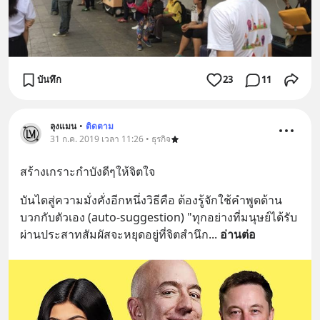
บันทึก
23
11
ลุงแมน
•
ติดตาม
31 ก.ค. 2019 เวลา 11:26 • ธุรกิจ
สร้างเกราะกำบังดีๆให้จิตใจ
บันไดสู่ความมั่งคั่งอีกหนึ่งวิธีคือ ต้องรู้จักใช้คำพูดด้าน
บวกกับตัวเอง (auto-suggestion) "ทุกอย่างที่มนุษย์ได้รับ
ผ่านประสาทสัมผัสจะหยุดอยู่ที่จิตสำนึก
... 
อ่านต่อ