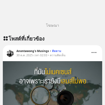
Podbean :
https://tinyurl.com/8zszdwvp 🎧 ฟัง
ผ่าน Youtube :
https://youtu.be/eFpt6XJzLu0 The
original article appeared here
โฆษณา
https://www.tharadhol.com/geek-
talk-ep243-when-malaysia-banned-
โพสต์ที่เกี่ยวข้อง
chinese-evs/ ติดตามสาระดี ๆ อัพเดท
ทุกวันผ่าน Line OA ด.ดล Blog คลิกเลย
--> https://lin.ee/aMEkyNA
Anontawong's Musings
•
ติดตาม
30 ต.ค. 2025 เวลา 02:03 • ความคิดเห็น
========================= 📣
สนับสนุนโดย 📣
=========================
เครียด หลับยาก ผมอยากแนะนำ
ผลิตภัณฑ์เสริมอาหาร Diip CBD ช่วย
บรรเทาความเครียด ลดความวิตกกังวล
เพิ่มการผ่อนคลาย ซึ่งช่วยให้การนอน
หลับมีประสิทธิภาพมากยิ่งขึ้น 📍 สนใจ
สั่งซื้อสินค้า Diip CBD 💬 LINE :