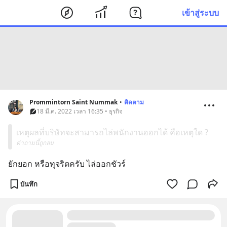
เข้าสู่ระบบ
Prommintorn Saint Nummak
•
ติดตาม
18 มี.ค. 2022 เวลา 16:35 • ธุรกิจ
เหตุผลที่บริษัทจะสามารถไล่พนักงานออกได้ คือเหตุใด ?
คำถามนี้ถูกลบ
ยักยอก หรือทุจริตครับ ไล่ออกชัวร์
บันทึก