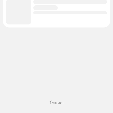
โฆษณา