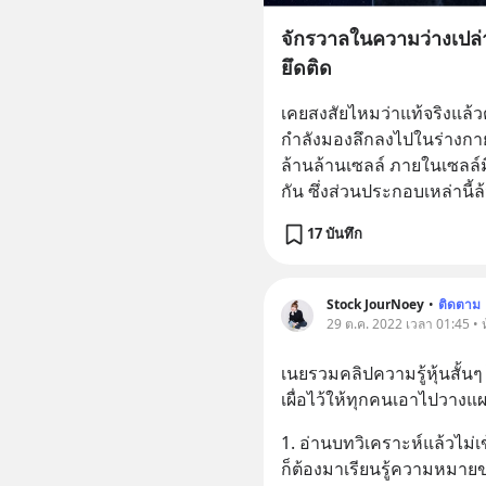
จักรวาลในความว่างเปล่
ยึดติด
เคยสงสัยไหมว่าแท้จริงแล้
กำลังมองลึกลงไปในร่างกา
ล้านล้านเซลล์ ภายในเซลล์
กัน ซึ่งส่วนประกอบเหล่านี้ล
17 บันทึก
Stock JourNoey
•
ติดตาม
29 ต.ค. 2022 เวลา 01:45 • ห
เนยรวมคลิปความรู้หุ้นสั้นๆ 
เผื่อไว้ให้ทุกคนเอาไปวา
1. อ่านบทวิเคราะห์แล้วไม่เ
ก็ต้องมาเรียนรู้ความหมาย