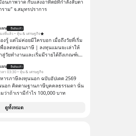
๋วได้ มีเรื่องราวมีความผูกพันที่ได้ยินตั้งแต่
ือนภาพวาด กับแสงอาทิตย์ที่กำลังลับตา
าราม” จ.สมุทรปราการ
นแมน
ยืนยันแล้ว
โมงที่แล้ว • หุ้น & เศรษฐกิจ
ต้องรู้ แต่ไม่ค่อยมีใครบอก เมื่อถึงวัยที่เริ่ม
เพื่อลดหย่อนภาษี | ลงทุนแมนจะเล่าให้
ข้าสู่วัยทำงานและเริ่มมีรายได้ถึงเกณฑ์เสีย
นแมน
ยืนยันแล้ว
จากจะช่วยลดหย่อนภาษีได้แล้ว ยังเป็น
 เวลา 03:30 • หุ้น & เศรษฐกิจ
สร้างความมั่งคั่งระยะยาว แต่น้อยคน
บริหารภาษีลงทุนนอก ฉบับอัปเดต 2569
ว่า ถ้าลงทุนใน RMF ควรรู้ อะไรบ้าง
นนอก คิดตามฐานภาษีบุคคลธรรมดา นั่น
ไหน ทำอย่างไร ถึงจะดีกับเรา แล้วเรา
ว่าถ้าเรามีกำไร 100,000 บาท
มูลอะไรเกี่ยวกับ RMF บ้าง เพื่อให้นำไปใช้
ต่อได้จริง ๆ ลงทุนแมนจะเล่าให้ฟัง
ดูทั้งหมด