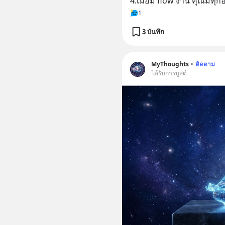
4.เมื่อมี flow งาน คุณมีทุก
1
3 บันทึก
MyThoughts
•
ติดตาม
ได้รับการบูสต์