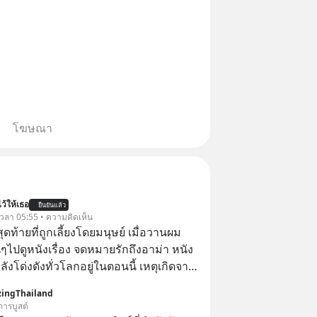
โฆษณา
ว้ให้เธอ
ยืนยันแล้ว
้ เวลา 05:55 • ความคิดเห็น
สุดท้ายที่ถูกเลี้ยงโดยมนุษย์ เมื่อวานผม
ไปดูหนังเรื่อง จดหมายรักถึงอาม่า หนัง
กำลังโด่งดังทั่วโลกอยู่ในตอนนี้ เหตุเกิดจาก
โปสเตอร์หนังเรื่องนี้หลายเดือนก่อนและ
ingThailand
องจีน ป๊า
การบูสต์