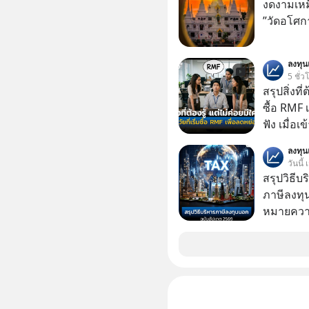
ก็พูดแต้จิ
งดงามเหม
เด็ก
”วัดอโศก
ลงทุ
5 ชั่ว
สรุปสิ่งที่
ซื้อ RMF 
ฟัง เมื่อเ
ภาษี หลายคนมักได้รับคำแนะนำให้ลงทุนใน RMF
ลงทุ
เพราะนอก
วันนี้
โอกาสในการ
สรุปวิธี
นักที่จะลงลึก
ภาษีลงทุ
ควรดู ตรง
หมายความ
ควรรู้ข้อ