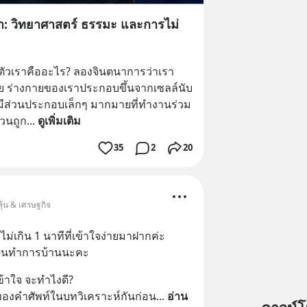
า: วิทยาศาสตร์ ธรรมะ และการไม่
วตัวเราคืออะไร? ลองจินตนาการว่าเรา
ย ร่างกายของเราประกอบขึ้นจากเซลล์นับ
มีส่วนประกอบเล็กๆ มากมายที่ทำงานร่วม
้วนถูก
... 
ดูเพิ่มเติม
35
2
20
ุ้น & เศรษฐกิจ
ไม่เกิน 1 นาทีที่เข้าใจง่ายมาฝากค่ะ
งแผนทำการบ้านนะคะ
ข้าใจ จะทำไงดี?
ของคำศัพท์ในบทวิเคราะห์กันก่อน
... 
อ่าน