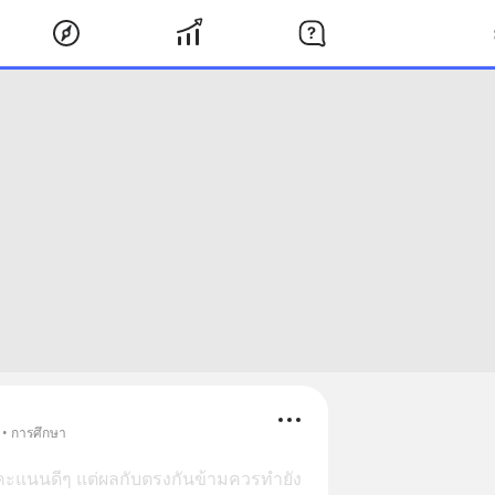
 • การศึกษา
คะแนนดีๆ แต่ผลกับตรงกันข้ามควรทำยัง