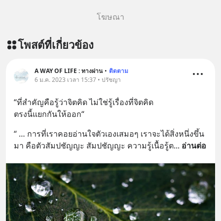
https://lin.ee/aMEkyNA
========================= 📣
โฆษณา
สนับสนุนโดย 📣
=========================
โพสต์ที่เกี่ยวข้อง
เครียด หลับยาก ผมอยากแนะนำ
ผลิตภัณฑ์เสริมอาหาร Diip CBD ช่วย
บรรเทาความเครียด ลดความวิตกกังวล
A WAY OF LIFE : ทางผ่าน
•
ติดตาม
6 ม.ค. 2023 เวลา 15:37 • ปรัชญา
เพิ่มการผ่อนคลาย ซึ่งช่วยให้การนอน
หลับมีประสิทธิภาพมากยิ่งขึ้น 📍 สนใจ
“ที่สำคัญคือรู้ว่าจิตคิด ไม่ใช่รู้เรื่องที่จิตคิด 
สั่งซื้อสินค้า Diip CBD 💬 LINE :
ตรงนี้แยกกันให้ออก“
@diipgeek 🔗 หรือกดลิงก์
https://lin.ee/U91Fzyz
“ … การที่เราคอยอ่านใจตัวเองเสมอๆ เราจะได้สิ่งหนึ่งขึ้น
มา คือตัวสัมปชัญญะ สัมปชัญญะ ความรู้เนื้อรู้ต
... 
อ่านต่อ