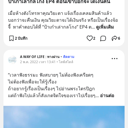
ป้าเก๋าเล่ากลโกง EP4 ตอนเขาบอกจะได้เงินคืน
เมื่อห้างดังโทรหาคุณวิยะดา แจ้งเรื่องเคลมสินค้าแล้ว
บอกว่าจะคืนเงิน คุณวิยะดาจะได้เงินจริง หรือเป็นเรื่องจ้อ
จี้  หาคำตอบได้ที่ “ป้าเก๋าเล่ากลโกง” EP4 ต
... 
ดูเพิ่มเติม
2 บันทึก
2
6
A WAY OF LIFE : ทางผ่าน
•
ติดตาม
2 พ.ค. 2022 เวลา 13:41 • ไลฟ์สไตล์
“เวลาฟังธรรมะ ฟังสบายๆ ไม่ต้องฟังเครียดๆ 
ไม่ต้องฟังเพื่อจะให้รู้เรื่อง 
ถ้าอยากรู้เรื่องเป็นเรื่องๆ ไปอ่านพระไตรปิฎก 
แต่ถ้าฟังไปแล้วก็สังเกตจิตใจของเราไปเรื่อยๆ
... 
อ่านต่อ