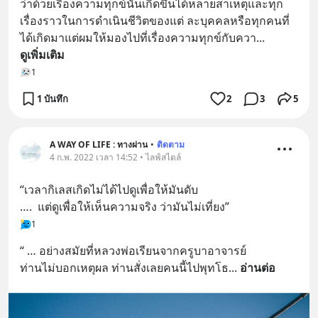
ว่าด้วยเรื่องความทุกข์นั้นเกิดขึ้นได้หลายสาเหตุและทุก
เรื่องราวในการดำเนินชีวิตของแต่ ละบุคคลหรือทุกคนที่
ได้เกิดมาแต่ผมให้มองไปที่เรื่องความทุกข์กับควา
... 
ดูเพิ่มเติม
1
1 บันทึก
2
3
5
A WAY OF LIFE : ทางผ่าน
•
ติดตาม
4 ก.พ. 2022 เวลา 14:52 • ไลฟ์สไตล์
“เวลากิเลสเกิดไม่ได้ไปดูเพื่อให้มันดับ 
….  แต่ดูเพื่อให้เห็นความจริง ว่ามันไม่เที่ยง”
1
“ … อย่างสมัยที่หลวงพ่อเรียนจากครูบาอาจารย์ 
ท่านไม่บอกเหตุผล ท่านสั่งเลยคนนี้ไปพุทโธ
... 
อ่านต่อ