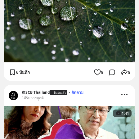
6 บันทึก
9
8
SCB Thailand
•
ติดตาม
ยืนยันแล้ว
ได้รับการบูสต์
1:41