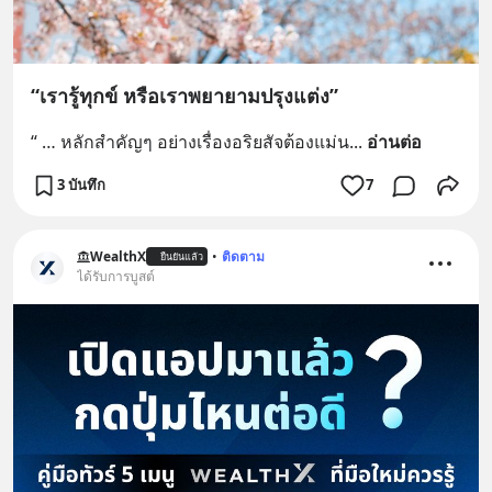
“เรารู้ทุกข์ หรือเราพยายามปรุงแต่ง”
“ … หลักสำคัญๆ อย่างเรื่องอริยสัจต้องแม่น
... 
อ่านต่อ
3 บันทึก
7
WealthX
•
ติดตาม
ยืนยันแล้ว
ได้รับการบูสต์