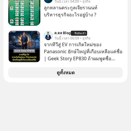
วันนี้ เวลา 04:00 • ธุรกิจ
มาแชร์ความรู้การสร้างธุรกิจ
ลูกหลานตระกูลเจียรวนนท์
บริหารธุรกิจอะไรอยู่บ้าง ?
ด.ดล Blog
ยืนยันแล้ว
วันนี้ เวลา 00:09 • ธุรกิจ
จากทีวีสู่ EV การเกิดใหม่ของ
Panasonic ยักษ์ใหญ่ที่เกือบเหลือแค่ชื่อ
| Geek Story EP830 ถ้าผมพูดชื่อ
Panasoni คุณนึกถึงอะไร? ทีวี, ตู้เย็น,
ถ่านไฟฉาย? ถ้าคุณยังคิดแบบนั้น แสดง
ดูทั้งหมด
ว่าคุณกำลังพลาดเรื่องราวการ
‘Rebranding’ ที่ดุเดือดที่สุดใน
ประวัติศาสตร์ญี่ปุ่น! รู้หรือไม่ว่า ในวันที่
พวกเขาขาดทุนย่อยยับเกือบ 3 แสนล้าน
บาท Panasonic ตัดสินใจหักดิบ ทิ้ง
ตลาดเครื่องใช้ไฟฟ้าที่สู้ B2C ไม่ไหว
แล้วหันไปเดิมพันครั้งใหญ่กับ Tesla
และ Software Solutions จนวันนี้พวก