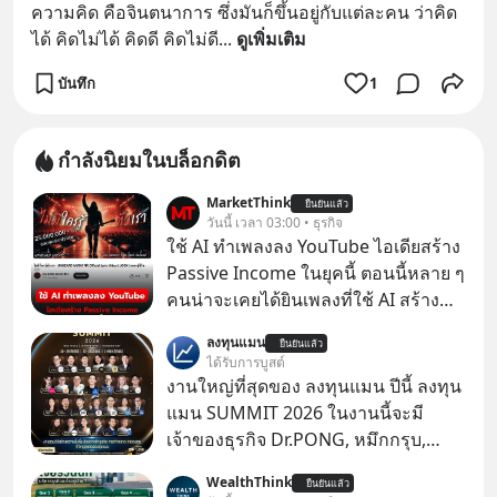
ความคิด คือจินตนาการ ซึ่งมันก็ขึ้นอยู่กับแต่ละคน ว่าคิด
ได้ คิดไม่ได้ คิดดี คิดไม่ดี
... 
ดูเพิ่มเติม
บันทึก
1
กำลังนิยมในบล็อกดิต
MarketThink
ยืนยันแล้ว
วันนี้ เวลา 03:00 • ธุรกิจ
ใช้ AI ทำเพลงลง YouTube ไอเดียสร้าง
Passive Income ในยุคนี้ ตอนนี้หลาย ๆ
คนน่าจะเคยได้ยินเพลงที่ใช้ AI สร้าง
ผ่านหูกันมาบ้าง เช่น เพลง “ไม่มีใคร
ลงทุนแมน
ยืนยันแล้ว
รู้ตัวเรา” จากช่องชื่อว่า UNHEARD
ได้รับการบูสต์
MUSIC ที่ตอนนี้มียอดรับชมกว่า 26
งานใหญ่ที่สุดของ ลงทุนแมน ปีนี้ ลงทุน
ล้านครั้งแล้ว
แมน SUMMIT 2026 ในงานนี้จะมี
เจ้าของธุรกิจ Dr.PONG, หมึกกรุบ,
Srichand, Jones’ Salad, LA GLACE,
WealthThink
ยืนยันแล้ว
Fastwork, MizuMi, KARMART, อิชิตัน