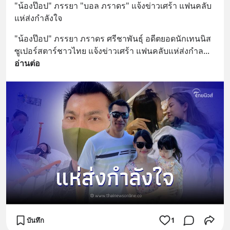
"น้องป๊อป" ภรรยา "บอล ภราดร" แจ้งข่าวเศร้า แฟนคลับ
แห่ส่งกำลังใจ
"น้องป๊อป" ภรรยา ภราดร ศรีชาพันธุ์ อดีตยอดนักเทนนิส
ซูเปอร์สตาร์ชาวไทย แจ้งข่าวเศร้า แฟนคลับแห่ส่งกำล
... 
อ่านต่อ
บันทึก
1