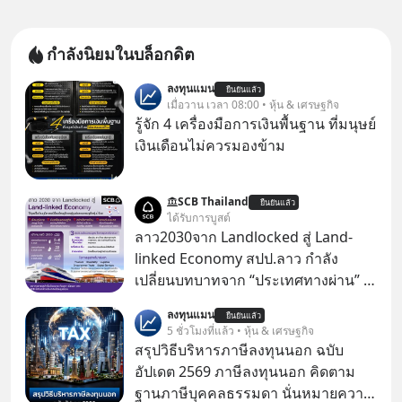
กำลังนิยมในบล็อกดิต
ลงทุนแมน
ยืนยันแล้ว
เมื่อวาน เวลา 08:00 • หุ้น & เศรษฐกิจ
รู้จัก 4 เครื่องมือการเงินพื้นฐาน ที่มนุษย์
เงินเดือนไม่ควรมองข้าม
SCB Thailand
ยืนยันแล้ว
ได้รับการบูสต์
ลาว2030จาก Landlocked สู่ Land-
linked Economy สปป.ลาว กำลัง
เปลี่ยนบทบาทจาก “ประเทศทางผ่าน” สู่
“ศูนย์กลางเศรษฐกิจและโลจิสติกส์”
ลงทุนแมน
ยืนยันแล้ว
ของอนุภูมิภาคลุ่มแม่น้ำโขง
5 ชั่วโมงที่แล้ว • หุ้น & เศรษฐกิจ
สรุปวิธีบริหารภาษีลงทุนนอก ฉบับ
อัปเดต 2569 ภาษีลงทุนนอก คิดตาม
ฐานภาษีบุคคลธรรมดา นั่นหมายความ