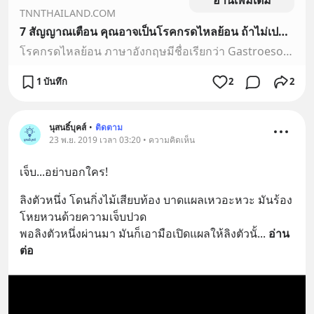
TNNTHAILAND.COM
7 สัญญาณเตือน คุณอาจเป็นโรคกรดไหลย้อน ถ้าไม่เปลี่ยนพฤติกรรม
โรคกรดไหลย้อน ภาษาอังกฤษมีชื่อเรียกว่า Gastroesophageal Reflux Disease : GERD เป็นภาวะที่น้ำย่อยในกระเพาะอาหารไหลย้อนขึ้นไปยังหลอดอาหาร ซึ่งเกิดจากกรดในกระเพาะอาหาร จนทำให้เกิดอากา
1 บันทึก
2
2
นุสนธิ์บุคส์
•
ติดตาม
23 พ.ย. 2019 เวลา 03:20 • ความคิดเห็น
เจ็บ...อย่าบอกใคร!
ลิงตัวหนึ่ง โดนกิ่งไม้เสียบท้อง บาดแผลเหวอะหวะ มันร้อง
โหยหวนด้วยความเจ็บปวด
พอลิงตัวหนึ่งผ่านมา มันก็เอามือเปิดแผลให้ลิงตัวนั้
... 
อ่าน
ต่อ