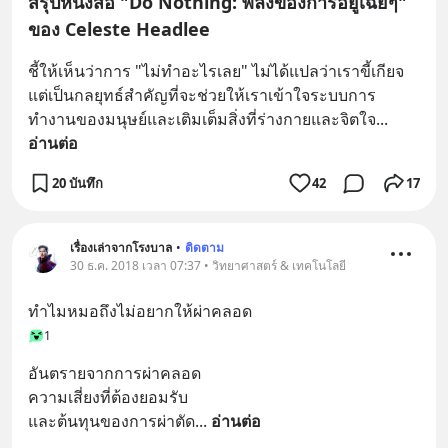
สรุปหนังสือ "Do Nothing: พลังของการอยู่เฉยๆ"
ของ Celeste Headlee
ชี้ให้เห็นว่าการ "ไม่ทำอะไรเลย" ไม่ได้แปลว่าเราขี้เกียจ 
แต่เป็นกลยุทธ์สำคัญที่จะช่วยให้เราเข้าใจระบบการ
ทำงานของมนุษย์และเติมเต็มสิ่งที่ร่างกายและจิตใจ
... 
อ่านต่อ
20 บันทึก
42
17
เรื่องเล่าจากโรงบาล
•
ติดตาม
30 ธ.ค. 2018 เวลา 07:37 • วิทยาศาสตร์ & เทคโนโลยี
ทำไมหมอถึงไม่อยากให้ผ่าคลอด
1
อันตรายจากการผ่าคลอด 
ความเสี่ยงที่ต้องยอมรับ
และต้นทุนของการผ่าตัด
... 
อ่านต่อ