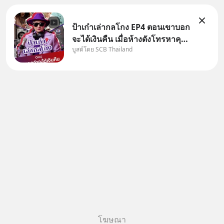
ป้าเก๋าเล่ากลโกง EP4 ตอนเขาบอก
จะได้เงินคืน เมื่อห้างดังโทรหาคุณ
บูสต์โดย SCB Thailand
วิยะดา แจ้งเรื่องเคลมสินค้าแล้ว
บอกว่าจะคืนเงิน คุณวิยะดาจะได้
เงินจริง หรือเป็นเรื่องจ้อจี้ หาคำ
ตอบได้ที่ “ป้าเก๋าเล่ากลโกง” EP4
ตอน “เขา
โฆษณา