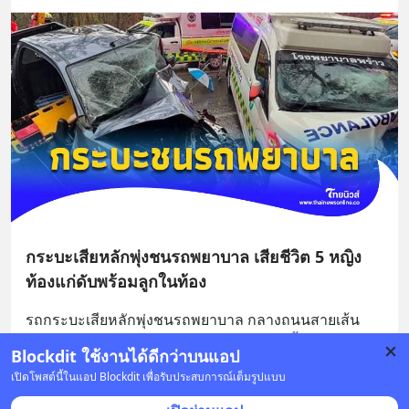
กระบะเสียหลักพุ่งชนรถพยาบาล เสียชีวิต 5 หญิง
ท้องแก่ดับพร้อมลูกในท้อง
รถกระบะเสียหลักพุ่งชนรถพยาบาล กลางถนนสายเส้น
เชียงใหม่-พร้าว เสียชีวิต 5 ราย รวมคุณแม่ตั้งครรภ์พร้อม
Blockdit ใช้งานได้ดีกว่าบนแอป
ลูกในท้อง จ.เชียงใหม่
... 
อ่านต่อ
เปิดโพสต์นี้ในแอป Blockdit เพื่อรับประสบการณ์เต็มรูปแบบ
บันทึก
3