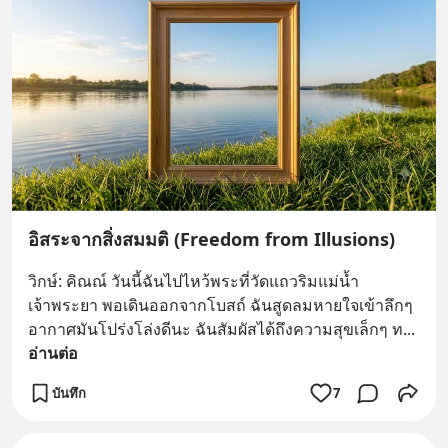
อิสระจากสิ่งสมมติ (Freedom from Illusions)
วิกษ์: คิณณ์ วันนี้ฉันไปไหว้พระที่วัดแถวริมแม่น้ำ
เจ้าพระยา พอเดินออกจากโบสถ์ ฉันสูดลมหายใจเข้าลึกๆ 
อากาศมันโปร่งโล่งดีนะ ฉันสัมผัสได้ถึงความสุขเล็กๆ ท
... 
อ่านต่อ
บันทึก
7