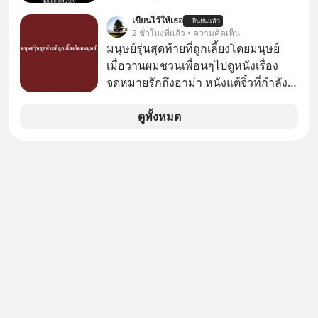
ว่าถ้าเรามีกำไร 100,000 บาท
เขียนไว้ให้เธอ
ยืนยันแล้ว
2 ชั่วโมงที่แล้ว • ความคิดเห็น
มนุษย์รุ่นสุดท้ายที่ถูกเลี้ยงโดยมนุษย์
เมื่อวานผมชวนเพื่อนๆไปดูหนังเรื่อง
จดหมายรักถึงอาม่า หนังแต้จิ๋วที่กำลัง
โด่งดังทั่วโลกอยู่ในตอนนี้ เหตุเกิดจาก
ป๊าผมเห็นโปสเตอร์หนังเรื่องนี้หลาย
ดูทั้งหมด
เดือนก่อนและอยากดูมาก ด้วยเพราะว่า
อากงก็มาจากเมืองจีน ป๊าก็พูดแต้จิ๋วได้
มีเรื่องราวมีความผูกพันที่ได้ยินตั้งแต่
เด็ก