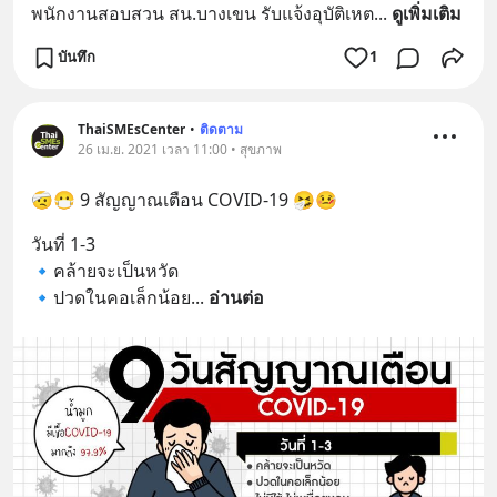
พนักงานสอบสวน สน.บางเขน รับแจ้งอุบัติเหต
... 
ดูเพิ่มเติม
บันทึก
1
ThaiSMEsCenter
•
ติดตาม
26 เม.ย. 2021 เวลา 11:00 • สุขภาพ
🤕😷 9 สัญญาณเตือน COVID-19 🤧🤒
วันที่ 1-3
🔹คล้ายจะเป็นหวัด
🔹ปวดในคอเล็กน้อย
... 
อ่านต่อ