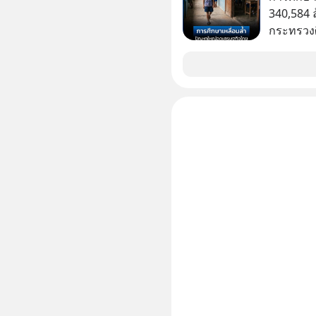
Forever’s
เขาไม่อยา
340,584 
ผ่าน Spotify : https://bit.ly/4g
คือ โทรศ
กระทรวงศ
Apple Podc
ถึง 14 เดือนเต็ม แต่ความเงีย
รายจ่ายปร
ผ่าน Podbean : https://bit
นั้นกลับก
จากกระท
ผ่าน Youtube : https://you
เขาก้าวขึ
The orig
เปลี่ยนชีวิตเขา
https://
มาร่วมถอ
ep833-or-is-m
(ไฟเขียว)
อัพเดททุก
ความพร้อม
https://
รับมือกั
===========
อย่างไร?
📣 ========================= เครียด หลับ
ความผิดพ
ยาก ผมอย
ไกลกว่าเดิมได้อย่าง
CBD ช่วย
เจอแต่ทาง
เพิ่มการผ
อุปสรรคต
ประสิทธิภาพมากยิ่งขึ
เจอชีวิตที่ดีกว่า
CBD 💬 L
#MatthewMcC
https://l
#Missio
#missio