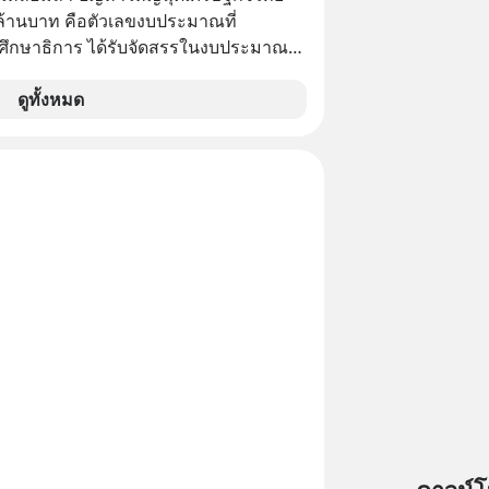
 Podcast ของผมกันด้วยนะครับ 🎧 ฟัง
กขังตัวเองไว้ในกล่องเดิมๆ ผลที่ตามมา
ล้านบาท คือตัวเลขงบประมาณที่
4SW17 🎧 ฟังผ่าน
ัพท์ของเขากลายเป็นความเงียบสนิทนาน
ึกษาธิการ ได้รับจัดสรรในงบประมาณ
ast : https://bit.ly/4cw7rdh 🎧 ฟัง
บและ "ไฟแดง" ในวัน
ะจำปี 2568 ซึ่งมากที่สุดเป็นอันดับ 2 รอง
.ly/4hVgqrY 🎧 ฟัง
ลายเป็นการถอยหลังเพื่อตั้งหลัก จนส่งให้
รวงการคลัง
ดูทั้งหมด
tu.be/Jj3neoUL72g
้นไปยืนถือรางวัลออสการ์ ในบทบาทที่
inal article appeared here
ไปตลอดกาล ใน MM EP. นี้ เราจะ
www.tharadhol.com/geek-story-
ดรหัสและปรับวิธีคิดกันว่า Greenlight
ysql-really-dying/ ติดตามสาระดี ๆ
 จะสร้างมันขึ้นมาล่วงหน้าด้วยวินัยและ
วันผ่าน Line OA ด.ดล Blog คลิกเลย -->
ได้อย่างไร? Yellowlight (ไฟเหลือง) จะ
lin.ee/aMEkyNA
บสัญญาณเตือน และชะลอตัวอย่างมีสติ
============== 📣 สนับสนุนโดย
 Redlight (ไฟแดง) จะเปลี่ยนอุปสรรคและ
ลาดให้กลายเป็นบทเรียนที่ส่งเราไปได้
ากแนะนำผลิตภัณฑ์เสริมอาหาร Diip
ไร? หากคุณกำลังรู้สึกว่าชีวิต
บรรเทาความเครียด ลดความวิตกกังวล
ตัน ลองเปิดใจฟัง EP. นี้ แล้วคุณจะพบว่า
่อนคลาย ซึ่งช่วยให้การนอนหลับมี
รงหน้าอาจเป็นเพียงทางเลี้ยวที่พาคุณไป
้น 📍 สนใจสั่งซื้อสินค้า Diip
เดิม #Greenlights
INE : @diipgeek 🔗 หรือกดลิงก์
onaughey #พัฒนาตัวเอง
in.ee/U91Fzyz
nToTheMoon
ntothemoonpodcast