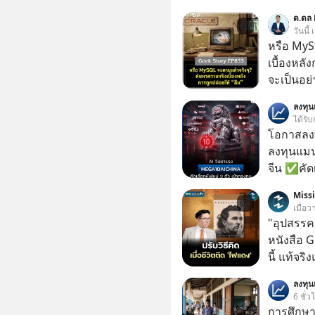
ด.ดล 
วันนี้
หรือ MyS
เบื้องหลั
จะเป็นอย่า
เว็บไซต์กว
ลงทุ
กิจการไป? นี่คือเรื่องจริงของ MySQL ฐาน
ได้รับ
ระดับตำน
โอกาสลงทุ
ปลุกปั้นและต
ลงทุนแมน
งานชิ้นเ
จีน ✅คัดเ
จ้องจะทำ
เจ้าของผู
Miss
ผนึกขอร้อง
ความจำ โ
เมื่อว
เกิดอะไร
ภาษี Cap
"อุปสรรค"
ประวัติศา
ประเทศไ
หนังสือ 
แค่ซื้อไป
นี้ แท้จร
ของเรื่อง
เวลาเปลี
ไม่มีแม้แต่ศพให้เห็น? 
ลงทุ
หนึ่ง เคย
6 ชั่ว
ลืมกด Fo
ล้านดอลล
การศึกษา