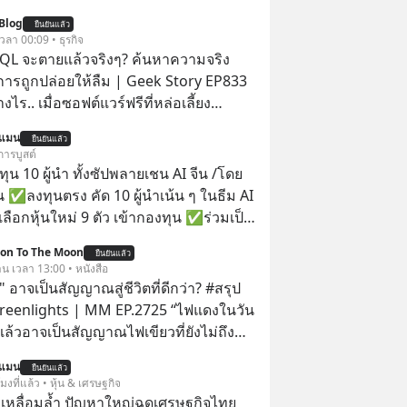
Blog
ยืนยันแล้ว
 เวลา 00:09 • ธุรกิจ
QL จะตายแล้วจริงๆ? ค้นหาความจริง
งการถูกปล่อยให้ลืม | Geek Story EP833
งไร.. เมื่อซอฟต์แวร์ฟรีที่หล่อเลี้ยง
่าครึ่งโลก ถูกมหาเศรษฐีคู่แข่งทุ่มเงินซื้อ
นแมน
ยืนยันแล้ว
ข้อมูล
การบูสต์
านที่โปรแกรมเมอร์คนหนึ่งใช้เวลา 27 ปี
น 10 ผู้นำ ทั้งซัปพลายเชน AI จีน /โดย
ั้งชื่อตามลูกสาวของตัวเอง เมื่อรู้ว่าผล
 ✅ลงทุนตรง คัด 10 ผู้นำเน้น ๆ ในธีม AI
อกกำลังจะตกไปอยู่ในมือของอาณาจักรที่
ลือกหุ้นใหม่ 9 ตัว เข้ากองทุน ✅ร่วมเป็น
ลายมัน เขาถึงขั้นต้องเขียนจดหมายเปิด
้นำ AI จีน ตั้งแต่โรงงานผลิตชิป หน่วย
ion To The Moon
คนทั้งอินเทอร์เน็ตให้ช่วยหยุดยั้งดีลนี้!
ยืนยันแล้ว
มเดล AI ยันหุ่นยนต์ ✅ได้การรับยกเว้น
าน เวลา 13:00 • หนังสือ
ขึ้นหลังจากการควบรวมกิจการครั้ง
ital Gain ตามกฎหมายภาษีของ
 อาจเป็นสัญญาณสู่ชีวิตที่ดีกว่า? #สรุป
สตร์? ยักษ์ใหญ่ตั้งใจซื้อไปพัฒนาต่อ หรือ
ทย
Greenlights | MM EP.2725 “ไฟแดงในวัน
 “ฆ่า” ให้พ้นทางกันแน่? และทำไมจุดจบ
ิงแล้วอาจเป็นสัญญาณไฟเขียวที่ยังไม่ถึง
นี้ ถึงเป็นการฆาตกรรมแบบสโลว์โมชันที่
่ยนสี” McConaughey ดาราดาวรุ่งในยุค
เลือกฟังกันได้เลยนะครับ อย่า
นแมน
ยืนยันแล้ว
ปฏิเสธเงินค่าตัวหนังรอมคอมที่สูงถึง 14.5
โมงที่แล้ว • หุ้น & เศรษฐกิจ
llow ติดตาม PodCast ช่อง Geek
าร์ (หรือราว 500 ล้านบาท) เพียงเพราะ
เหลื่อมล้ำ ปัญหาใหญ่ฉุดเศรษฐกิจไทย