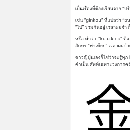
เป็นเรื่องที่ต้องเรียนจาก “
เช่น “ginkou” ที่แปลว่า “ธนา
“ไป” รวมกันอยู่ เวลาผมจำ ก็
หรือ คำว่า  “ku.u.ko.u” ที่
อักษร “ท่าเทียบ” เวลาผมจำ
ชาวญี่ปุ่นเองก็ใช่ว่าจะรู้ท
คำเป็น ศัพท์เฉพาะวงการคร