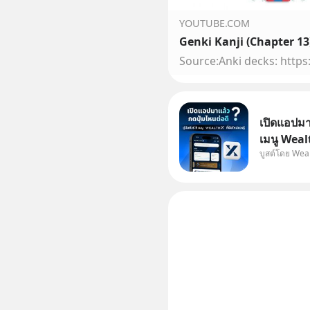
YOUTUBE.COM
เปิดแอปมาแ
เมนู Wealt
บูสต์โดย Wea
เพิ่งโหลดแ
ไหนต่อ อ่