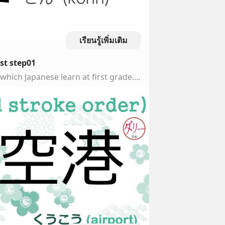
เรียนรู้เพิ่มเติม
rst step01
Kanji 80.These are Kanjis which Japanese learn at first grade.#kanji #漢字 #Japanese #Japan #firstgrade