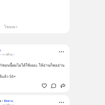
โฆษณา
ม
 • การศึกษา
/ตอนนี้ผมไม่ได้ใช้เยอะ ให้อ่านก็พออ่าน
ด้แล้ว 55+
ย
•
ติดตาม