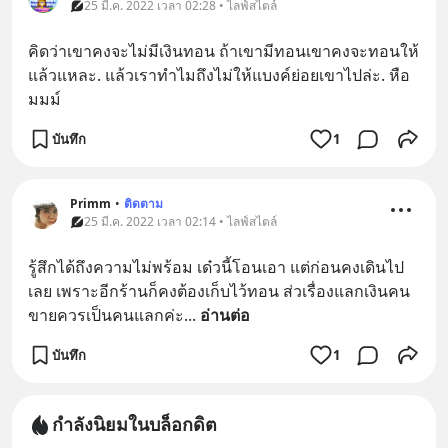
25 มี.ค. 2022 เวลา 02:28 • ไลฟ์สไตล์
คิดว่าเขาคงจะไม่มีเงินทอน ถ้าเขามีทอนเขาคงจะทอนให้
แล้วแหละ. แล้วเราทำไมถึงไม่ให้แบงค์ย่อยเขาไปล่ะ. หือ
มมม์
บันทึก
1
Primm
•
ติดตาม
25 มี.ค. 2022 เวลา 02:14 • ไลฟ์สไตล์
รู้สึกได้ถึงความไม่พร้อม เด๋วนี้โอนเอา แต่ก่อนคงเดินไป
เลย เพราะอีกร้านก็คงต้องเก็บไว้ทอน ส่วเรื่องแลกเงินคน
ขายควรเป็นคนแลกค่ะ
... 
อ่านต่อ
บันทึก
1
กำลังนิยมในบล็อกดิต