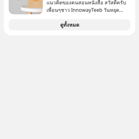
‘Rebranding’ ที่ดุเดือดที่สุดใน
แนวคิดของคนสอนหนังสือ สวัสดีครับ
ประวัติศาสตร์ญี่ปุ่น! รู้หรือไม่ว่า ในวันที่
เพื่อนๆชาว InnowayTeeb วันหยุด
พวกเขาขาดทุนย่อยยับเกือบ 3 แสนล้าน
สบายๆ วันนี้แอดเพิ่งจะอ่านหนังสือที่น่า
บาท Panasonic ตัดสินใจหักดิบ ทิ้ง
สนใจจบแล้วเกิดคำถามว่า
ดูทั้งหมด
ตลาดเครื่องใช้ไฟฟ้าที่สู้ B2C ไม่ไหว
แล้วหันไปเดิมพันครั้งใหญ่กับ Tesla
และ Software Solutions จนวันนี้พวก
เขากลายเป็นกระดูกสันหลังของ
อุตสาหกรรม EV โลกไปแล้ว… พวกเขา
ทำได้อย่างไร เลือกฟังกันได้เลยนะครับ
อย่าลืมกด Follow ติดตาม PodCast
ช่อง Geek Forever’s Podcast ของผม
กันด้วยนะครับ 🎧 ฟังผ่าน Spotify :
https://tinyurl.com/mr39sd7c 🎧 ฟัง
ผ่าน Apple Podcast :
https://tinyurl.com/rnca48jp 🎧 ฟัง
ผ่าน Podbean :
https://tinyurl.com/mryu7dv7 🎧
ฟังผ่าน Youtube :