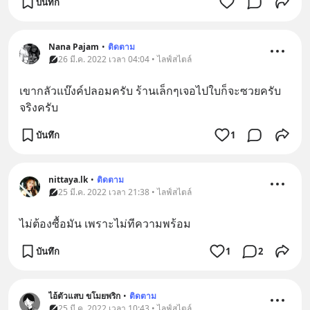
บันทึก
Nana Pajam
•
ติดตาม
26 มี.ค. 2022 เวลา 04:04 • ไลฟ์สไตล์
เขากลัวแบ๊งค์ปลอมครับ​ ร้านเล็กๆเจอไปใบก็จะซวยครับ​ 
จริงครับ
บันทึก
1
nittaya.lk
•
ติดตาม
25 มี.ค. 2022 เวลา 21:38 • ไลฟ์สไตล์
ไม่ต้องซื้อมัน เพราะไม่ทีความพร้อม
บันทึก
1
2
ไอ้ตัวแสบ ขโมยพริก
•
ติดตาม
25 มี.ค. 2022 เวลา 10:43 • ไลฟ์สไตล์