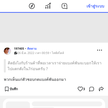
เข้าสู่ระบบ
197405
•
ติดตาม
26 มี.ค. 2022 เวลา 00:59 • ไลฟ์สไตล์
คิดยังไงกับร้านค้าที่พอเวลาเราจ่ายแบงค์พันจะบอกให้เรา
ไปแตกตังใน7ก่อนครับ ?
พวกเห็นแก่ตัวชอบกดแบงค์พันออกมา
บันทึก
3