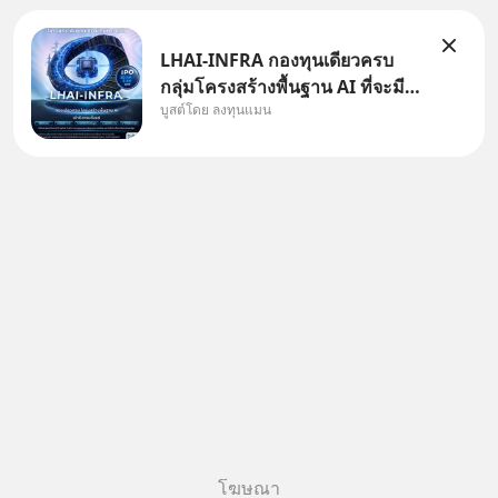
LHAI-INFRA กองทุนเดียวครบ
กลุ่มโครงสร้างพื้นฐาน AI ที่จะมี
บูสต์โดย ลงทุนแมน
งบลงทุนครั้งใหญ่ในประวัติศาสตร์
ที่เรียกว่า AI Supercycle หุ้นกลุ่ม
นี้ปรับตัวลงมากใน 1 เดือนที่ผ่าน
มา แต่ความจริงคือทั่วโลกยังเดิน
หน้าลงทุน AI
โฆษณา