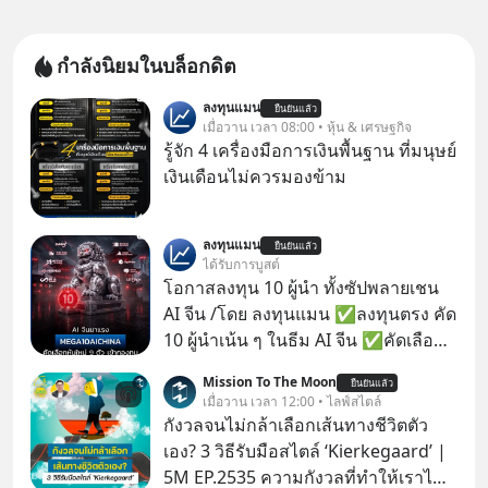
กำลังนิยมในบล็อกดิต
ลงทุนแมน
ยืนยันแล้ว
เมื่อวาน เวลา 08:00 • หุ้น & เศรษฐกิจ
รู้จัก 4 เครื่องมือการเงินพื้นฐาน ที่มนุษย์
เงินเดือนไม่ควรมองข้าม
ลงทุนแมน
ยืนยันแล้ว
ได้รับการบูสต์
โอกาสลงทุน 10 ผู้นำ ทั้งซัปพลายเชน
AI จีน /โดย ลงทุนแมน ✅ลงทุนตรง คัด
10 ผู้นำเน้น ๆ ในธีม AI จีน ✅คัดเลือก
หุ้นใหม่ 9 ตัว เข้ากองทุน ✅ร่วมเป็น
Mission To The Moon
ยืนยันแล้ว
เจ้าของผู้นำ AI จีน ตั้งแต่โรงงานผลิตชิป
เมื่อวาน เวลา 12:00 • ไลฟ์สไตล์
หน่วยความจำ โมเดล AI ยันหุ่นยนต์
กังวลจนไม่กล้าเลือกเส้นทางชีวิตตัว
✅ได้การรับยกเว้นภาษี Capital Gain
เอง? 3 วิธีรับมือสไตล์ ‘Kierkegaard’ |
ตามกฎหมายภาษีของประเทศไทย
5M EP.2535 ความกังวลที่ทำให้เราไม่