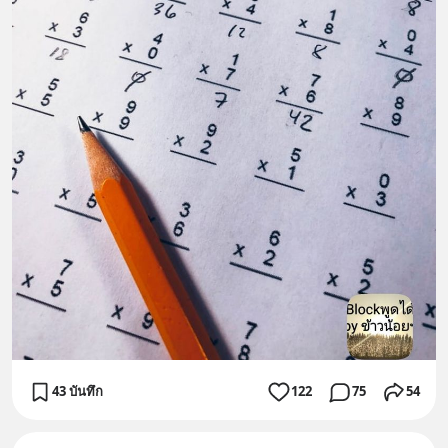
43 บันทึก
122
75
54