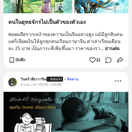
คนในยุทธจักรไม่เป็นตัวของตัวเอง
พ่อผมยึดรากเหง้าของความเป็นจีนอย่างสูง แม้มีลูกสิบคน 
แต่ก็เจียดเงินให้ลูกทุกคนเรียนภาษาจีน ค่าเล่าเรียนเดือน
ละ 25 บาท เป็นภาระที่เพิ่มขึ้นมา ราคาของรา
... 
อ่านต่อ
บันทึก
22
วินทร์ เลียววาริณ
•
ติดตาม
ยืนยันแล้ว
4 ก.ค. เวลา 00:00 • หนังสือ