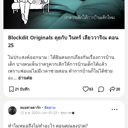
Blockdit Originals คุยกับ วินทร์ เลียววาริณ ตอน
25
ไม่ประสงค์ออกนาม : ได้ยินคนถกเถียงกันเรื่องการบ้าน
เด็ก บางคนเห็นว่าครูควรเลิกให้การบ้านเด็กได้แล้ว 
เพราะพ่อแม่ไม่มีเวลาช่วยสอน ทำการบ้านก็ไม่ได้ช่วย
อะ
... 
อ่านต่อ
21 บันทึก
63
20
หมอสายดาร์ก
•
ติดตาม
12 ธ.ค. 2020 เวลา 01:25 • สุขภาพ
ทำไมหมอถึงไม่ทำอะไร ตอนคุณลุงปวด?