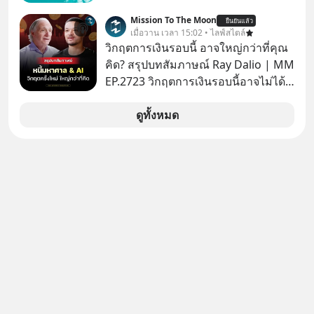
กล้าตัดสินใจในเรื่องต่างๆ ทั้งเรื่องเล็ก
Mission To The Moon
ยืนยันแล้ว
เรื่องใหญ่ หรือแม้แต่เรื่องสำคัญของ
เมื่อวาน เวลา 15:02 • ไลฟ์สไตล์
ชีวิตเกิดจากการที่เรามี ‘อิสรภาพ’ และมี
วิกฤตการเงินรอบนี้ อาจใหญ่กว่าที่คุณ
ทางเลือกมากมาย ซึ่งเมื่อเทียบกับสัตว์
คิด? สรุปบทสัมภาษณ์ Ray Dalio | MM
แล้วก็จะเห็นความแตกต่างได้ชัดว่าเรา
EP.2723 วิกฤตการเงินรอบนี้อาจไม่ได้
มี ‘อำนาจ’ ในการเลือกและตัดสินใจ
เหมือนทุกครั้งที่เราเคยเจอ เมื่อ Ray
มากแค่ไหน แต่อิสรภาพ อำนาจ หรือ
Dalio ชายผู้เคยทำนายวิกฤตเศรษฐกิจ
ดูทั้งหมด
การได้มีสิทธิเลือกนี้กลับสร้างความ
มาแล้วหลายต่อหลายครั้ง ออกมาส่ง
กังวลให้กับเรา แล้วเราจะรับมือกับ
สัญญาณเตือนระเบิดเวลาลูกใหม่ที่
ความกังวลนี้อย่างไร? ติดตามได้ในพอด
กำลังก่อตัวขึ้น จาก "ระเบิดหนี้สิน
แคสต์ 5M EP. นี้ #goodtime
มหาศาล" ผสานเข้ากับ "ฟองสบู่กระแส
#5minutespodcast
AI" ที่ผู้คนกำลังแห่ไล่ราคาอย่างบ้าคลั่ง
#missiontothemoonpodcast
บทเรียนจากประวัติศาสตร์ 500 ปี บอก
อะไรเรา? ระเบียบโลกกำลังจะเปลี่ยน
มือไปในทิศทางไหน? และเราควรรับมือ
อย่างไรก่อนที่ทุกอย่างจะสายเกินไป?
ร่วมเจาะลึกบทวิเคราะห์และข้อคิดการ
เงินฉบับ Dalio กันได้ใน EP. นี้