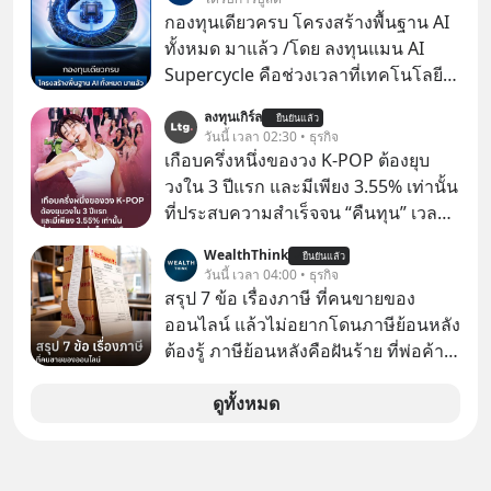
กองทุนเดียวครบ โครงสร้างพื้นฐาน AI
ทั้งหมด มาแล้ว /โดย ลงทุนแมน AI
Supercycle คือช่วงเวลาที่เทคโนโลยี
ปัญญาประดิษฐ์ จะกลายเป็นตัวขับ
ลงทุนเกิร์ล
ยืนยันแล้ว
เคลื่อนหลัก ของการเติบโตทาง
วันนี้ เวลา 02:30 • ธุรกิจ
เศรษฐกิจ และวิถีชีวิตของผู้คนอย่าง
เกือบครึ่งหนึ่งของวง K-POP ต้องยุบ
ยาวนานต่อจากนี้
วงใน 3 ปีแรก และมีเพียง 3.55% เท่านั้น
ที่ประสบความสำเร็จจน “คืนทุน” เวลา
มองเข้าไปในวงการ K-POP เรามักจะ
WealthThink
ยืนยันแล้ว
เห็นภาพความสำเร็จที่หรูหรา คอนเสิร์ต
วันนี้ เวลา 04:00 • ธุรกิจ
สเกลใหญ่ระดับสเตเดียม และยอดขา
สรุป 7 ข้อ เรื่องภาษี ที่คนขายของ
ยอัลบัมถล่มทลายจากวงตัวท็อปอย่าง
ออนไลน์ แล้วไม่อยากโดนภาษีย้อนหลัง
BTS, BLACKPINK หรือ SEVENTEEN
ต้องรู้ ภาษีย้อนหลังคือฝันร้าย ที่พ่อค้า
แม่ค้าคนไหนก็คงไม่อยากพบเจอ
ดูทั้งหมด