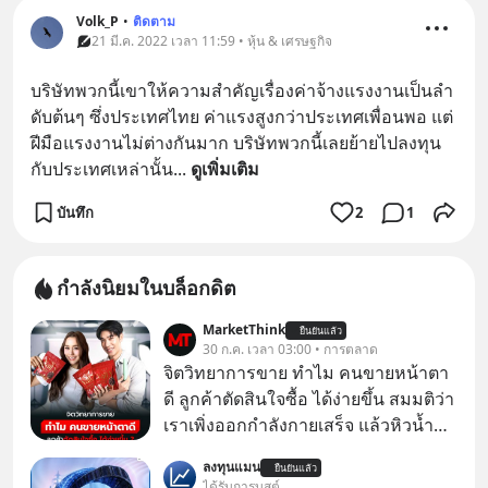
Volk_P
•
ติดตาม
21 มี.ค. 2022 เวลา 11:59 • หุ้น & เศรษฐกิจ
บริษัทพวกนี้เขาให้ความสำคัญเรื่องค่าจ้างแรงงานเป็นลำ
ดับต้นๆ ซึ่งประเทศไทย ค่าแรงสูงกว่าประเทศเพื่อนพอ แต่
ฝีมือแรงงานไม่ต่างกันมาก บริษัทพวกนี้เลยย้ายไปลงทุน
กับประเทศเหล่านั้น
... 
ดูเพิ่มเติม
บันทึก
2
1
กำลังนิยมในบล็อกดิต
MarketThink
ยืนยันแล้ว
30 ก.ค. เวลา 03:00 • การตลาด
จิตวิทยาการขาย ทำไม คนขายหน้าตา
ดี ลูกค้าตัดสินใจซื้อ ได้ง่ายขึ้น สมมติว่า
เราเพิ่งออกกำลังกายเสร็จ แล้วหิวน้ำ
มาก ๆ แล้วเจอร้านขายน้ำอยู่สองร้านที่
ลงทุนแมน
ยืนยันแล้ว
ขายของเหมือนกันทุกอย่าง
ได้รับการบูสต์