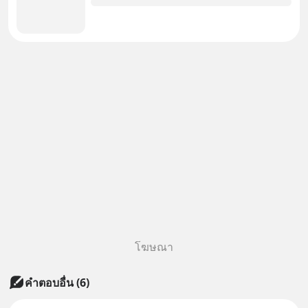
โฆษณา
คำตอบอื่น
(
6
)