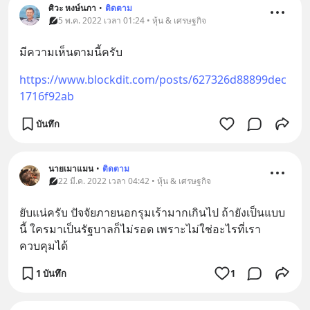
ศิวะ หงษ์นภา
•
ติดตาม
5 พ.ค. 2022 เวลา 01:24 • หุ้น & เศรษฐกิจ
มีความเห็นตามนี้ครับ
https://www.blockdit.com/posts/627326d88899dec
1716f92ab
บันทึก
นายเมาแมน
•
ติดตาม
22 มี.ค. 2022 เวลา 04:42 • หุ้น & เศรษฐกิจ
ยับแน่ครับ ปัจจัยภายนอกรุมเร้ามากเกินไป ถ้ายังเป็นแบบ
นี้ ใครมาเป็นรัฐบาลก็ไม่รอด เพราะไม่ใช่อะไรที่เรา
ควบคุมได้
1 บันทึก
1