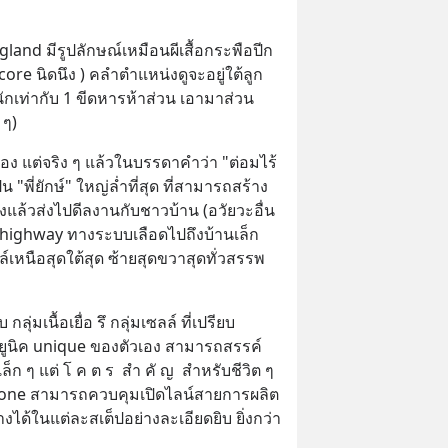
land มีรูปลักษณ์เหมือนผีเสื้อกระพือปีก
ore นิดนึง ) คลำตำแหน่งดูจะอยู่ใต้ลูก
ักเท่ากับ 1 ขีดหารห้าส่วน เอามาส่วน
 ๆ)
เอง แต่จริง ๆ แล้วในบรรดาคำว่า "ต่อมไร้
็น "พี่ยักษ์" ใหญ่ล่ำที่สุด ที่สามารถสร้าง
แล้วส่งไปดีลงานกับชาวบ้าน (อวัยวะอื่น 
 highway ทางระบบเลือดไปถึงบ้านเล็ก
ล์เหนือสุดใต้สุด ซ้ายสุดขวาสุดทั่วสรรพ
กลุ่มเนื้อเยื่อ รึ กลุ่มเซลล์ ที่เปรียบ
็นยูนิค unique ของตัวเอง สามารถสรรค์
ก ๆ แต่ โ ค ต ร  สำ คั ญ  สำหรับชีวิต ๆ 
rmone สามารถควบคุมเปิดไลน์สายการผลิต
างได้ในแต่ละสเต็ปอย่างละเอียดยิบ ยิ่งกว่า