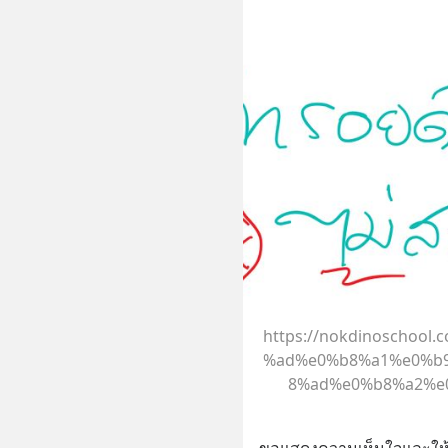
https://nokdinoschoo
%ad%e0%b8%a1%e0%b
8%ad%e0%b8%a2%e0
ขอแสดงความเห็นใจและให้ก