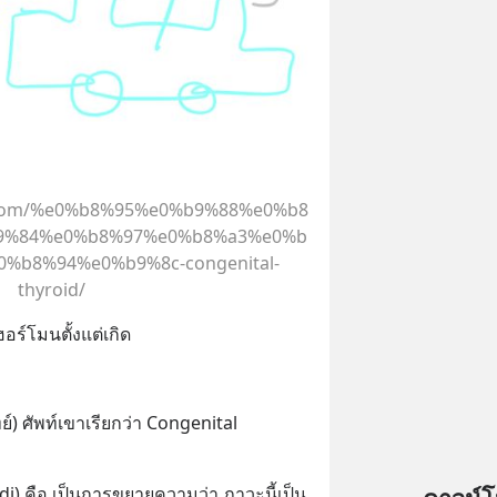
l.com/%e0%b8%95%e0%b9%88%e0%b8
9%84%e0%b8%97%e0%b8%a3%e0%b
%b8%94%e0%b9%8c-congenital-
thyroid/
อร์โมนตั้งแต่เกิด
) ศัพท์เขาเรียกว่า Congenital 
dj) คือ เป็นการขยายความว่า ภาวะนี้เป็น