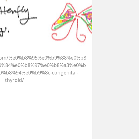
l.com/%e0%b8%95%e0%b9%88%e0%b8
9%84%e0%b8%97%e0%b8%a3%e0%b
%b8%94%e0%b9%8c-congenital-
thyroid/