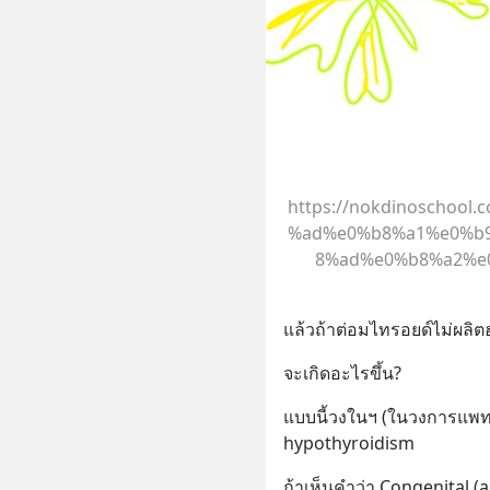
https://nokdinoschoo
%ad%e0%b8%a1%e0%b
8%ad%e0%b8%a2%e0
แล้วถ้าต่อมไทรอยด์ไม่ผลิตฮ
จะเกิดอะไรขึ้น?
แบบนี้วงในฯ (ในวงการแพทย์
hypothyroidism
ถ้าเห็นคำว่า Congenital (a