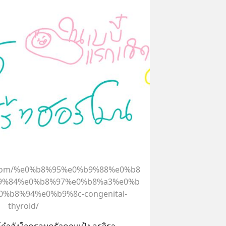
l.com/%e0%b8%95%e0%b9%88%e0%b8
9%84%e0%b8%97%e0%b8%a3%e0%b
%b8%94%e0%b9%8c-congenital-
thyroid/
ำลังใจครอบครัวคุณแป้ง อรจิรา