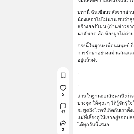
บทฯนี้ ฉันเขียนหลังจากอ่าน
น้องเลอาไปไม่นาน พบว่าลู
สร้างฮอร์โมน (อ่านข่าวจากเ
น่าสังเกต คือ ท้องผูกไม่ถ่
ตรงนี้ในฐานะเพื่อนมนุษย์ 
การรักษาอย่างสม่ำเสมอและดีท
อยู่แล้วค่ะ
.
.
5
ส่วนในฐานะเภสัชคนนึง ก็จะ
บางจุด ให้คุณ ๆ ได้รู้จักรู
จะพูดถึงโรคที่เกิดกับเราตั้
13
แม่ที่เลี้ยงดูให้เราอยู่รอดปล
ได้ทุกวันนี้เสมอ
2