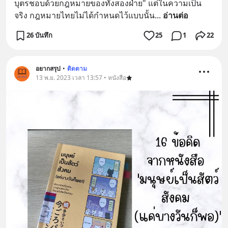
บุตรชอบด้วยกฎหมายของทั้งสองฝ่าย" แต่ในความเป็น
จริง กฎหมายไทยไม่ได้กำหนดไว้แบบนั้น
... 
อ่านต่อ
26 บันทึก
25
1
22
อยากสรุป
•
ติดตาม
13 พ.ย. 2023 เวลา 13:57 • หนังสือ