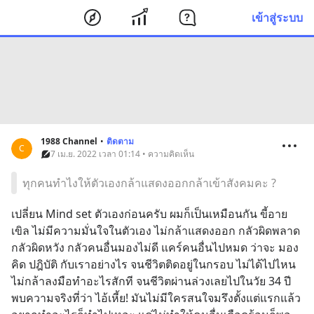
เข้าสู่ระบบ
1988 Channel
•
ติดตาม
C
7 เม.ย. 2022 เวลา 01:14 • ความคิดเห็น
ทุกคนทำไงให้ตัวเองกล้าแสดงออกกล้าเข้าสังคมคะ ?
เปลี่ยน Mind set ตัวเองก่อนครับ ผมก็เป็นเหมือนกัน ขี้อาย 
เขิล ไม่มีความมั่นใจในตัวเอง ไม่กล้าแสดงออก กลัวผิดพลาด 
กลัวผิดหวัง กลัวคนอื่นมองไม่ดี แคร์คนอื่นไปหมด ว่าจะ มอง 
คิด ปฎิบัติ กับเราอย่างไร จนชีวิตติดอยู่ในกรอบ ไม่ได้ไปไหน 
ไม่กล้าลงมือทำอะไรสักที จนชีวิตผ่านล่วงเลยไปในวัย 34 ปี 
พบความจริงที่ว่า ไอ้เหี้ย! มันไม่มีใครสนใจมรึงตั้งแต่แรกแล้ว 