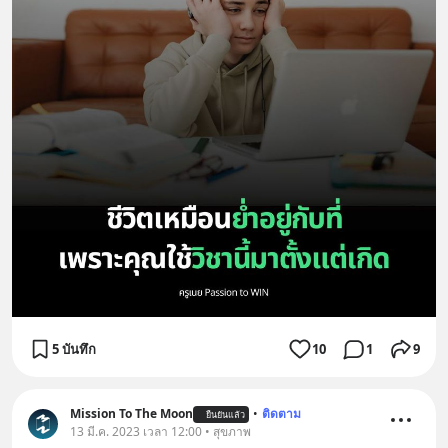
5 บันทึก
10
1
9
Mission To The Moon
•
ติดตาม
ยืนยันแล้ว
13 มี.ค. 2023 เวลา 12:00 • สุขภาพ