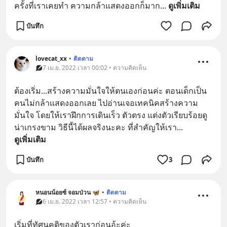
ครั้งที่เราเคยทำ ความกล้าแสดงออกก็มาก
... 
ดูเพิ่มเติม
บันทึก
lovecat_xx
•
ติดตาม
7 เม.ย. 2022 เวลา 00:02 • ความคิดเห็น
ต้องเริ่ม...สร้างความมั่นใจให้ตนเองก่อนค่ะ ตอนเด็กเป็น
คนไม่กล้าแสดงออกเลย ไปอ่านเจอเทคนิคสร้างความ
มั่นใจ โดยให้เราฝึกการเดินเร็ว ตัวตรง แต่งตัวเรียบร้อยดู
น่าเกรงขาม วิธีนี้ได้ผลจริงนะคะ ที่สำคัญให้เรา
... 
ดูเพิ่มเติม
บันทึก
3
หนอนน้อยซ์ จอมป่วน 🦋
•
ติดตาม
6 เม.ย. 2022 เวลา 12:57 • ความคิดเห็น
เริ่มที่ทัศนคติของตัวเราก่อนอ้ะค่ะ 