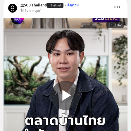
SCB Thailand
•
ติดตาม
ยืนยันแล้ว
ได้รับการบูสต์
1:42