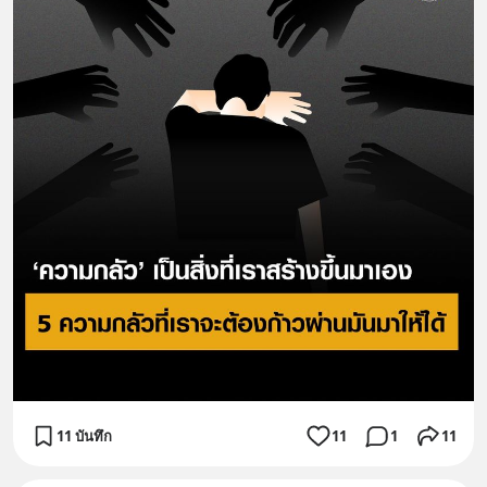
11 บันทึก
11
1
11