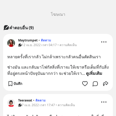
โฆษณา
คำตอบอื่น
(
9
)
Maytrumpet
•
ติดตาม
12 เม.ย. 2022 เวลา 04:17 • ความคิดเห็น
หลายครั้งที่เรากลัว ไม่กล้าเพราะกลัวคนอื่นตัดสินเรา
ช่างมัน และกลับมาโฟกัสสิ่งที่เราจะให้เขาหรือเต็มที่กับสิ่ง
ที่อยู่ตรงหน้าปัจจุบันมากกว่า จะช่วยให้เรา
... 
ดูเพิ่มเติม
บันทึก
Teerawat
•
ติดตาม
7 เม.ย. 2022 เวลา 17:47 • ความคิดเห็น