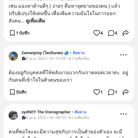
เช่น มองหาด้านดีๆ ( ง่ายๆ คือหาจุดขายของตน ) แล้ว
ปรับ&ปรุงให้เด่นขึ้น เพื่อเพิ่มความมั่นใจในการออก
สังคม
... 
ดูเพิ่มเติม
1 บันทึก
4
4
Zomwiploy (โลกมันกลม) 🌏
•
ติดตาม
6 เม.ย. 2022 เวลา 12:54 • ความคิดเห็น
ต้องอยู่กับบุคคลที่ให้พลังงานบวกกับเราตลอดเวลาค่ะ  อยู่
กับคนที่เข้าใจในตัวตนของเรา
บันทึก
1
1
sydNEY: The Storiographer
•
ติดตาม
6 เม.ย. 2022 เวลา 08:10 • ความคิดเห็น
คนที่พอใจและมีความสุขกับการเป็นตัวของตัวเอง จะมี