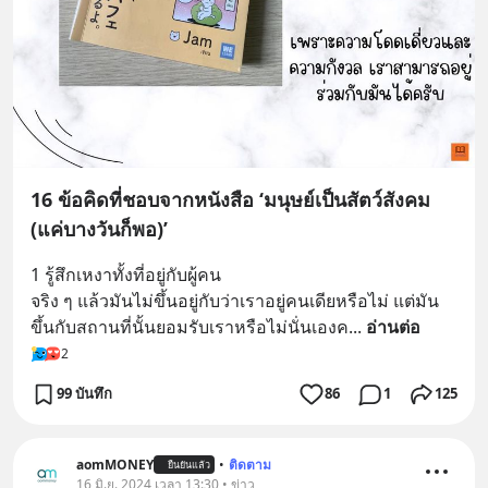
16 ข้อคิดที่ชอบจากหนังสือ ‘มนุษย์เป็นสัตว์สังคม
(แค่บางวันก็พอ)’
1 รู้สึกเหงาทั้งที่อยู่กับผู้คน
จริง ๆ แล้วมันไม่ขึ้นอยู่กับว่าเราอยู่คนเดียหรือไม่ แต่มัน
ขึ้นกับสถานที่นั้นยอมรับเราหรือไม่นั่นเองค
... 
อ่านต่อ
2
99 บันทึก
86
1
125
aomMONEY
•
ติดตาม
ยืนยันแล้ว
16 มิ.ย. 2024 เวลา 13:30 • ข่าว