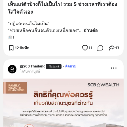
เห็นแก่ตัวบ้างก็ไม่เป็นไร! รวม 5 ช่วงเวลาที่เราต้อง
ใส่ใจตัวเอง
“ปฏิเสธคนอื่นไม่เป็น”
“ช่วยเหลือคนอื่นจนตัวเองเหนื่อยเอง”
... 
อ่านต่อ
1
12 บันทึก
11
13
SCB Thailand
•
ติดตาม
ยืนยันแล้ว
ได้รับการบูสต์