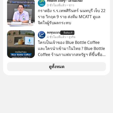
Health Story - เฮ้วนี้มีเรื่อง
ไว้ใต้พรมคือ ดาวอังคารเป็นเพียงนรกที่
ของอนุภูมิภาคลุ่มแม่น้ำโขง
3 ชั่วโมงที่แล้ว • ข่าว
เต็มไปด้วยรังสีมรณะและฝุ่นพิษ แล้ว
กราดยิง ร.ร.เทพศิรินทร์ นนทบุรี เจ็บ 22
ทำไมบรรดาผู้นำเทคโนโลยีถึงยัง
ราย วิกฤต 9 ราย ส่งทีม MCATT ดูแล
พยายามหลอกขายฝันลมๆ แล้งๆ นี้ให้
จิตใจผู้รับผลกระทบ
กับคนทั้งโลก พวกเขากำลังซ่อนความ
ลับอะไรไว้เบื้องหลังโปรเจกต์อวกาศที่
ลงทุนแมน
ยืนยันแล้ว
4 ชั่วโมงที่แล้ว • ธุรกิจ
ผลาญทรัพยากรมหาศาล วันนี้เราจะมา
ใครเป็นเจ้าของ Blue Bottle Coffee
กะเทาะเปลือกความลวงโลกนี้กัน ใครที่
และใครนำเข้ามาในไทย ? Blue Bottle
คิดว่าอนาคตของมนุษยชาติอยู่บนดาว
Coffee ร้านกาแฟจากสหรัฐฯ ที่ขึ้นชื่อ
ดวงอื่น เลือกฟังกันได้เลยนะครับ อย่า
เรื่องความพิถีพิถัน กำลังจะเปิดสาขา
ลืมกด Follow ติดตาม PodCast ช่อง
แรกในประเทศไทย ที่ Central Park
ดูทั้งหมด
Geek Forever’s Podcast ของผมกัน
ด้วยนะครับ 🎧 ฟังผ่าน Spotify :
https://tinyurl.com/3yma5h3e 🎧
ฟังผ่าน Apple Podcast :
https://apple.co/2lEqPPg 🎧 ฟังผ่าน
Podbean :
https://tinyurl.com/4kurcs6x 🎧 ฟัง
ผ่าน Youtube :