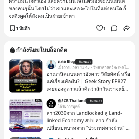
ความมั่นใจตัวเอง และความมั่นใจในตัวเองจะเป็นเสน่ห์
ของคนๆนั้น โดยไม่ว่าเขาและเธอจะไปในที่แห่งหนใด ก็
จะดึงดูดให้สังคมเป็นฝ่ายเข้าหา
1 บันทึก
1
กำลังนิยมในบล็อกดิต
ด.ดล Blog
ยืนยันแล้ว
เมื่อวาน เวลา 13:43 • วิทยาศาสตร์ & เทคโนโลยี
อาณานิคมบนดาวอังคาร วิสัยทัศน์ หรือ
แค่เรื่องเพ้อฝัน? | Geek Story EP827
เคยมองดูดาวแล้วคิดว่าสักวันเราจะย้าย
ไปอยู่บนดาวอังคารตามที่ Elon Musk
SCB Thailand
ยืนยันแล้ว
หรือ Jeff Bezos บอกไว้หรือเปล่า ภาพ
ได้รับการบูสต์
ฝันที่มหาเศรษฐีซิลิคอนแวลลีย์วาดไว้ว่า
ลาว2030จาก Landlocked สู่ Land-
มนุษย์นับล้านจะไปสร้างอาณานิคม
linked Economy สปป.ลาว กำลัง
ใหม่ ล้อมรอบด้วยเทคโนโลยีสุดล้ำ อาจ
เปลี่ยนบทบาทจาก “ประเทศทางผ่าน” สู่
จะฟังดูน่าตื่นเต้น แต่ความจริงที่ถูกซ่อน
“ศูนย์กลางเศรษฐกิจและโลจิสติกส์”