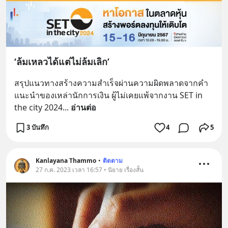
‘ล้มเหลวได้แต่ไม่ล้มเลิก’
สรุปแนวทางสร้างความสำเร็จผ่านความผิดพลาดจากคำ
แนะนำของเหล่านักการเงิน ผู้ไม่เคยแพ้จากงาน SET in 
the city 2024
... 
อ่านต่อ
3 บันทึก
4
5
Kanlayana Thammo
•
ติดตาม
27 ก.ค. 2023 เวลา 16:57 • นิยาย เรื่องสั้น