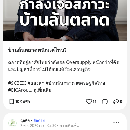
บ้านล้นตลาดหนักแค่ไหน?
ตลาดที่อยู่อาศัยไทยกำลังเจอ Oversupply หนักกว่าที่คิด 
และปัญหานี้อาจไม่ได้จบแค่เรื่องเศรษฐกิจ 
#SCBEIC #อสังหา #บ้านล้นตลาด #เศรษฐกิจไทย 
#EICArou
... 
ดูเพิ่มเติม
10 บันทึก
11
8
ฉุดคิด
•
ติดตาม
2 พ.ย. 2020 เวลา 05:30 • ความคิดเห็น