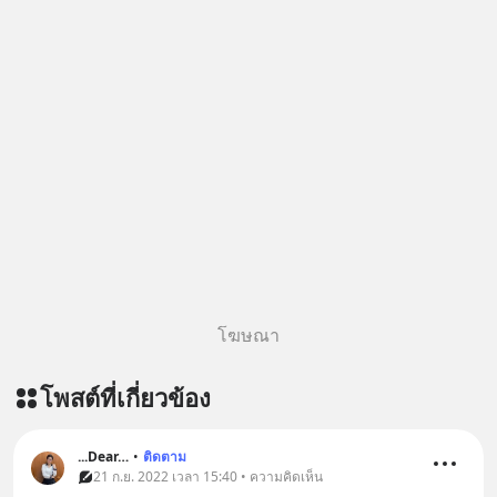
https://tinyurl.com/mvnxk4wy 🎧
ฟังผ่าน Youtube :
https://youtu.be/KQ3bzHfpTKc The
original article appeared here
https://www.tharadhol.com/geek-
story-ep829-markov-chain-story/
ติดตามสาระดี ๆ อัพเดททุกวันผ่าน Line
OA ด.ดล Blog คลิกเลย -->
https://lin.ee/aMEkyNA
========================= 📣
สนับสนุนโดย 📣
=========================
โฆษณา
เครียด หลับยาก ผมอยากแนะนำ
ผลิตภัณฑ์เสริมอาหาร Diip CBD ช่วย
โพสต์ที่เกี่ยวข้อง
บรรเทาความเครียด ลดความวิตกกังวล
เพิ่มการผ่อนคลาย ซึ่งช่วยให้การนอน
หลับมีประสิทธิภาพมากยิ่งขึ้น 📍 สนใจ
...Dear…
•
ติดตาม
สั่งซื้อสินค้า Diip CBD 💬 LINE :
21 ก.ย. 2022 เวลา 15:40 • ความคิดเห็น