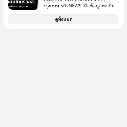
เหมือนกัน? เชื่อหรือไม่ว่า สิ่งเปลี่ยนโลก
กรุงเทพธุรกิจNEWS เมื่อข้อมูลทะเบียน
ทั้งหมดนี้ ล้วนมีจุดเริ่มต้นมาจาก “การ
รถ จากกรมการขนส่งทางบกหลุดไปอยู่
ทะเลาะกัน” ของนักคณิตศาสตร์ชาว
ในมือมิจฉาชีพ และถูกขายในตลาดมืด
ดูทั้งหมด
รัสเซียสองคนเมื่อกว่าร้อยปีก่อน! จาก
ด้วยราคา 350 บาท รัฐบาลทำยังไงต่อ?
สมการที่เคยถูกมองว่าไร้สาระและไม่มี
ประโยชน์ สู่รากฐานของเทคโนโลยี
ระดับล้านล้านดอลลาร์ จุดกำเนิดของ
สมการนี้เกิดขึ้นได้อย่างไร และมันเข้า
มาพลิกโฉมหน้าประวัติศาสตร์
มนุษยชาติจนถึงยุค AI ได้อย่างไร EP นี้
เราจะมาเจาะลึกเบื้องหลังความลับนี้ไป
พร้อมกันครับ เลือกฟังกันได้เลยนะครับ
อย่าลืมกด Follow ติดตาม PodCast
ช่อง Geek Forever’s Podcast ของผม
กันด้วยนะครับ 🎧 ฟังผ่าน Spotify :
https://tinyurl.com/mr32c4h3 🎧
ฟังผ่าน Apple Podcast :
https://apple.co/2lEqPPg 🎧 ฟังผ่าน
Podbean :