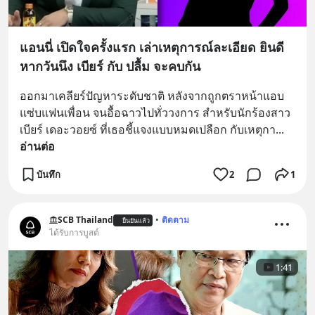
แอนนี่ เปิดใจครั้งแรก เล่าเหตุการณ์ละเอียด ยินดี
หากวันนึง เบียร์ กับ ปลื้ม จะคบกัน
ออกมาเคลียร์ปัญหาระดับชาติ หลังจากถูกตราหน้าแอบ
แซ่บแฟนเพื่อน จนอื้อฉาวไปทั่ววงการ สำหรับนักร้องสาว 
เบียร์ เดอะวอยซ์ ที่เธอชี้แจงแบบหมดเปลือก กับเหตุกา
... 
อ่านต่อ
บันทึก
2
1
SCB Thailand
•
ติดตาม
ยืนยันแล้ว
ได้รับการบูสต์
1:41