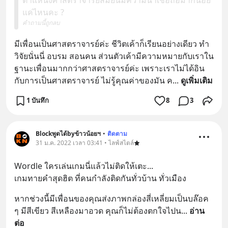
แค่ไหนคะ ?
คำถามนี้ถูกลบ
มีเพื่อนเป็นศาสตราจารย์ค่ะ ชีวิตเค้าก็เรียนอย่างเดียว ทำ
วิจัยนั่นนี่ อบรม สอนคน ส่วนตัวเค้ามีความหมายกับเราใน
ฐานะเพื่อนมากกว่าศาสตราจารย์ค่ะ เพราะเราไม่ได้อิน
กับการเป็นศาสตราจารย์ ไม่รู้คุณค่าของมัน ค
... 
ดูเพิ่มเติม
1 บันทึก
8
3
Blockพูดได้byข้าวน้อยฯ
•
ติดตาม
31 ม.ค. 2022 เวลา 03:41 • ไลฟ์สไตล์
Wordle ใครเล่นเกมนี่แล้วไม่ติดให้เตะ... 
เกมทายคำสุดฮิต ที่คนกำลังติดกันทั่วบ้าน ทั่วเมือง
หากช่วงนี้มีเพื่อนของคุณส่งภาพกล่องสี่เหลี่ยมเป็นบล๊อค 
ๆ มีสีเขียว สีเหลืองมาอวด คุณก็ไม่ต้องตกใจไปน
... 
อ่าน
ต่อ