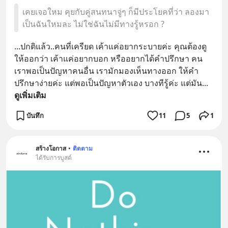
@diipgeek 🔗 หรือกดลิงก์
เคยเจอใหม คุยกับคู่สนทนาจู่ๆ ก็มีประโยคที่ว่า ลองมา
https://lin.ee/U91Fzyz
เป็นฉันใหมละ ไม่ใช่ฉันไม่มีทางรู้หรอก ?
...ปกติแล้ว..คนที่เครียด เค้าแค่อยากระบายค่ะ คุณต้องดู
ให้ออกว่า เค้าแค่อยากบอก หรืออยากได้คำปรึกษา คน
เราพอเป็นปัญหาคนอื่น เรามักมองเห็นทางออก ให้คำ
ปรึกษาง่ายค่ะ แต่พอเป็นปัญหาตัวเอง บางทีรู้ค่ะ แต่มัน
... 
ดูเพิ่มเติม
บันทึก
11
5
1
สร้างโอกาส
•
ติดตาม
ได้รับการบูสต์