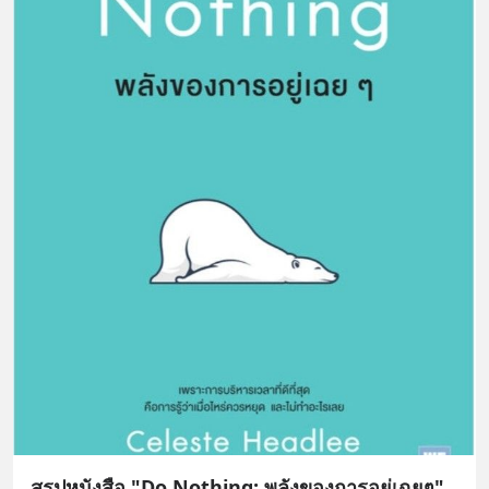
สรุปหนังสือ "Do Nothing: พลังของการอยู่เฉยๆ"