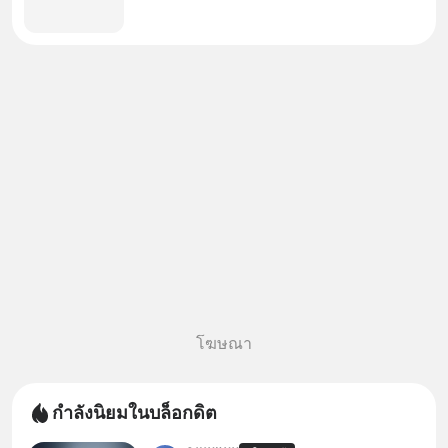
โฆษณา
กำลังนิยมในบล็อกดิต