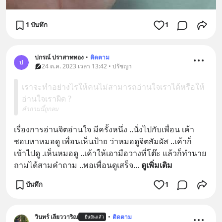
1 บันทึก
1
ปกรณ์ ปราสาททอง
•
ติดตาม
ป
24 ต.ค. 2023 เวลา 13:42 • ปรัชญา
เราจะทำอย่างไรให้คนไม่สามารถอ่านใจเราได้หรือให้
อ่านใจเราผิด ?
คำถามนี้ถูกลบ
เรื่องการอ่านจิตอ่านใจ มีครั้งหนึ่ง ..นั่งไปกับเพื่อน เค้า
ชอบหาหมอดู เพื่อนเห็นป้าย ว่าหมอดูจิตสัมผัส ..เค้าก็
เข้าไปดู .เห็นหมอดู ..เค้าให้เอามือวางที่โต๊ะ แล้วก็ทำนาย 
ถามได้สามคำถาม ..พอเพื่อนดูเสร็จ
... 
ดูเพิ่มเติม
บันทึก
1
วินทร์ เลียววาริณ
•
ติดตาม
ยืนยันแล้ว