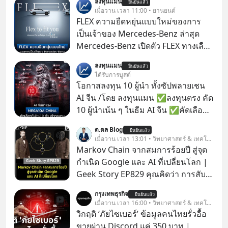
ลงทุนแมน
ยืนยันแล้ว
เมื่อวาน เวลา 11:00 • ยานยนต์
FLEX ความยืดหยุ่นแบบใหม่ของการ
เป็นเจ้าของ Mercedes-Benz ล่าสุด
Mercedes-Benz เปิดตัว FLEX ทางเลือก
เป็นเจ้าของรถที่ยืดหยุ่น บนแนวคิด
ลงทุนแมน
ยืนยันแล้ว
“Flex to Fit You ยืดได้ตามสไตล์คุณ
ได้รับการบูสต์
ด้วย StarChoice” ตอบโจทย์ Lifestyle
โอกาสลงทุน 10 ผู้นำ ทั้งซัปพลายเชน
การเป็นเจ้าของรถที่ออกแบบการเงินได้
AI จีน /โดย ลงทุนแมน ✅ลงทุนตรง คัด
เอง ครบสัญญาจะผ่อนต่อ คืนรถ หรือ
10 ผู้นำเน้น ๆ ในธีม AI จีน ✅คัดเลือก
ซื้อขาดก็ได้ เช่น
หุ้นใหม่ 9 ตัว เข้ากองทุน ✅ร่วมเป็น
ด.ดล Blog
ยืนยันแล้ว
เจ้าของผู้นำ AI จีน ตั้งแต่โรงงานผลิตชิป
เมื่อวาน เวลา 13:01 • วิทยาศาสตร์ & เทคโนโลยี
หน่วยความจำ โมเดล AI ยันหุ่นยนต์
Markov Chain จากสมการร้อยปี สู่จุด
✅ได้การรับยกเว้นภาษี Capital Gain
กำเนิด Google และ AI ที่เปลี่ยนโลก |
ตามกฎหมายภาษีของประเทศไทย
Geek Story EP829 คุณคิดว่า การสับ
ไพ่ในคาสิโน ปริมาณยูเรเนียมในระเบิด
กรุงเทพธุรกิจ
ยืนยันแล้ว
นิวเคลียร์ อัลกอริทึมของ Google ที่ใช้
เมื่อวาน เวลา 16:00 • วิทยาศาสตร์ & เทคโนโลยี
โค่นล้มแชมป์เก่าอย่าง Yahoo และ
วิกฤติ ‘ภัยไซเบอร์’ ข้อมูลคนไทยรั่วอื้อ
ความฉลาดของ AI ในปัจจุบัน มีอะไรที่
ขายผ่าน Discord แค่ 350 บาท |