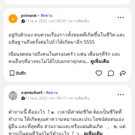
pinnarat
•
ติดตาม
p
11 เม.ย. 2022 เวลา 06:55 • ความคิดเห็น
อยู่กับตัวเอง ทบทวนเรื่องราวทั้งหมดที่เกิดขึ้นในชีวิต และ
อธิษฐานถึงครั้งต่อไปถ้าได้เกิดมาอีก 5555
เขียนจดหมายถึงคนในครอบครัว แฟน เพื่อนๆที่รัก และ
คนอื่นๆที่อาจจะไม่ได้ไปบอกลาทุกคน
... 
ดูเพิ่มเติม
บันทึก
ส.สุขชมจันทร์
•
ติดตาม
11 เม.ย. 2022 เวลา 06:17 • ความคิดเห็น
คำถามนี้ คืออะไร  ? ๑.  เวลามีค่าต่อชีวิต ต้องเป็นชีวิตที่
ทำงาน ให้เกิดคุณค่าความหมายและประโยชน์ต่อตนเอง 
ผู้อื่น และที่สุดคือ ส่วนรวมและหรือแผ่นดินเกิด    ,    ๒. แต่
หากเป็นคนที่วันๆไม่รู้ทำอะไร  ?  ว
... 
ดูเพิ่มเติม