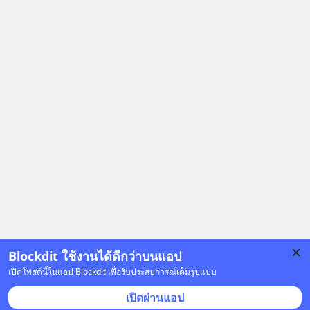
ใน MM EP. นี้ เราจะมาร่วมถอดรหัส
และปรับวิธีคิดกันว่า Greenlight (ไฟ
เขียว) จะสร้างมันขึ้นมาล่วงหน้าด้วย
วินัยและความพร้อมได้อย่างไร?
Yellowlight (ไฟเหลือง) จะรับมือกับ
สัญญาณเตือน และชะลอตัวอย่างมีสติ
อย่างไร? Redlight (ไฟแดง) จะเปลี่ยน
อุปสรรคและความผิดพลาดให้กลายเป็น
บทเรียนที่ส่งเราไปได้ไกลกว่าเดิมได้
อย่างไร? หากคุณกำลังรู้สึกว่าชีวิตเจอ
แต่ทางตัน ลองเปิดใจฟัง EP. นี้ แล้วคุณ
จะพบว่า อุปสรรคตรงหน้าอาจเป็นเพียง
ทางเลี้ยวที่พาคุณไปเจอชีวิตที่ดีกว่าเดิม
#Greenlights
#MatthewMcConaughey #พัฒนาตัว
เอง #MissionToTheMoon
Blockdit ใช้งานได้ดีกว่าบนแอป
#missiontothemoonpodcast
เปิดโพสต์นี้ในแอป Blockdit เพื่อรับประสบการณ์เต็มรูปแบบ
โฆษณา
เปิดผ่านแอป