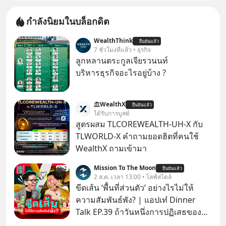
กำลังนิยมในบล็อกดิต
WealthThink
ยืนยันแล้ว
7 ชั่วโมงที่แล้ว • ธุรกิจ
ลูกหลานตระกูลเจียรวนนท์
บริหารธุรกิจอะไรอยู่บ้าง ?
WealthX
ยืนยันแล้ว
ได้รับการบูสต์
สูตรผสม TLCOREWEALTH-UH-X กับ
TLWORLD-X คำถามยอดฮิตที่คนใช้
WealthX ถามเข้ามา
Mission To The Moon
ยืนยันแล้ว
2 ส.ค. เวลา 13:00 • ไลฟ์สไตล์
ขีดเส้น ‘พื้นที่ส่วนตัว’ อย่างไรไม่ให้
ความสัมพันธ์พัง? | แอปเท๋ Dinner
Talk EP.39 ถ้าวันหนึ่งการปฏิเสธของ
เราทำให้อีกฝ่ายรู้สึกเจ็บปวด คิดว่าเรา