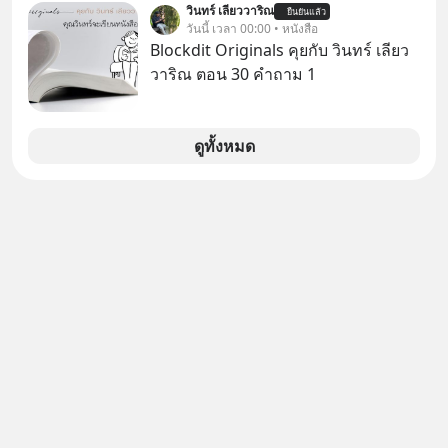
วินทร์ เลียววาริณ
ยืนยันแล้ว
ตั้งกำแพงใส่และมองว่าเราเห็นแก่ตัวทั้ง
วันนี้ เวลา 00:00 • หนังสือ
ที่เราเองก็ไม่เคยปฏิเสธใครอย่างนี้มา
Blockdit Originals คุยกับ วินทร์ เลียว
ก่อน แต่พอตั้งใจจะ ‘สร้างขอบเขต’ เพื่อ
วาริณ ตอน 30 คำถาม 1
ตัวเองดูสักครั้ง กลับทำให้เกิดรอยร้าว
ในความสัมพันธ์เสียอย่างนั้น โดยราย
การแอปเท๋ Dinner Talk ในวันนี้โฮสต์
ดูทั้งหมด
ทั้ง 2 ท่าน แทป-รวิศ หาญอุตสาหะ และ
เอ๋ นิ้วกลม-สราวุธ เฮ้งสวัสดิ์ จะพาทุก
คนไปสำรวจวิธีสร้างขอบเขตเพื่อรักษา
ใจของตัวเองและรักษาความสัมพันธ์
ของคนรอบข้างไปพร้อมกัน
#boundary #selfdevelopment #แอป
เท๋dinnertalk
#missiontothemoonpodcast