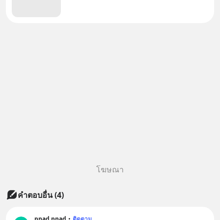
โฆษณา
คำตอบอื่น
(
4
)
pnad pnad
•
ติดตาม