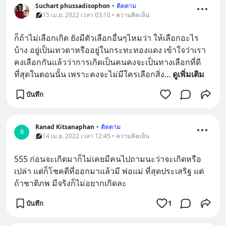
Suchart phussadisophon
•
ติดตาม
15 เม.ย. 2022 เวลา 03:10 • ความคิดเห็น
ก็ถ้าไม่เลือกเกิด ยังมีตัวเลือกอื่นๆไหมว่า ให้เลือกอะไร
บ้าง อยู่เป็นเทวดาหรืออยู่ในกระทะทองแดง เข้าใจว่าเรา
คงเลือกกันแล้วว่าการเกิดเป็นคนคงจะเป็นทางเลือกที่ดี
ที่สุดในตอนนั้น เพราะคงจะไม่มีใครเลือกสิ่ง
... 
ดูเพิ่มเติม
บันทึก
Ranad Kitsanaphan
•
ติดตาม
R
14 เม.ย. 2022 เวลา 12:45 • ความคิดเห็น
555 ก่อนจะเกิดมาก็ไม่เคยมีคนไปถามนะว่าจะเกิดหรือ
เปล่า แต่ก็โชคดีที่ออกมาแล้วมี พ่อแม่ ที่สุดประเสริฐ แต่
ถ้าชาติภพ มีจริงก็ไม่อยากเกิดละ
บันทึก
1