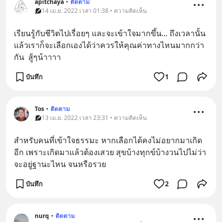
apitchaya
•
ติดตาม
14 เม.ย. 2022 เวลา 01:38 • ความคิดเห็น
เรียนรู้กับชีวิตไปเรื่อยๆ​ และจะเข้าใจมากขึ้น... ถึงเวลานั้น
แล้วเราก็จะเลือกเองได้ว่าควรให้คุณค่าทางไหนมากกว่า
กัน  สู้ๆน้าาาา
บันทึก
1
Tos
•
ติดตาม
13 เม.ย. 2022 เวลา 23:31 • ความคิดเห็น
สำหรับคนที่เข้าใจธรรมะ หากเลือกได้คงไม่อยากมาเกิด
อีก เพราะเกิดมาแล้วต้องเสวย สุขบ้างทุกข์บ้างวนไปไม่ว่า
จะอยู่ฐานะไหน จนหรือรวย
บันทึก
2
nurq
•
ติดตาม