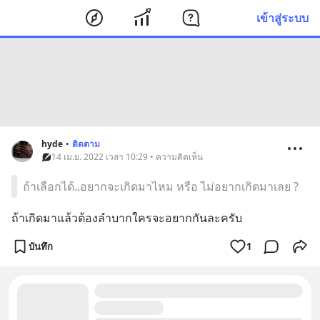
เข้าสู่ระบบ
hyde
•
ติดตาม
14 เม.ย. 2022 เวลา 10:29 • ความคิดเห็น
ถ้าเลือกได้..อยากจะเกิดมาไหม หรือ ไม่อยากเกิดมาเลย ?
ถ้าเกิดมาแล้วต้องลำบากใครจะอยากกันละครับ
บันทึก
1