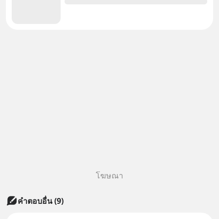
โฆษณา
คำตอบอื่น
(
9
)