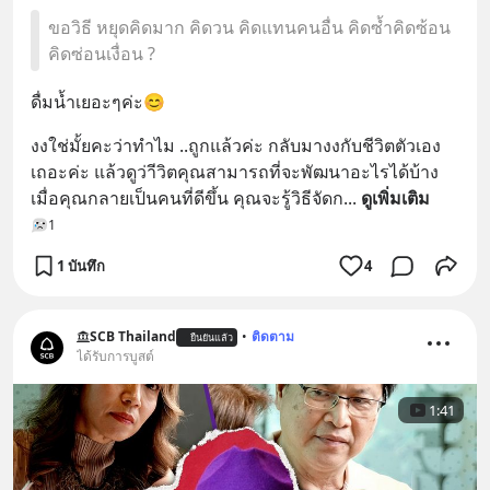
ขอวิธี หยุดคิดมาก คิดวน คิดแทนคนอื่น คิดซ้ำคิดซ้อน
คิดซ่อนเงื่อน ?
ดื่มน้ำเยอะๆค่ะ😊
งงใช่มั้ยคะว่าทำไม ..ถูกแล้วค่ะ กลับมางงกับชีวิตตัวเอง
เถอะค่ะ แล้วดูว่าีวิตคุณสามารถที่จะพัฒนาอะไรได้บ้าง 
เมื่อคุณกลายเป็นคนที่ดีขึ้น คุณจะรู้วิธีจัดก
... 
ดูเพิ่มเติม
1
1 บันทึก
4
SCB Thailand
•
ติดตาม
ยืนยันแล้ว
ได้รับการบูสต์
1:41