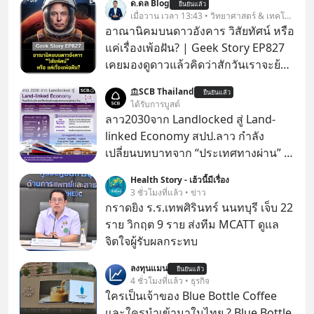
ด.ดล Blog
ยืนยันแล้ว
เมื่อวาน เวลา 13:43 • วิทยาศาสตร์ & เทคโนโลยี
อาณานิคมบนดาวอังคาร วิสัยทัศน์ หรือ
แค่เรื่องเพ้อฝัน? | Geek Story EP827
เคยมองดูดาวแล้วคิดว่าสักวันเราจะย้าย
ไปอยู่บนดาวอังคารตามที่ Elon Musk
SCB Thailand
ยืนยันแล้ว
หรือ Jeff Bezos บอกไว้หรือเปล่า ภาพ
ได้รับการบูสต์
ฝันที่มหาเศรษฐีซิลิคอนแวลลีย์วาดไว้ว่า
ลาว2030จาก Landlocked สู่ Land-
มนุษย์นับล้านจะไปสร้างอาณานิคม
linked Economy สปป.ลาว กำลัง
ใหม่ ล้อมรอบด้วยเทคโนโลยีสุดล้ำ อาจ
เปลี่ยนบทบาทจาก “ประเทศทางผ่าน” สู่
จะฟังดูน่าตื่นเต้น แต่ความจริงที่ถูกซ่อน
“ศูนย์กลางเศรษฐกิจและโลจิสติกส์”
Health Story - เฮ้วนี้มีเรื่อง
ไว้ใต้พรมคือ ดาวอังคารเป็นเพียงนรกที่
ของอนุภูมิภาคลุ่มแม่น้ำโขง
3 ชั่วโมงที่แล้ว • ข่าว
เต็มไปด้วยรังสีมรณะและฝุ่นพิษ แล้ว
กราดยิง ร.ร.เทพศิรินทร์ นนทบุรี เจ็บ 22
ทำไมบรรดาผู้นำเทคโนโลยีถึงยัง
ราย วิกฤต 9 ราย ส่งทีม MCATT ดูแล
พยายามหลอกขายฝันลมๆ แล้งๆ นี้ให้
จิตใจผู้รับผลกระทบ
กับคนทั้งโลก พวกเขากำลังซ่อนความ
ลับอะไรไว้เบื้องหลังโปรเจกต์อวกาศที่
ลงทุนแมน
ยืนยันแล้ว
4 ชั่วโมงที่แล้ว • ธุรกิจ
ผลาญทรัพยากรมหาศาล วันนี้เราจะมา
ใครเป็นเจ้าของ Blue Bottle Coffee
กะเทาะเปลือกความลวงโลกนี้กัน ใครที่
และใครนำเข้ามาในไทย ? Blue Bottle