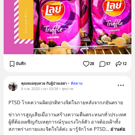
บันทึก
28
57
12
คุณหมอหุนหวย กับผู้ป่วยเฮฮา
•
ติดตาม
9 ก.พ. 2020 เวลา 03:36 • สุขภาพ
PTSD โรคความผิดปกติทางจิตใจภายหลังจากภยันตราย
ข่าวการสูญเสียเมื่อวานสร้างความตื่นตระหนกทั่วประเทศ 
ผู้ที่ต้องเผชิญกับเหตุการณ์รุนแรงใกล้ตัว อาจต้องเฝ้าทั้ง
สภาพร่างกายและจิตใจได้ค่ะ มารู้จักโรค PTSD
... 
อ่านต่อ