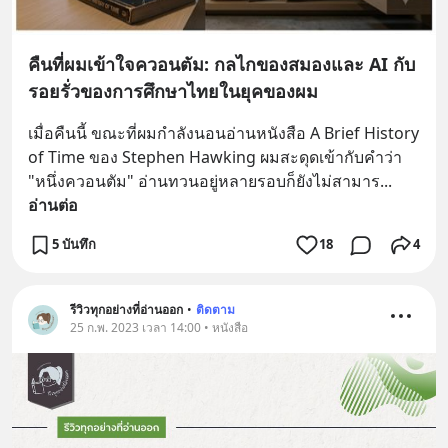
คืนที่ผมเข้าใจควอนตัม: กลไกของสมองและ AI กับ
รอยรั่วของการศึกษาไทยในยุคของผม
เมื่อคืนนี้ ขณะที่ผมกำลังนอนอ่านหนังสือ A Brief History 
of Time ของ Stephen Hawking ผมสะดุดเข้ากับคำว่า 
"หนึ่งควอนตัม" อ่านทวนอยู่หลายรอบก็ยังไม่สามาร
... 
อ่านต่อ
5 บันทึก
18
4
รีวิวทุกอย่างที่อ่านออก
•
ติดตาม
25 ก.พ. 2023 เวลา 14:00 • หนังสือ