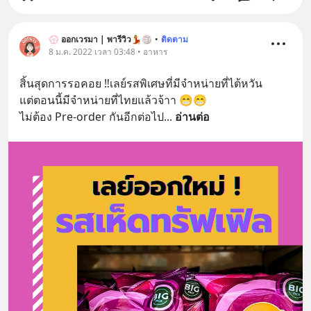
💮 ออกเวรมา | พารีวิว💃🏐
•
ติดตาม
8 ม.ค. 2022 เวลา 03:48 • อาหาร
สิ้นสุดการรอคอย ‼️เลย์รสพิเศษที่มีจำหน่ายที่ไต้หวัน
แต่ตอนนี้มีจำหน่ายที่ไทยแล้วจ้าา 😁😁 
ไม่ต้อง Pre-order กันอีกต่อไป
... 
อ่านต่อ