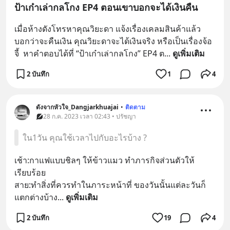
ป้าเก๋าเล่ากลโกง EP4 ตอนเขาบอกจะได้เงินคืน
เมื่อห้างดังโทรหาคุณวิยะดา แจ้งเรื่องเคลมสินค้าแล้ว
บอกว่าจะคืนเงิน คุณวิยะดาจะได้เงินจริง หรือเป็นเรื่องจ้อ
จี้  หาคำตอบได้ที่ “ป้าเก๋าเล่ากลโกง” EP4 ต
... 
ดูเพิ่มเติม
2 บันทึก
1
4
ดังจากหัวใจ_Dangjarkhuajai
•
ติดตาม
28 ก.ค. 2023 เวลา 02:43 • ปรัชญา
ใน1วัน คุณใช้เวลาไปกับอะไรบ้าง ?
เช้า:กาแฟแบบชิลๆ ให้ข้าวแมว ทำภารกิจส่วนตัวให้
เรียบร้อย
สาย:ทำสิ่งที่ควรทำในภาระหน้าที่ ของวันนั้นแต่ละวันก็
แตกต่างบ้าง
... 
ดูเพิ่มเติม
2 บันทึก
19
4