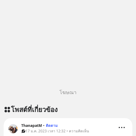
สนับสนุนโดย 📣
=========================
เครียด หลับยาก ผมอยากแนะนำ
ผลิตภัณฑ์เสริมอาหาร Diip CBD ช่วย
บรรเทาความเครียด ลดความวิตกกังวล
เพิ่มการผ่อนคลาย ซึ่งช่วยให้การนอน
หลับมีประสิทธิภาพมากยิ่งขึ้น 📍 สนใจ
สั่งซื้อสินค้า Diip CBD 💬 LINE :
@diipgeek 🔗 หรือกดลิงก์
https://lin.ee/U91Fzyz
โฆษณา
โพสต์ที่เกี่ยวข้อง
ThanapatM
•
ติดตาม
17 ม.ค. 2023 เวลา 12:32 • ความคิดเห็น