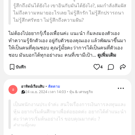
รู้สึกถึงมันได้ยังไง เขาอินกับมันได้ยังไง?, ผมกำลังสัมผัส
ไม่ถึงความหมายอะไรเลย ไม่รู้สึกรัก ไม่รู้สึกปรารถนา
ไม่รู้สึกศรัทธา ไม่รู้สึกถึงความฝัน?
ไม่ต้องไปอยากรุ้เรื่องเพื่อนค่ะ แนะนำ ก้มลงมองตัวเอง 
ทำความรู้จักตัวเอง อยู่กับตัวของคุณเอง แล้วพัฒนาขึ้นมา
ให้เป็นคนที่คุณชอบ คุณรู้มั้ยคะว่าการได้เป็นคนที่ตัวเอง
ชอบ มันบอกได้ทุกอย่างนะ คนที่เขามีเป้า
... 
ดูเพิ่มเติม
บันทึก
4
อาทิตย์เรือนสิบ
•
ติดตาม
อ
24 เม.ย. 2024 เวลา 14:03 • หุ้น & เศรษฐกิจ
เป็นพนักงานประจำค่ะ สนใจเรื่องการเงินการลงทุนและ
หุ้น อยากเริ่มต้นศึกษาเพื่อต่อยอดค่ะ อยากได้คำแนะนำ
ค่ะว่าควรเริ่มต้นอย่างไร ขอบคุณมากค่ะ ?
คำถามนี้ถูกลบ