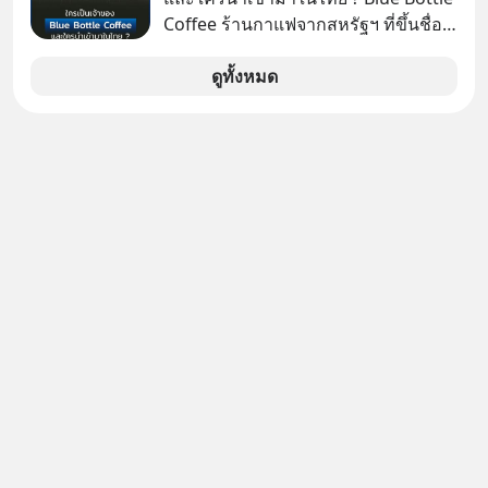
คิดว่าอนาคตของมนุษยชาติอยู่บนดาว
Coffee ร้านกาแฟจากสหรัฐฯ ที่ขึ้นชื่อ
ดวงอื่น เลือกฟังกันได้เลยนะครับ อย่า
เรื่องความพิถีพิถัน กำลังจะเปิดสาขา
ลืมกด Follow ติดตาม PodCast ช่อง
แรกในประเทศไทย ที่ Central Park
ดูทั้งหมด
Geek Forever’s Podcast ของผมกัน
ด้วยนะครับ 🎧 ฟังผ่าน Spotify :
https://tinyurl.com/3yma5h3e 🎧
ฟังผ่าน Apple Podcast :
https://apple.co/2lEqPPg 🎧 ฟังผ่าน
Podbean :
https://tinyurl.com/4kurcs6x 🎧 ฟัง
ผ่าน Youtube :
https://youtu.be/W2U60tbaMqM
The original article appeared here
https://www.tharadhol.com/geek-
story-ep827-is-a-colony-on-mars-
real/ ติดตามสาระดี ๆ อัพเดททุกวันผ่าน
Line OA ด.ดล Blog คลิกเลย -->
https://lin.ee/aMEkyNA
========================= 📣