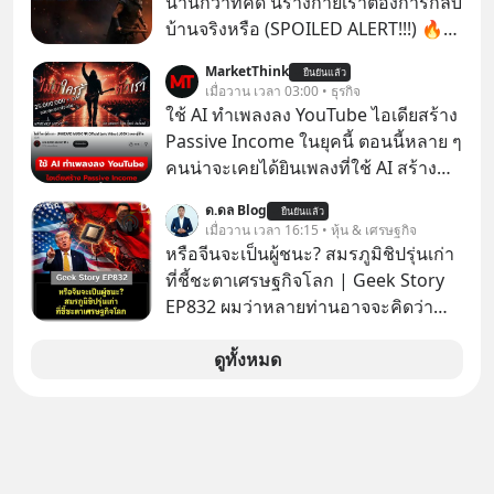
นานกว่าที่คิด นี่ร่างกายเราต้องการกลับ
บ้านจริงหรือ (SPOILED ALERT!!!) 🔥
264.1
MarketThink
ยืนยันแล้ว
เมื่อวาน เวลา 03:00 • ธุรกิจ
ใช้ AI ทำเพลงลง YouTube ไอเดียสร้าง
Passive Income ในยุคนี้ ตอนนี้หลาย ๆ
คนน่าจะเคยได้ยินเพลงที่ใช้ AI สร้าง
ผ่านหูกันมาบ้าง เช่น เพลง “ไม่มีใคร
ด.ดล Blog
ยืนยันแล้ว
รู้ตัวเรา” จากช่องชื่อว่า UNHEARD
เมื่อวาน เวลา 16:15 • หุ้น & เศรษฐกิจ
MUSIC ที่ตอนนี้มียอดรับชมกว่า 26
หรือจีนจะเป็นผู้ชนะ? สมรภูมิชิปรุ่นเก่า
ล้านครั้งแล้ว
ที่ชี้ชะตาเศรษฐกิจโลก | Geek Story
EP832 ผมว่าหลายท่านอาจจะคิดว่า
สงครามชิปมีแค่เรื่อง AI ล้ำๆ ใช่ไหม?
คิดใหม่ได้เลยครับ! ในขณะที่โลกโฟกัส
ดูทั้งหมด
ชิป 3 นาโนเมตร แต่จีนกำลังเดินเกมที่
น่ากลัวกว่า โดยการเข้ายึดครองตลาด
‘Legacy Chips’ หรือชิปรุ่นเก่า ฟังดูไร้
ค่า แต่มันคือหัวใจที่ซ่อนอยู่ในรถยนต์
EV, อุปกรณ์การแพทย์ ไปจนถึง