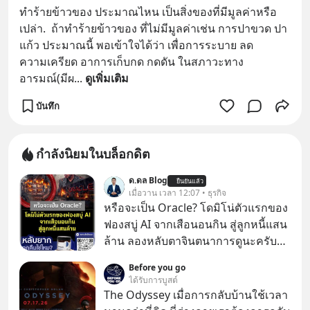
ทำร้ายข้าวของ ประมาณไหน เป็นสิ่งของที่มีมูลค่าหรือ
เปล่า.  ถ้าทำร้ายข้าวของ ที่ไม่มีมูลค่าเช่น การปาขวด ปา
แก้ว ประมาณนี้ พอเข้าใจได้ว่า เพื่อการระบาย ลด
ความเครียด อาการเก็บกด กดดัน ในสภาวะทาง
อารมณ์(มีผ
... 
ดูเพิ่มเติม
บันทึก
กำลังนิยมในบล็อกดิต
ด.ดล Blog
ยืนยันแล้ว
เมื่อวาน เวลา 12:07 • ธุรกิจ
หรือจะเป็น Oracle? โดมิโน่ตัวแรกของ
ฟองสบู่ AI จากเสือนอนกิน สู่ลูกหนี้แสน
ล้าน ลองหลับตาจินตนาการดูนะครับว่า
ถ้าหากเราต้องทำงานกับบริษัทที่ขึ้นชื่อ
Before you go
ว่าเขี้ยวลากดินสุดๆ มันจะน่าปวดหัว
ได้รับการบูสต์
ขนาดไหน…
The Odyssey เมื่อการกลับบ้านใช้เวลา