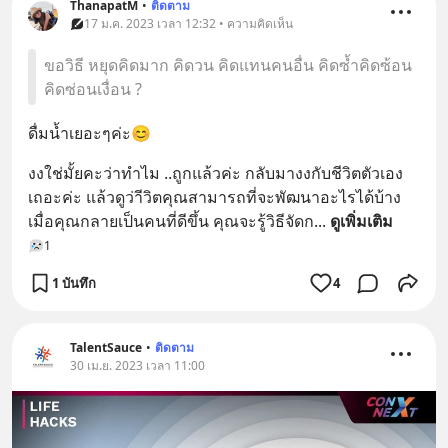
ThanapatM
•
ติดตาม
17 ม.ค. 2023 เวลา 12:32 • ความคิดเห็น
ขอวิธี หยุดคิดมาก คิดวน คิดแทนคนอื่น คิดซ้ำคิดซ้อน
คิดซ่อนเงื่อน ?
ดื่มน้ำเยอะๆค่ะ😊
งงใช่มั้ยคะว่าทำไม ..ถูกแล้วค่ะ กลับมางงกับชีวิตตัวเอง
เถอะค่ะ แล้วดูว่าีวิตคุณสามารถที่จะพัฒนาอะไรได้บ้าง 
เมื่อคุณกลายเป็นคนที่ดีขึ้น คุณจะรู้วิธีจัดก
... 
ดูเพิ่มเติม
1
1 บันทึก
4
TalentSauce
•
ติดตาม
30 เม.ย. 2023 เวลา 11:00