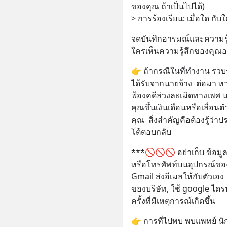
ของคุณ ถ้าเป็นไปได้)
> การร้องเรียน: เมื่อใด กั
จดบันทึกอารมณ์และความรู้สึ
ใครเห็นความรู้สึกของคุณอ
👉 ถ้ากรณีในที่ทำงาน รวบ
ได้รับจากนายจ้าง  ต่อมา 
ฟ้องคดีล่วงละเมิดทางเพศ 
คุณขึ้นเงินเดือนหรือเลื่อ
คุณ  สิ่งสำคัญคือต้องรู้ว่
โต้ตอบกลับ
***🚫🚫🚫 อย่าเก็บ ข้อมู
หรือโทรศัพท์บนอุปกรณ์ของ
Gmail ส่งอีเมลให้กับตัวเอ
ของบริษัท, ใช้ google ไดรฟ์
ครั้งที่มีเหตุการณ์เกิดขึ้น
👉 การที่ไปพบ พบแพทย์ นักจ