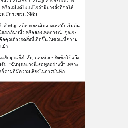
ทันทีที่คุณเชื่อว่าคุณถูกล่วงละเมิดทาง
หรือแม้แต่ไม่แน่ใจว่ามีบางสิ่งที่ก่อให้
ช่น มีการชวนให้ดื่ม
ิ่งสำคัญ  คดีล่วงละเมิดทางเพศมักเริ่มต้น
ณ์แยกกันหนึ่ง หรือสองเหตุการณ์  คุณจะ
ญคือคุณต้องจดสิ่งที่เกิดขึ้นในขณะที่ความ
่นยำ
หลักฐานที่สำคัญ และช่วยขจัดข้อโต้แย้ง
  "ฉันพูดอย่างนี้เธอพูดอย่างนี้" เพราะ
ไรก็ตามก็มีความเสี่ยงในการบันทึก