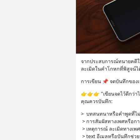
จากประสบการณ์ทนายคดีในต่
ละเมิดในคำโกหกที่พิสูจน์ได
การเขียน 📌 จดบันทึกของเ
👉👉👉 "เขียนจดไว้ดีกว่าไ
คุณควรบันทึก:
>  บทสนทนาหรือคำพูดที่ไ
 > การสัมผัสทางเพศหรือกา
 > เหตุการณ์ ละเมิดทางเพ
 > text อีเมลหรือบันทึกช่วยจำที่คุณได้รับ (วางเอกสารลงในบันทึก