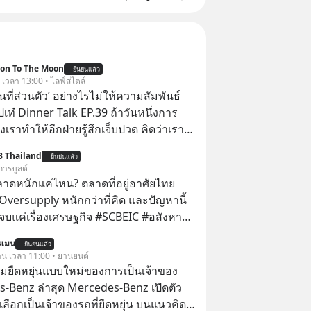
ion To The Moon
ยืนยันแล้ว
. เวลา 13:00 • ไลฟ์สไตล์
ื้นที่ส่วนตัว’ อย่างไรไม่ให้ความสัมพันธ์
ปเท๋ Dinner Talk EP.39 ถ้าวันหนึ่งการ
เราทำให้อีกฝ่ายรู้สึกเจ็บปวด คิดว่าเรา
ใส่และมองว่าเราเห็นแก่ตัวทั้งที่เราเองก็
B Thailand
ยืนยันแล้ว
เสธใครอย่างนี้มาก่อน แต่พอตั้งใจจะ
การบูสต์
ขต’ เพื่อตัวเองดูสักครั้ง กลับทำให้เกิด
ลาดหนักแค่ไหน? ตลาดที่อยู่อาศัยไทย
ามสัมพันธ์เสียอย่างนั้น โดยรายการ
Oversupply หนักกว่าที่คิด และปัญหานี้
nner Talk ในวันนี้โฮสต์ทั้ง 2 ท่าน แทป-
เรื่องเศรษฐกิจ #SCBEIC #อสังหา
ุตสาหะ และ เอ๋ นิ้วกลม-สราวุธ เฮ้ง
ตลาด #เศรษฐกิจไทย #EICAround
นแมน
ะพาทุกคนไปสำรวจวิธีสร้างขอบเขตเพื่อ
ยืนยันแล้ว
ี่ youtube ประกอบ
วาน เวลา 11:00 • ยานยนต์
องตัวเองและรักษาความสัมพันธ์ของคน
s/-
มยืดหยุ่นแบบใหม่ของการเป็นเจ้าของ
อมกัน #boundary
Jk?feature=share
-Benz ล่าสุด Mercedes-Benz เปิดตัว
elopment #แอปเท๋dinnertalk
อกเป็นเจ้าของรถที่ยืดหยุ่น บนแนวคิด