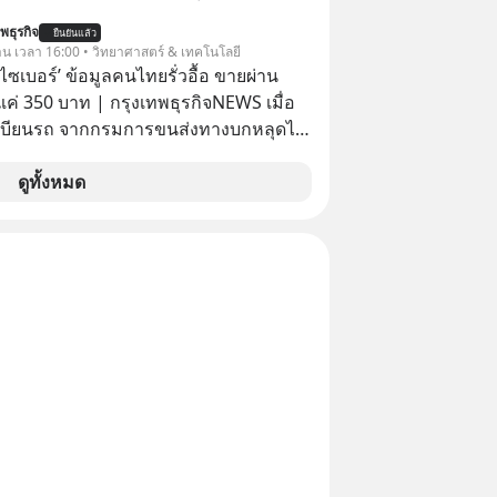
ntothemoonpodcast
Fit You ยืดได้ตามสไตล์คุณ ด้วย
พธุรกิจ
ยืนยันแล้ว
e” ตอบโจทย์ Lifestyle การเป็นเจ้าของ
วาน เวลา 16:00 • วิทยาศาสตร์ & เทคโนโลยี
แบบการเงินได้เอง ครบสัญญาจะผ่อนต่อ
ัยไซเบอร์’ ข้อมูลคนไทยรั่วอื้อ ขายผ่าน
อซื้อขาดก็ได้ เช่น
ค่ 350 บาท | กรุงเทพธุรกิจNEWS เมื่อ
เบียนรถ จากกรมการขนส่งทางบกหลุดไป
อมิจฉาชีพ และถูกขายในตลาดมืดด้วยราคา
รัฐบาลทำยังไงต่อ?
ดูทั้งหมด