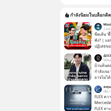
กำลังนิยมในบล็อกดิต
Miss
2 ส.ค
ขีดเส้น ‘พ
พัง? | แอ
ปฏิเสธของ
ตั้งกำแพง
SC
ไม่เคยปฏิ
ได้รับ
‘สร้างขอบเ
บ้านล้นต
รอยร้าวในคว
กำลังเจอ 
แอปเท๋ Di
อาจไม่ได้จบแค่
รวิศ หาญอ
#บ้านล้น
ลงทุ
สวัสดิ์ จ
#SCBThailand สามารถดูคลิปท
เมื่อ
รักษาใจข
ได้ที่ link : https://youtube.com/short
FLEX ควา
รอบข้างไปพร้
xU9gYcfV
Mercedes
#selfdev
FLEX ทางเลื