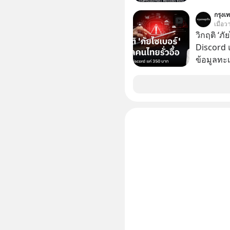
#missio
“Flex to 
กรุงเท
StarChoic
เมื่อ
รถที่ออก
วิกฤติ ‘ภ
คืนรถ หรื
Discord แ
ข้อมูลทะ
อยู่ในมื
350 บาท 