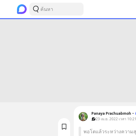
Panaya Prachuabmoh
•
23 เม.ย. 2022 เวลา 10:2
พอโตแล้วระหว่างความสุ