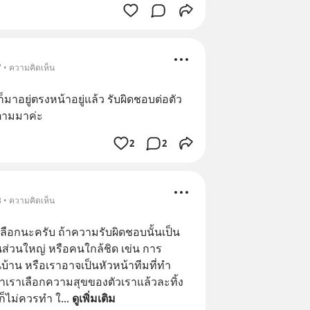
7 • ความคิดเห็น
็มาอยู่ตรงหน้าอยู่แล้ว รับผิดชอบต่อตัว
ะตามมาค่ะ
2
2
3 • ความคิดเห็น
ะเลือกนะครับ ถ้าความรับผิดชอบนั้นเป็น
ส่วนใหญ่ หรือคนใกล้ชิด เข่น การ
บ้าน หรือเราอาจเป็นหัวหน้าทีมที่ทำ
้าเราเลือกความสุขของตัวเราแล้วละทิ้ง
้ก็ไม่ควรทำ ใ
... 
ดูเพิ่มเติม