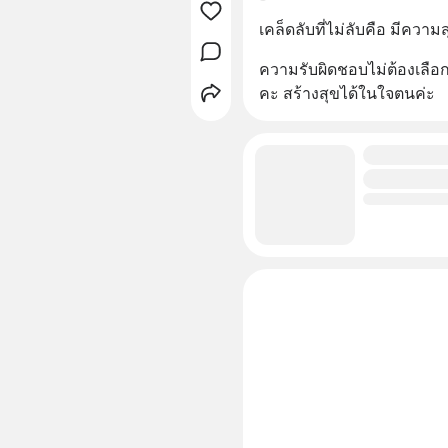
เคล็ดลับที่ไม่ลับคือ มีความ
ความรับผิดชอบไม่ต้องเลือ
คะ สร้างสุขได้ในใจตนค่ะ