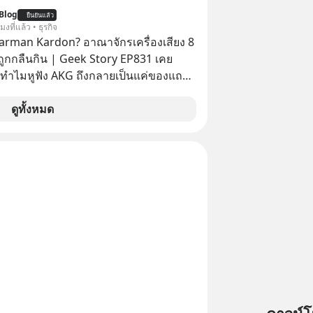
เรา” จากช่องชื่อว่า UNHEARD MUSIC ที่
Blog
ยืนยันแล้ว
อดรับชมกว่า 26 ล้านครั้งแล้ว
โมงที่แล้ว • ธุรกิจ
arman Kardon? อาณาจักรเครื่องเสียง 8
่ถูกกลืนกิน | Geek Story EP831 เคย
ทำไมหูฟัง AKG ถึงกลายเป็นแค่ของแถม
อถือ? หรือลำโพง JBL ถึงวางขายเกลื่อน
ล้ว ชื่อเหล่านี้คือ
ดูทั้งหมด
ะดับเทพที่นักเล่นเครื่องเสียงยุคก่อนยอม
ลักแสนเพื่อครอบครอง แต่เบื้องหลังความ
ีโศกนาฏกรรมของโลกธุรกิจซ่อนอยู่
ครื่องเสียงที่ยิ่งใหญ่ที่สุดบนโลก ถูก
ไปด้วยมูลค่า 8 พันล้านดอลลาร์โดย
ละสิ่งที่เจ็บปวดที่สุดคือ ยักษ์ใหญ่จาก
ไม่ได้ซื้อเพราะหลงใหลในเสียงเพลง แต่
เป็นทางลัดเอาเทคโนโลยีไปใส่ในหน้าปัด
ดของศิลปะแห่งเสียง
ไมถึงจบลงด้วยการเป็นแค่บรรทัดหนึ่งใน
งบริษัทอื่น เลือกฟังกันได้เลยนะ
าลืมกด Follow ติดตาม PodCast ช่อง