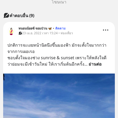
โฆษณา
คำตอบอื่น
(
9
)
หนอนน้อยซ์ จอมป่วน 🦋
•
ติดตาม
23 เม.ย. 2022 เวลา 15:24 • ท่องเที่ยว
ปกติการจะเงยหน้านิดนึงขึ้นมองฟ้า มักจะตั้งใจมากกว่า
จากการเผอเรอ
ชอบตั้งใจมองช่วง sunrise & sunset เพราะให้พลังใจดี 
ว่าย่อมจะมีเช้าวันใหม่ ให้เราเริ่มต้นอีกครั้ง
... 
อ่านต่อ