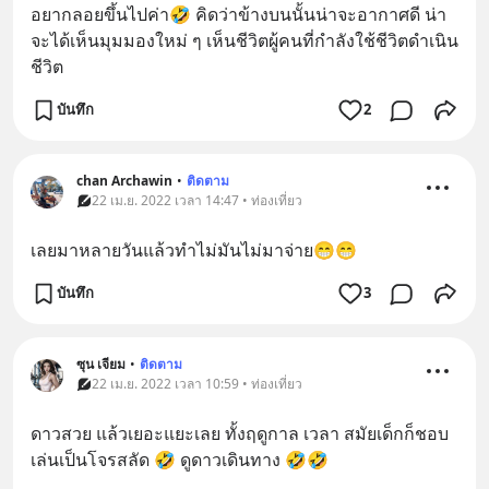
อยากลอยขึ้นไปค่า🤣 คิดว่าข้างบนนั้นน่าจะอากาศดี น่า
จะได้เห็นมุมมองใหม่ ๆ เห็นชีวิตผู้คนที่กำลังใช้ชีวิตดำเนิน
ชีวิต
บันทึก
2
chan Archawin
•
ติดตาม
22 เม.ย. 2022 เวลา 14:47 • ท่องเที่ยว
เลยมาหลายวันแล้วทำไม่มันไม่มาจ่าย😁😁
บันทึก
3
ซุน เจียม
•
ติดตาม
22 เม.ย. 2022 เวลา 10:59 • ท่องเที่ยว
ดาวสวย แล้วเยอะแยะเลย ทั้งฤดูกาล เวลา สมัยเด็กก็ชอบ
เล่นเป็นโจรสลัด 🤣 ดูดาวเดินทาง 🤣🤣