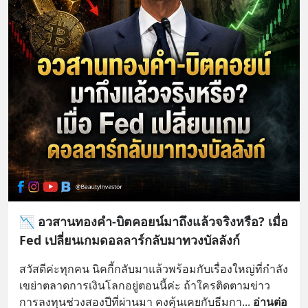
📉 อวสานทองคำ-บิตคอยน์มาถึงแล้วจริงหรือ? เมื่อ
Fed เปลี่ยนเกมดอลลาร์กลับมาทวงบัลลังก์
สวัสดีค่ะทุกคน นิคกี้กลับมาแล้วพร้อมกับเรื่องใหญ่ที่กำลัง
เขย่าตลาดการเงินโลกอยู่ตอนนี้ค่ะ ถ้าใครติดตามข่าว
การลงทุนช่วงสองปีที่ผ่านมา คงคุ้นเคยกับธีมกา
... 
อ่านต่อ