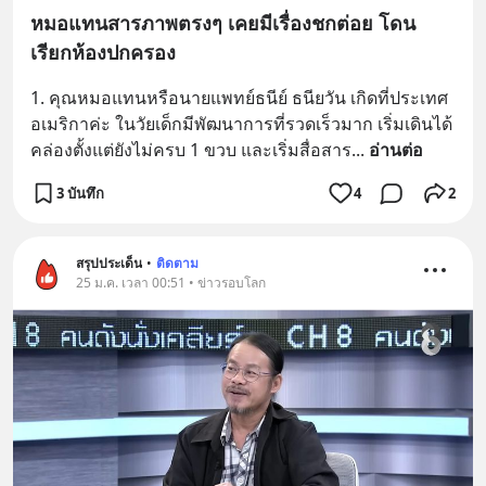
หมอแทนสารภาพตรงๆ เคยมีเรื่องชกต่อย โดน
เรียกห้องปกครอง
1. คุณหมอแทนหรือนายแพทย์ธนีย์ ธนียวัน เกิดที่ประเทศ
อเมริกาค่ะ ในวัยเด็กมีพัฒนาการที่รวดเร็วมาก เริ่มเดินได้
คล่องตั้งแต่ยังไม่ครบ 1 ขวบ และเริ่มสื่อสาร
... 
อ่านต่อ
3 บันทึก
4
2
สรุปประเด็น
•
ติดตาม
25 ม.ค. เวลา 00:51 • ข่าวรอบโลก