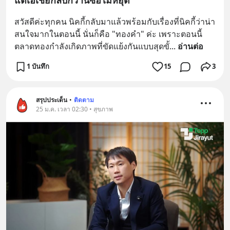
สวัสดีค่ะทุกคน นิคกี้กลับมาแล้วพร้อมกับเรื่องที่นิคกี้ว่าน่า
สนใจมากในตอนนี้ นั่นก็คือ "ทองคำ" ค่ะ เพราะตอนนี้
ตลาดทองกำลังเกิดภาพที่ขัดแย้งกันแบบสุดขั้
... 
อ่านต่อ
1 บันทึก
15
3
สรุปประเด็น
•
ติดตาม
25 ม.ค. เวลา 02:30 • สุขภาพ