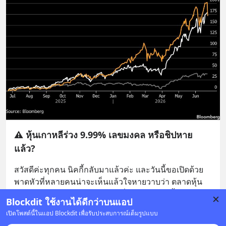
⚠️ หุ้นเกาหลีร่วง 9.99% เลขมงคล หรือชิปหาย
แล้ว?
สวัสดีค่ะทุกคน นิคกี้กลับมาแล้วค่ะ และวันนี้ขอเปิดด้วย
พาดหัวที่หลายคนน่าจะเห็นแล้วใจหายวาบว่า ตลาดหุ้น
เกาหลี (Kospi) ร่วงหนักจนต้องสั่งหยุดพักการซื้อข
... 
อ่าน
Blockdit ใช้งานได้ดีกว่าบนแอป
ต่อ
เปิดโพสต์นี้ในแอป Blockdit เพื่อรับประสบการณ์เต็มรูปแบบ
18 บันทึก
31
1
20