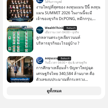
ได้รับการบูสต์
หรือสองคน แต่กลับพบผู้ป่วยและผู้เสีย
งานใหญ่ที่สุดของ ลงทุนแมน ปีนี้ ลงทุน
ชีวิตกระจุกตัวอยู่ในชุมชนเดียวกัน บ้าน
แมน SUMMIT 2026 ในงานนี้จะมี
หลังแล้วหลังเล่าต้องเผชิญกับโรคร้าย
เจ้าของธุรกิจ Dr.PONG, หมึกกรุบ,
จนชาวบ้านเริ่มตั้งคำถามว่า สิ่งที่พวก
Srichand, Jones’ Salad, LA GLACE,
WealthThink
เขากิน ดื่ม และหายใจอยู่ทุกวัน กำลัง
ยืนยันแล้ว
Fastwork, MizuMi, KARMART, อิชิตัน
เมื่อวาน เวลา 04:00 • ธุรกิจ
ทำให้พวกเขาป่วยหรือไม่?
มาแชร์ความรู้การสร้างธุรกิจ
ลูกหลานตระกูลเจียรวนนท์
บริหารธุรกิจอะไรอยู่บ้าง ?
ลงทุนแมน
ยืนยันแล้ว
วันนี้ เวลา 04:00 • หุ้น & เศรษฐกิจ
การศึกษาเหลื่อมล้ำ ปัญหาใหญ่ฉุด
เศรษฐกิจไทย 340,584 ล้านบาท คือ
ตัวเลขงบประมาณที่กระทรวง
ศึกษาธิการ ได้รับจัดสรรในงบประมาณ
รายจ่ายประจำปี 2568 ซึ่งมากที่สุดเป็น
ดูทั้งหมด
อันดับ 2 รองจากกระทรวงการคลัง