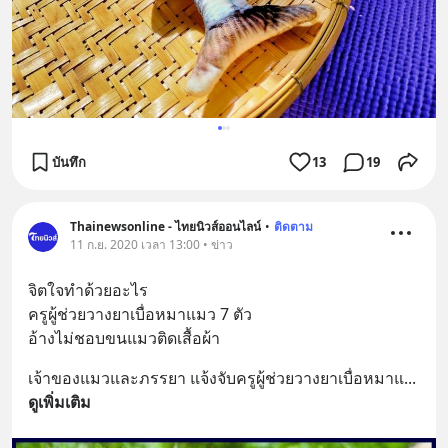
บันทึก
13
19
Thainewsonline - ไทยนิวส์ออนไลน์
•
ติดตาม
11 ก.ย. 2020 เวลา 13:00 • ข่าว
จิตใจทำด้วยอะไร
ครูผู้ช่วยวางยาเบื่อหมาแมว 7 ตัว
อ้างไม่ชอบขนแมวติดเสื้อผ้า
เจ้าของแมวและภรรยา แจ้งจับครูผู้ช่วยวางยาเบื่อหมาแ
... 
ดูเพิ่มเติม