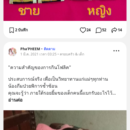
2 บันทึก
24
52
14
Pha'PHEEM
•
ติดตาม
1 มี.ค. 2021 เวลา 03:25 • ครอบครัว & เด็ก
"ความสำคัญของการกินโฟลิค"
ประสบการณ์​จริง เพื่อเป็นวิทยาทานแก่แม่ๆทุกท่าน
น้องภีมป่วยพิการซ้ำซ้อน
คุณจะรู้ว่า ภายใต้รอยยิ้มของเด็กคนนี้แบกรับอะไรไว้
... 
อ่านต่อ