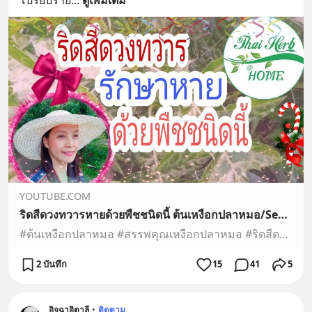
โปรยปราย
... 
ดูเพิ่มเติม
YOUTUBE.COM
ริดสีดวงทวารหายด้วยพืชชนิดนี้ ต้นเหงือกปลาหมอ/Sea holly/Thistleplike plant
#ต้นเหงือกปลาหมอ #สรรพคุณเหงือกปลาหมอ #ริดสีดวงทวารInstagram มน https://www.instagram.com/nkiewsai/ติดตามความเคลื่อนไหวได้ที่ : https://www.facebook.com/Tha...
2 บันทึก
15
41
5
อิจฉาอิตาลี
•
ติดตาม