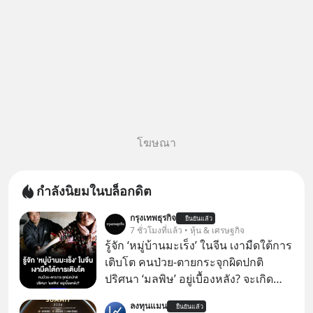
โฆษณา
กำลังนิยมในบล็อกดิต
กรุงเทพธุรกิจ
ยืนยันแล้ว
7 ชั่วโมงที่แล้ว • หุ้น & เศรษฐกิจ
รู้จัก ‘หมู่บ้านมะเร็ง’ ในจีน เงามืดใต้การ
เติบโต คนป่วย-ตายกระจุกผิดปกติ
ปริศนา ‘มลพิษ’ อยู่เบื้องหลัง? จะเกิด
อะไรขึ้น หากในหมู่บ้านเล็กๆ แห่งหนึ่ง
ลงทุนแมน
ยืนยันแล้ว
“มะเร็ง” ไม่ได้เกิดขึ้นกับคนเพียงหนึ่ง