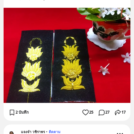
2 บันทึก
25
27
17
แจงจ๋า วชิราพร
•
ติดตาม