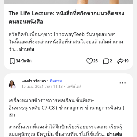
The Life Lecture: หนังสือที่สกัดจากแนวคิดของ
คนสอนหนังสือ
สวัสดีครับเพื่อนๆชาว InnowayTeeb วันหยุดสบายๆ
วันนี้แอดเพิ่งจะอ่านหนังสือที่น่าสนใจจบแล้วเกิดคำถาม
ว่า
... 
อ่านต่อ
34 บันทึก
25
2
19
แจงจ๋า วชิราพร
•
ติดตาม
15 เม.ย. 2021 เวลา 11:13 • ไลฟ์สไตล์
เครื่องหมายข้าราชการพลเรือน ชั้นพิเศษ
อินทรธนู ระดับ C7-C8 ( ชำนาญการ ชำนาญการพิเศษ )
1
งานชิ้นแรกที่แจงจ๋าได้ฝึกปักเรียงร้อยบรรจงแกะ เรียนรู้
แบบทุลักทุเล มีครูเป็น ชิ้นงานที่เขาไม่ใช้แล้ว
... 
อ่านต่อ