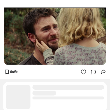
บันทึก