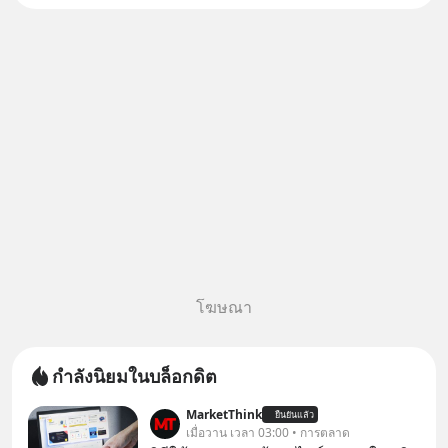
โฆษณา
กำลังนิยมในบล็อกดิต
MarketThink
ยืนยันแล้ว
เมื่อวาน เวลา 03:00 • การตลาด