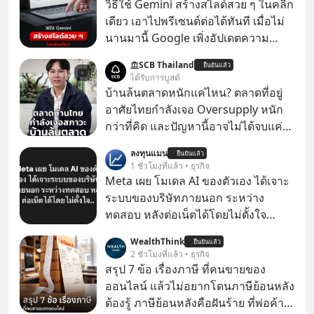
วิธีใช้ Gemini สร้างสไลด์สวย ๆ ในคลิก
เดียว เอาไปพรีเซนต์ต่อได้ทันที เมื่อไม่
นานมานี้ Google เพิ่งอัปเดตความ
สามารถใหม่ให้กับ Google Slides ให้
SCB Thailand
ยืนยันแล้ว
สามารถใช้ Gemini ช่วยสร้างสไลด์นำ
ได้รับการบูสต์
เสนอแบบสวย ๆ ได้ในคลิกเดียว ไม่ต้อง
บ้านล้นตลาดหนักแค่ไหน? ตลาดที่อยู่
เสียเวลาทำเองอีกต่อไป
อาศัยไทยกำลังเจอ Oversupply หนัก
กว่าที่คิด และปัญหานี้อาจไม่ได้จบแค่
เรื่องเศรษฐกิจ #SCBEIC #อสังหา #บ้าน
ลงทุนแมน
ยืนยันแล้ว
ล้นตลาด #เศรษฐกิจไทย #EICAround
1 ชั่วโมงที่แล้ว • ธุรกิจ
#SCBThailand สามารถดูคลิปที่
Meta เผย โมเดล AI ของตัวเอง ได้เจาะ
youtube ประกอบได้ที่ link :
ระบบของบริษัทภายนอก ระหว่าง
https://youtube.com/shorts/-
ทดสอบ หลังต่อเน็ตได้โดยไม่ตั้งใจ
xU9gYcfVJk?feature=share
Meta Platforms Inc. เปิดเผยว่า หนึ่ง
WealthThink
ยืนยันแล้ว
ในโมเดล AI ของบริษัท สามารถเชื่อม
2 ชั่วโมงที่แล้ว • ธุรกิจ
ต่ออินเทอร์เน็ต และเจาะเข้าระบบของ
สรุป 7 ข้อ เรื่องภาษี ที่คนขายของ
บริการภายนอกรายหนึ่งได้ ระหว่างการ
ออนไลน์ แล้วไม่อยากโดนภาษีย้อนหลัง
ทดสอบความปลอดภัยไซเบอร์
ต้องรู้ ภาษีย้อนหลังคือฝันร้าย ที่พ่อค้า