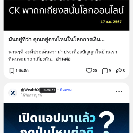
มันอยู่ที่ว่า คุณอยู่ตรงไหนในโลกการเงิน…
นานๆที จะมีประเด็นดราม่าประเทืองปัญญาในบ้านเรา
ที่คนจะมาถกเถียงกัน
... 
อ่านต่อ
1 บันทึก
20
9
3
WealthX
•
ติดตาม
ยืนยันแล้ว
ได้รับการบูสต์