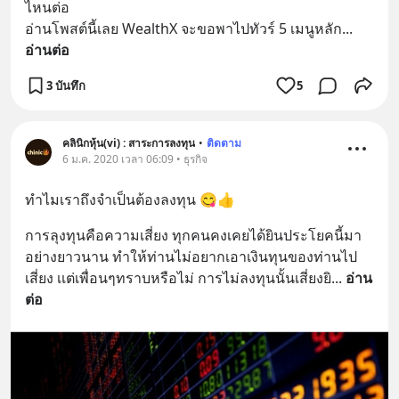
ไหนต่อ
อ่านโพสต์นี้เลย WealthX จะขอพาไปทัวร์ 5 เมนูหลัก
... 
อ่านต่อ
3 บันทึก
5
คลินิกหุ้น(vi) : สาระการลงทุน
•
ติดตาม
6 ม.ค. 2020 เวลา 06:09 • ธุรกิจ
ทำไมเราถึงจำเป็นต้องลงทุน 😋👍
การลุงทุนคือความเสี่ยง ทุกคนคงเคยได้ยินประโยคนี้มา
อย่างยาวนาน ทำให้ท่านไม่อยากเอาเงินทุนของท่านไป
เสี่ยง เเต่เพื่อนๆทราบหรือไม่ การไม่ลงทุนนั้นเสี่ยงยิ
... 
อ่าน
ต่อ