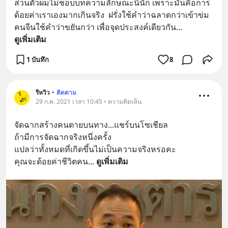
ส่วนตัวผมไม่ชอบบทความลักษณะนี้นัก เพราะมันคือการ
ด้อยค่าเราเองมากเกินจริง  ฝรั่งใช้คำว่าฉลาดกว่าเข้าข่ม
คนจีนใช้คำว่าขยันกว่า เพื่อจุดประสงค์เดียวกัน
... 
ดูเพิ่มเติม
1 บันทึก
8
รีหวิว
•
ติดตาม
29 ก.ค. 2021 เวลา 10:45 • ความคิดเห็น
จัดฉากสร้างคนตายบนทาง...แชร์บนโซเชียล
ถ้ามีการจัดฉากจริงหนึ่งครั้ง​ 
แปลว่าทั้งหมดที่เกิดขึ้นไม่เป็นความจริงหรอคะ
คุณจะด้อยค่าชีวิตคน
... 
ดูเพิ่มเติม