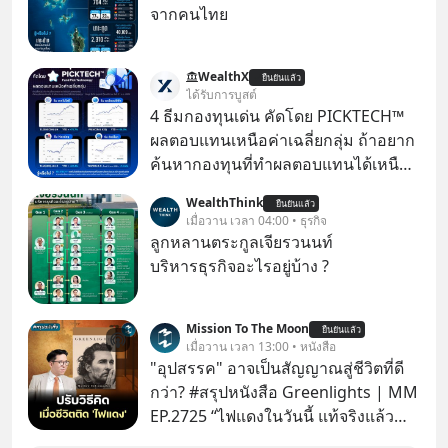
จากคนไทย
WealthX
ยืนยันแล้ว
ได้รับการบูสต์
4 ธีมกองทุนเด่น คัดโดย PICKTECH™
ผลตอบแทนเหนือค่าเฉลี่ยกลุ่ม ถ้าอยาก
ค้นหากองทุนที่ทำผลตอบแทนได้เหนือ
กว่าค่าเฉลี่ยกลุ่ม โดยที่ไม่ต้องมานั่ง
WealthThink
ยืนยันแล้ว
ค้นหาข้อมูลและวิเคราะห์เองให้เสีย
เมื่อวาน เวลา 04:00 • ธุรกิจ
เวลา แค่ใช้ PICKTECH™ บนแอป
ลูกหลานตระกูลเจียรวนนท์
WealthX ช่วยคัดกองทุนเด่นให้ได้
บริหารธุรกิจอะไรอยู่บ้าง ?
Mission To The Moon
ยืนยันแล้ว
เมื่อวาน เวลา 13:00 • หนังสือ
"อุปสรรค" อาจเป็นสัญญาณสู่ชีวิตที่ดี
กว่า? #สรุปหนังสือ Greenlights | MM
EP.2725 “ไฟแดงในวันนี้ แท้จริงแล้ว
อาจเป็นสัญญาณไฟเขียวที่ยังไม่ถึงเวลา