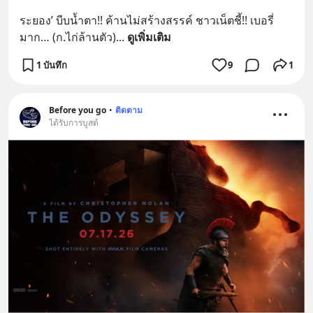
ระยอง’ บีบน้ำตา!! ค้านไม่สร้างสรรค์ ชาวเน็ตชี้!! เบอรี่
มาก… (ก.ไก่ล้านตัว)
... 
ดูเพิ่มเติม
1 บันทึก
9
1
Before you go
•
ติดตาม
ได้รับการบูสต์