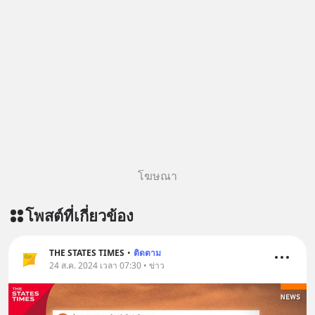
อุปสรรคและความผิดพลาดให้กลายเป็น
บทเรียนที่ส่งเราไปได้ไกลกว่าเดิมได้
อย่างไร? หากคุณกำลังรู้สึกว่าชีวิตเจอ
แต่ทางตัน ลองเปิดใจฟัง EP. นี้ แล้วคุณ
จะพบว่า อุปสรรคตรงหน้าอาจเป็นเพียง
ทางเลี้ยวที่พาคุณไปเจอชีวิตที่ดีกว่าเดิม
#Greenlights
#MatthewMcConaughey #พัฒนาตัว
เอง #MissionToTheMoon
#missiontothemoonpodcast
โฆษณา
โพสต์ที่เกี่ยวข้อง
THE STATES TIMES
•
ติดตาม
24 ส.ค. 2024 เวลา 07:30 • ข่าว