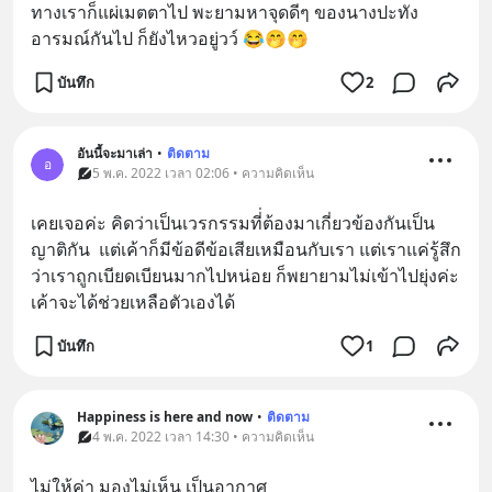
ทางเราก็แผ่เมตตาไป พะยามหาจุดดีๆ ของนางปะทัง
อารมณ์กันไป ก็ยังไหวอยู่วว์ 😂🤭🤭
บันทึก
2
อันนี้จะมาเล่า
•
ติดตาม
อ
5 พ.ค. 2022 เวลา 02:06 • ความคิดเห็น
เคยเจอค่ะ คิดว่าเป็นเวรกรรมที่่ต้องมาเกี่ยวข้องกันเป็น
ญาติกัน  แต่เค้าก็มีข้อดีข้อเสียเหมือนกับเรา แต่เราแค่รู้สึก
ว่าเราถูกเบียดเบียนมากไปหน่อย ก็พยายามไม่เข้าไปยุ่งค่ะ 
เค้าจะได้ช่วยเหลือตัวเองได้
บันทึก
1
Happiness is here and now
•
ติดตาม
4 พ.ค. 2022 เวลา 14:30 • ความคิดเห็น
ไม่ให้ค่า มองไม่เห็น เป็นอากาศ