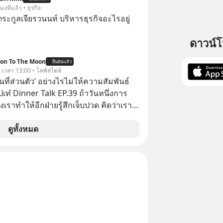
มเดล AI ยันหุ่นยนต์ ✅ได้การรับยกเว้น
โมงที่แล้ว • ธุรกิจ
ital Gain ตามกฎหมายภาษีของ
ะกูลเจียรวนนท์ บริหารธุรกิจอะไรอยู่
ทย
ดาวน์
ion To The Moon
ยืนยันแล้ว
. เวลา 13:00 • ไลฟ์สไตล์
ื้นที่ส่วนตัว’ อย่างไรไม่ให้ความสัมพันธ์
ปเท๋ Dinner Talk EP.39 ถ้าวันหนึ่งการ
เราทำให้อีกฝ่ายรู้สึกเจ็บปวด คิดว่าเรา
ใส่และมองว่าเราเห็นแก่ตัวทั้งที่เราเองก็
เสธใครอย่างนี้มาก่อน แต่พอตั้งใจจะ
ดูทั้งหมด
ขต’ เพื่อตัวเองดูสักครั้ง กลับทำให้เกิด
ามสัมพันธ์เสียอย่างนั้น โดยรายการ
nner Talk ในวันนี้โฮสต์ทั้ง 2 ท่าน แทป-
ุตสาหะ และ เอ๋ นิ้วกลม-สราวุธ เฮ้ง
ะพาทุกคนไปสำรวจวิธีสร้างขอบเขตเพื่อ
องตัวเองและรักษาความสัมพันธ์ของคน
อมกัน #boundary