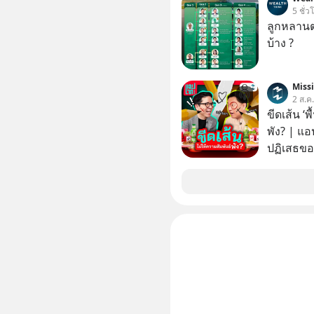
ความจำ โ
5 ชั่ว
ภาษี Cap
ลูกหลานตร
ประเทศไ
บ้าง ?
Miss
2 ส.ค
ขีดเส้น ‘พ
พัง? | แอ
ปฏิเสธของ
ตั้งกำแพง
ไม่เคยปฏิ
‘สร้างขอบเ
รอยร้าวในคว
แอปเท๋ Di
รวิศ หาญอ
สวัสดิ์ จ
รักษาใจข
รอบข้างไปพร้