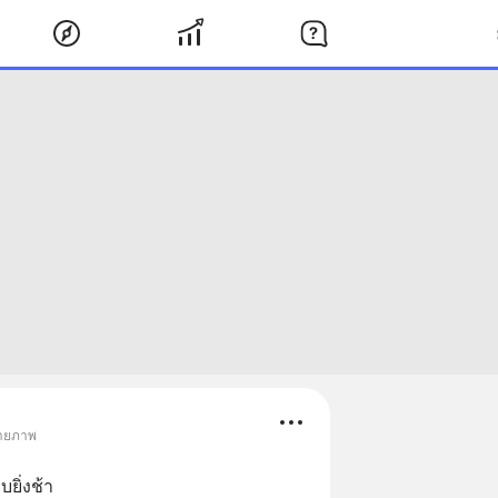
่ายภาพ
บยิ่งช้า