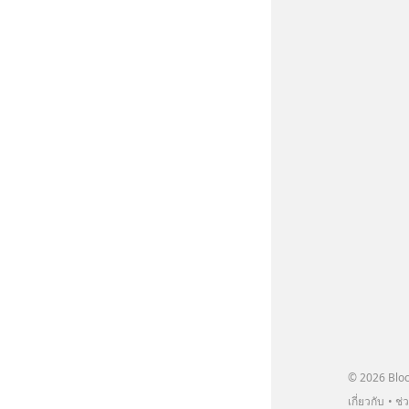
elopment #แอปเท๋dinnertalk
ntothemoonpodcast
© 2026 Bloc
เกี่ยวกับ
ช่