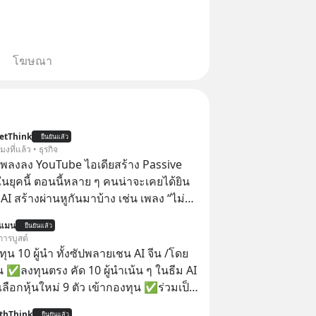
โฆษณา
etThink
ยืนยันแล้ว
โมงที่แล้ว • ธุรกิจ
ำเพลงลง YouTube ไอเดียสร้าง Passive
ยุคนี้ ตอนนี้หลาย ๆ คนน่าจะเคยได้ยิน
 AI สร้างผ่านหูกันมาบ้าง เช่น เพลง “ไม่มี
เรา” จากช่องชื่อว่า UNHEARD MUSIC ที่
นแมน
ยืนยันแล้ว
อดรับชมกว่า 26 ล้านครั้งแล้ว
การบูสต์
น 10 ผู้นำ ทั้งซัปพลายเชน AI จีน /โดย
 ✅ลงทุนตรง คัด 10 ผู้นำเน้น ๆ ในธีม AI
ลือกหุ้นใหม่ 9 ตัว เข้ากองทุน ✅ร่วมเป็น
้นำ AI จีน ตั้งแต่โรงงานผลิตชิป หน่วย
thThink
ยืนยันแล้ว