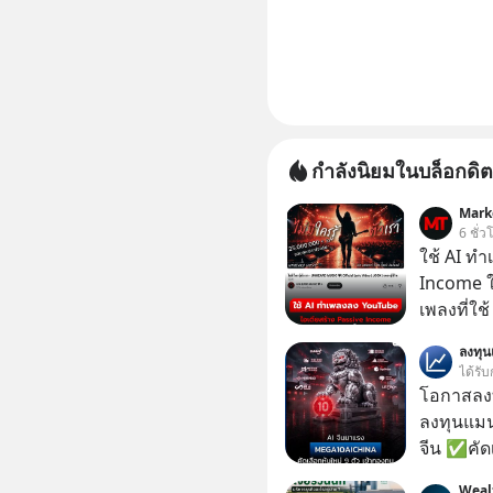
กำลังนิยมในบล็อกดิต
Mark
6 ชั่ว
ใช้ AI ท
Income ใน
เพลงที่ใช้
ใครรู้ตัว
ลงทุ
ตอนนี้มีย
ได้รับ
โอกาสลงทุ
ลงทุนแมน
จีน ✅คัดเ
เจ้าของผู
Weal