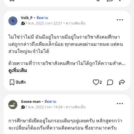
Volk_P
•
ติดตาม
7 พ.ค. 2022 เวลา 22:51 • ความคิดเห็น
ไม่ใช่ว่าไม่มี มันมีอยู่ในรายมีอยู่ในรายวิชาสังคมศึกษา 
แต่ถูกกล่าวถึงเพียงเล็กน้อย ทุกคนเคยผ่านมาหมด แต่คน
ส่วนใหญ่จะจำไม่ได้
ด้วยความที่ว่ารายวิชาสังคมศึกษาไม่ได้ถูกให้ความสำค
... 
ดูเพิ่มเติม
บันทึก
2
Goose man
•
ติดตาม
7 พ.ค. 2022 เวลา 14:34 • ความคิดเห็น
การศึกษายังยึดอยู่ในกรอบเดิมๆอยู่เลยครับ หลักสูตรกว่า
จะเปลี่ยนก็ต้องเริ่มที่ความคิดคนก่อน ซึ่งยากมากครับ