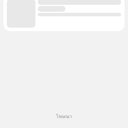
โฆษณา