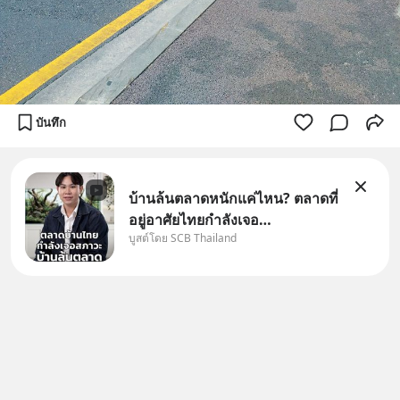
บันทึก
บ้านล้นตลาดหนักแค่ไหน? ตลาดที่
อยู่อาศัยไทยกำลังเจอ
บูสต์โดย SCB Thailand
Oversupply หนักกว่าที่คิด และ
ปัญหานี้อาจไม่ได้จบแค่เรื่อง
เศรษฐกิจ #SCBEIC #อสังหา
#บ้านล้นตลาด #เศรษฐกิจไทย
#EICAround #SCBThailand
สามารถดูคลิปท