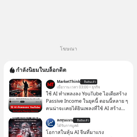
โฆษณา
กำลังนิยมในบล็อกดิต
MarketThink
ยืนยันแล้ว
เมื่อวาน เวลา 03:00 • ธุรกิจ
ใช้ AI ทำเพลงลง YouTube ไอเดียสร้าง
Passive Income ในยุคนี้ ตอนนี้หลาย ๆ
คนน่าจะเคยได้ยินเพลงที่ใช้ AI สร้าง
ผ่านหูกันมาบ้าง เช่น เพลง “ไม่มีใคร
ลงทุนแมน
ยืนยันแล้ว
รู้ตัวเรา” จากช่องชื่อว่า UNHEARD
ได้รับการบูสต์
MUSIC ที่ตอนนี้มียอดรับชมกว่า 26
โอกาสในหุ้น AI จีนที่มาแรง