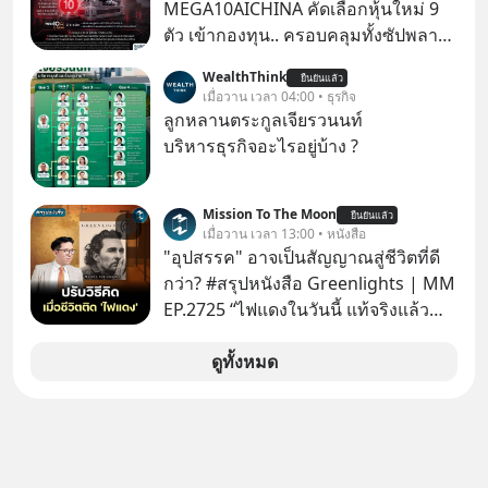
ล้านครั้งแล้ว
MEGA10AICHINA คัดเลือกหุ้นใหม่ 9
ตัว เข้ากองทุน.. ครอบคลุมทั้งซัปพลาย
เชน AI จีน พิเศษ ช่วง 3 - 19 ส.ค. 69 มี
WealthThink
ยืนยันแล้ว
โปรโมชัน ลด 50% ค่าธรรมเนียมซื้อ |
เมื่อวาน เวลา 04:00 • ธุรกิจ
ยอด 2 ล้านบาทขึ้นไป ฟรีค่าธรรมเนียม
ลูกหลานตระกูลเจียรวนนท์
ซื้อ
บริหารธุรกิจอะไรอยู่บ้าง ?
Mission To The Moon
ยืนยันแล้ว
เมื่อวาน เวลา 13:00 • หนังสือ
"อุปสรรค" อาจเป็นสัญญาณสู่ชีวิตที่ดี
กว่า? #สรุปหนังสือ Greenlights | MM
EP.2725 “ไฟแดงในวันนี้ แท้จริงแล้ว
อาจเป็นสัญญาณไฟเขียวที่ยังไม่ถึงเวลา
เปลี่ยนสี” McConaughey ดาราดาวรุ่ง
ดูทั้งหมด
ในยุคหนึ่ง เคยปฏิเสธเงินค่าตัวหนังรอม
คอมที่สูงถึง 14.5 ล้านดอลลาร์ (หรือ
ราว 500 ล้านบาท) เพียงเพราะเขาไม่
อยากขังตัวเองไว้ในกล่องเดิมๆ ผลที่