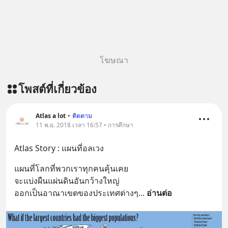
#Greenlights
#MatthewMcConaughey #พัฒนาตัว
เอง #MissionToTheMoon
#missiontothemoonpodcast
โฆษณา
โพสต์ที่เกี่ยวข้อง
Atlas a lot
•
ติดตาม
11 พ.ย. 2018 เวลา 16:57 • การศึกษา
Atlas Story : แผนที่อลเวง
แผนที่โลกที่พวกเราทุกคนคุ้นเคย
จะแบ่งผืนแผ่นดินอันกว้างใหญ่
ออกเป็นอาณาเขตของประเทศต่างๆ
... 
อ่านต่อ