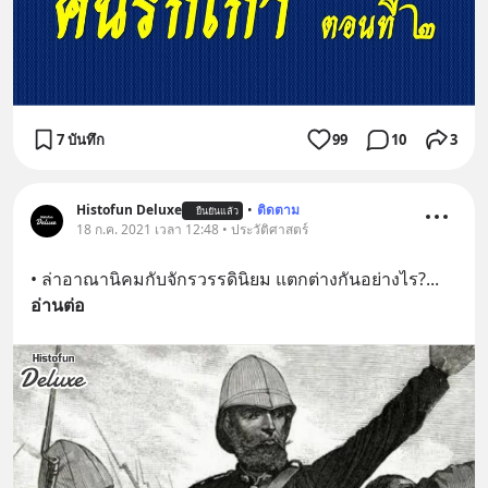
7 บันทึก
99
10
3
Histofun Deluxe
•
ติดตาม
ยืนยันแล้ว
18 ก.ค. 2021 เวลา 12:48 • ประวัติศาสตร์
• ล่าอาณานิคมกับจักรวรรดินิยม แตกต่างกันอย่างไร?
... 
อ่านต่อ