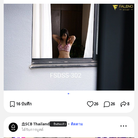
16 บันทึก
26
26
8
SCB Thailand
•
ติดตาม
ยืนยันแล้ว
ได้รับการบูสต์