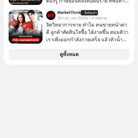
ต้องรู้ ภาษีย้อนหลังคือฝันร้าย ที่พ่อค้า
ยันระบบไฟฟ้า และระบายความร้อน
แม่ค้าคนไหนก็คงไม่อยากพบเจอ
MarketThink
ยืนยันแล้ว
30 ก.ค. เวลา 03:00 • การตลาด
จิตวิทยาการขาย ทำไม คนขายหน้าตา
ดี ลูกค้าตัดสินใจซื้อ ได้ง่ายขึ้น สมมติว่า
เราเพิ่งออกกำลังกายเสร็จ แล้วหิวน้ำ
มาก ๆ แล้วเจอร้านขายน้ำอยู่สองร้านที่
ขายของเหมือนกันทุกอย่าง
ดูทั้งหมด