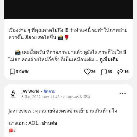
เรื่องง่าย ๆ ที่คุณคาดไม่ถึง !!! ว่าทำแค่นี้ จะทำให้ภาพถ่าย 
สวยขึ้น สีสวย สดใสขึ้น 📸🌹
     📸 เคยมั้ยครับ ที่ถ่ายภาพมาแล้ว ดูยังไง ภาพก็ไม่ใส สี
ไม่สด ลองถ่ายใหม่กี่ครั้ง ก็เป็นเหมือนเดิม
... 
ดูเพิ่มเติม
3 บันทึก
26
53
16
JAV World
•
ติดตาม
6 มี.ค. 2022 เวลา 11:48 • ภาพยนตร์ & ซีรีส์
Jav review : คุณนายห้องตรงข้ามเย้ายวนเกินห้ามใจ
นางเอก : AOI
... 
อ่านต่อ
2