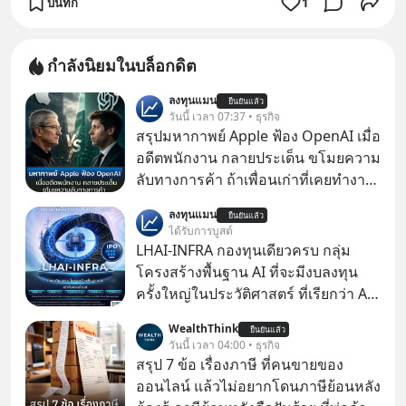
บันทึก
1
กำลังนิยมในบล็อกดิต
ลงทุนแมน
ยืนยันแล้ว
วันนี้ เวลา 07:37 • ธุรกิจ
สรุปมหากาพย์ Apple ฟ้อง OpenAI เมื่อ
อดีตพนักงาน กลายประเด็น ขโมยความ
ลับทางการค้า ถ้าเพื่อนเก่าที่เคยทำงาน
ด้วยกัน ทักมาขอให้เราช่วยหาไฟล์งาน
ลงทุนแมน
ยืนยันแล้ว
เก่าที่เขาเคยทำไว้ ตอนยังอยู่บริษัท
ได้รับการบูสต์
เดียวกัน
LHAI-INFRA กองทุนเดียวครบ กลุ่ม
โครงสร้างพื้นฐาน AI ที่จะมีงบลงทุน
ครั้งใหญ่ในประวัติศาสตร์ ที่เรียกว่า AI
Supercycle หุ้นกลุ่มนี้ปรับตัวลงมากใน
WealthThink
ยืนยันแล้ว
1 เดือนที่ผ่านมา แต่ความจริงคือทั่วโลก
วันนี้ เวลา 04:00 • ธุรกิจ
ยังเดินหน้าลงทุน AI อย่างต่อเนื่อง ซึ่ง
สรุป 7 ข้อ เรื่องภาษี ที่คนขายของ
ต้องการโครงสร้างพื้นฐานด้าน AI
ออนไลน์ แล้วไม่อยากโดนภาษีย้อนหลัง
จำนวนมาก ตั้งแต่เมโมรีชิป เก็บข้อมูล