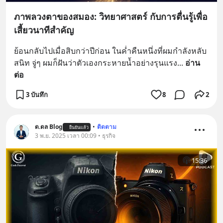
ภาพลวงตาของสมอง: วิทยาศาสตร์ กับการตื่นรู้เพื่อ
เสี้ยวนาทีสำคัญ
ย้อนกลับไปเมื่อสิบกว่าปีก่อน ในค่ำคืนหนึ่งที่ผมกำลังหลับ
สนิท จู่ๆ ผมก็ฝันว่าตัวเองกระหายน้ำอย่างรุนแรง
... 
อ่าน
ต่อ
3 บันทึก
8
2
ด.ดล Blog
•
ติดตาม
ยืนยันแล้ว
3 พ.ย. 2025 เวลา 00:09 • ธุรกิจ
15:36