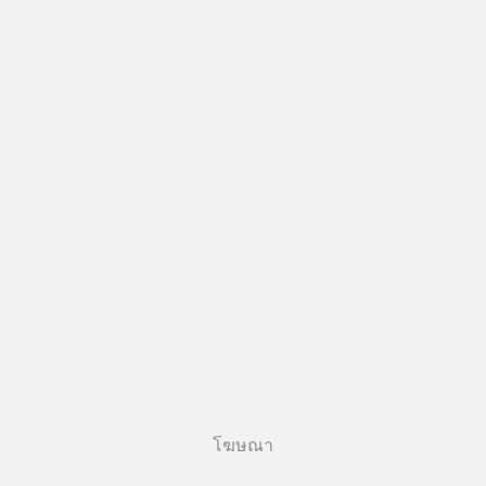
โฆษณา