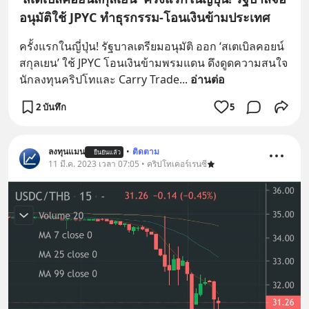
อนุมัติใช้ JPYC ทำธุรกรรม-โอนเงินข้ามประเทศ
ครั้งแรกในญี่ปุ่น! รัฐบาลเตรียมอนุมัติ ออก ‘สเตเบิลคอยน์
สกุลเยน’ ใช้ JPYC โอนเงินข้ามพรมแดน ดึงดูดความสนใจ
นักลงทุนคริปโทและ Carry Trade
... 
อ่านต่อ
2 บันทึก
5
ลงทุนแมน
•
ติดตาม
ยืนยันแล้ว
11 มี.ค. 2023 เวลา 07:05 • คริปโทเคอร์เรนซี