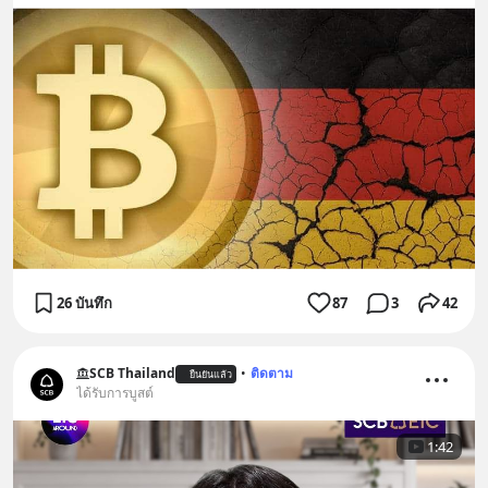
26 บันทึก
87
3
42
SCB Thailand
•
ติดตาม
ยืนยันแล้ว
ได้รับการบูสต์
1:42