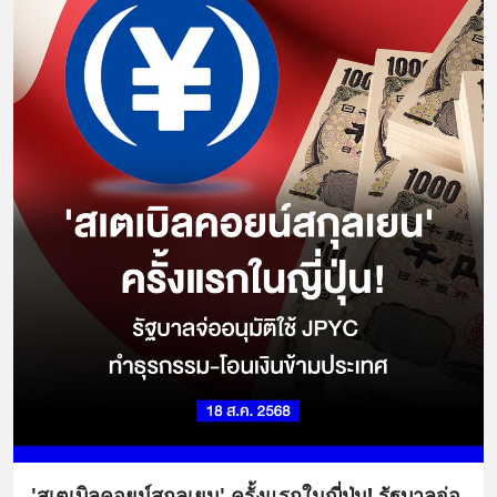
'สเตเบิลคอยน์สกุลเยน' ครั้งแรกในญี่ปุ่น! รัฐบาลจ่อ