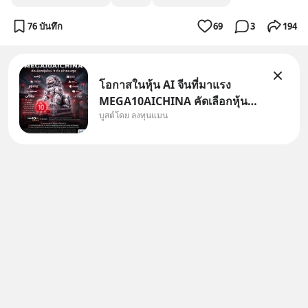
76 บันทึก
69
3
194
โอกาสในหุ้น AI จีนที่มาแรง
MEGA10AICHINA คัดเลือกหุ้น
บูสต์โดย ลงทุนแมน
ใหม่ 9 ตัว เข้ากองทุน.. ครอบคลุม
ทั้งซัปพลายเชน AI จีน พิเศษ ช่วง
3 - 19 ส.ค. 69 มีโปรโมชัน ลด
50% ค่าธรรมเนียมซื้อ | ยอด 2
ล้านบาทขึ้นไป ฟรีค่าธรร