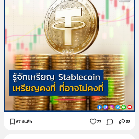
67 บันทึก
77
88