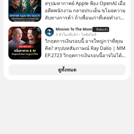
สรุปมหากาพย์ Apple ฟ้อง OpenAI เมื่อ
อดีตพนักงาน กลายประเด็น ขโมยความ
ลับทางการค้า ถ้าเพื่อนเก่าที่เคยทำงาน
ด้วยกัน ทักมาขอให้เราช่วยหาไฟล์งาน
Mission To The Moon
ยืนยันแล้ว
เก่าที่เขาเคยทำไว้ ตอนยังอยู่บริษัท
3 ชั่วโมงที่แล้ว • ไลฟ์สไตล์
เดียวกัน
วิกฤตการเงินรอบนี้ อาจใหญ่กว่าที่คุณ
คิด? สรุปบทสัมภาษณ์ Ray Dalio | MM
EP.2723 วิกฤตการเงินรอบนี้อาจไม่ได้
เหมือนทุกครั้งที่เราเคยเจอ เมื่อ Ray
Dalio ชายผู้เคยทำนายวิกฤตเศรษฐกิจ
ดูทั้งหมด
มาแล้วหลายต่อหลายครั้ง ออกมาส่ง
สัญญาณเตือนระเบิดเวลาลูกใหม่ที่
กำลังก่อตัวขึ้น จาก "ระเบิดหนี้สิน
มหาศาล" ผสานเข้ากับ "ฟองสบู่กระแส
AI" ที่ผู้คนกำลังแห่ไล่ราคาอย่างบ้าคลั่ง
บทเรียนจากประวัติศาสตร์ 500 ปี บอก
อะไรเรา? ระเบียบโลกกำลังจะเปลี่ยน
มือไปในทิศทางไหน? และเราควรรับมือ