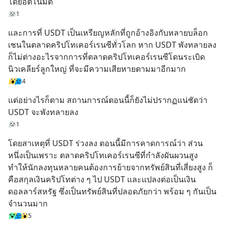
โดยอัตโนมัติ
1
และการที่ USDT เป็นเหรียญหลักที่ถูกอ้างอิงกับหลายบล็อก
เชนในตลาดคริปโทเคอร์เรนซีทั่วโลก หาก USDT พังทลายลง
ก็ไม่ต่างอะไรจากการที่ตลาดคริปโทเคอร์เรนซีโดนระเบิด
นิวเคลียร์ลูกใหญ่ ที่จะมีความเสียหายตามมาอีกมาก
4
แต่อย่างไรก็ตาม สถานการณ์ตอนนี้ก็ยังไม่ปรากฏแน่ชัดว่า 
USDT จะพังทลายลง
1
โดยสาเหตุที่ USDT ร่วงลง ตอนนี้มีการคาดการณ์ว่า ส่วน
หนึ่งเป็นเพราะ ตลาดคริปโทเคอร์เรนซีที่กำลังผันผวนสูง 
ทำให้นักลงทุนหลายคนต้องการย้ายจากทรัพย์สินที่เสี่ยงสูง ก็
คือสกุลเงินคริปโทต่าง ๆ ไป USDT และแปลงต่อเป็นเงิน
ดอลลาร์สหรัฐ ซึ่งเป็นทรัพย์สินที่ปลอดภัยกว่า พร้อม ๆ กันเป็น
จำนวนมาก
5