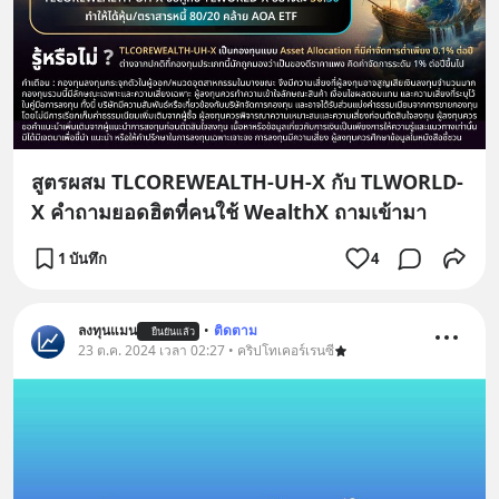
สูตรผสม TLCOREWEALTH-UH-X กับ TLWORLD-
X คำถามยอดฮิตที่คนใช้ WealthX ถามเข้ามา
1 บันทึก
4
ลงทุนแมน
•
ติดตาม
ยืนยันแล้ว
23 ต.ค. 2024 เวลา 02:27 • คริปโทเคอร์เรนซี