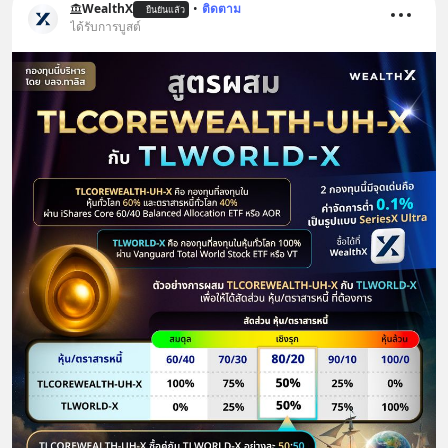
WealthX
•
ติดตาม
ยืนยันแล้ว
ได้รับการบูสต์