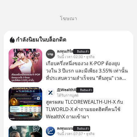
โฆษณา
กำลังนิยมในบล็อกดิต
ลงทุนเกิร์ล
ยืนยันแล้ว
วันนี้ เวลา 02:30 • ธุรกิจ
เกือบครึ่งหนึ่งของวง K-POP ต้องยุบ
วงใน 3 ปีแรก และมีเพียง 3.55% เท่านั้น
ที่ประสบความสำเร็จจน “คืนทุน” เวลา
มองเข้าไปในวงการ K-POP เรามักจะ
WealthX
ยืนยันแล้ว
เห็นภาพความสำเร็จที่หรูหรา คอนเสิร์ต
ได้รับการบูสต์
สเกลใหญ่ระดับสเตเดียม และยอดขา
สูตรผสม TLCOREWEALTH-UH-X กับ
ยอัลบัมถล่มทลายจากวงตัวท็อปอย่าง
TLWORLD-X คำถามยอดฮิตที่คนใช้
BTS, BLACKPINK หรือ SEVENTEEN
WealthX ถามเข้ามา
ลงทุนแมน
ยืนยันแล้ว
วันนี้ เวลา 07:37 • ธุรกิจ