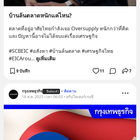
บ้านล้นตลาดหนักแค่ไหน?
ตลาดที่อยู่อาศัยไทยกำลังเจอ Oversupply หนักกว่าที่คิด 
และปัญหานี้อาจไม่ได้จบแค่เรื่องเศรษฐกิจ 
#SCBEIC #อสังหา #บ้านล้นตลาด #เศรษฐกิจไทย 
#EICArou
... 
ดูเพิ่มเติม
9 บันทึก
11
7
กรุงเทพธุรกิจ
•
ติดตาม
ยืนยันแล้ว
18 ส.ค. 2025 เวลา 06:03 • คริปโทเคอร์เรนซี