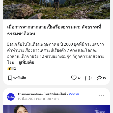
เมื่อการจากลากลายเป็นเรื่องธรรมดา: สัจธรรมที่
ธรรมชาติสอน
ย้อนกลับไปในเดือนพฤษภาคม ปี 2000 ยุคที่มีกระแสข่าว
คำทำนายเรื่องดาวเคราะห์เรียงตัว 7 ดวง และโลกจะ
อวสาน เด็กชายวัย 12 ขวบอย่างผมจู่ๆ ก็ถูกความกลัวตาย
โจม
... 
ดูเพิ่มเติม
2
12 บันทึก
37
3
15
Thainewsonline - ไทยนิวส์ออนไลน์
•
ติดตาม
10 มี.ค. 2024 เวลา 01:30 • ข่าว