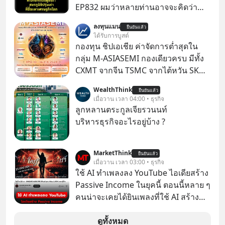
EP832 ผมว่าหลายท่านอาจจะคิดว่า
สงครามชิปมีแค่เรื่อง AI ล้ำๆ ใช่ไหม?
ลงทุนแมน
ยืนยันแล้ว
คิดใหม่ได้เลยครับ! ในขณะที่โลกโฟกัส
ได้รับการบูสต์
ชิป 3 นาโนเมตร แต่จีนกำลังเดินเกมที่
กองทุน ชิปเอเชีย ค่าจัดการต่ำสุดใน
น่ากลัวกว่า โดยการเข้ายึดครองตลาด
กลุ่ม M-ASIASEMI กองเดียวครบ มีทั้ง
‘Legacy Chips’ หรือชิปรุ่นเก่า ฟังดูไร้
CXMT จากจีน TSMC จากไต้หวัน SK
ค่า แต่มันคือหัวใจที่ซ่อนอยู่ในรถยนต์
Hynix จากเกาหลีใต้ Kioxia จากญี่ปุ่น
WealthThink
EV, อุปกรณ์การแพทย์ ไปจนถึง
ยืนยันแล้ว
เมื่อวาน เวลา 04:00 • ธุรกิจ
ขีปนาวุธ! จีนกำลังใช้ ‘Playbook’ เดิมที่
ลูกหลานตระกูลเจียรวนนท์
เคยใช้ถล่มตลาดโซล่าเซลล์มาแล้ว คือ
บริหารธุรกิจอะไรอยู่บ้าง ?
การทุ่มเงินอุดหนุนมหาศาลจนราคาพัง
ทลาย ถ้าตะวันตกแก้เกมไม่ได้ อเมริกา
อาจต้องยอมจำนนและส่งมอบกุญแจ
MarketThink
ยืนยันแล้ว
เมื่อวาน เวลา 03:00 • ธุรกิจ
ควบคุมโลกฮาร์ดแวร์ให้คู่แข่งอย่าง
ใช้ AI ทำเพลงลง YouTube ไอเดียสร้าง
ถาวร สงครามที่โลกมองข้ามนี้ดุเดือด
Passive Income ในยุคนี้ ตอนนี้หลาย ๆ
แค่ไหน? เลือกฟังกันได้เลยนะครับ อย่า
คนน่าจะเคยได้ยินเพลงที่ใช้ AI สร้าง
ลืมกด Follow ติดตาม PodCast ช่อง
ผ่านหูกันมาบ้าง เช่น เพลง “ไม่มีใคร
Geek Forever’s Podcast ของผมกัน
รู้ตัวเรา” จากช่องชื่อว่า UNHEARD
ดูทั้งหมด
ด้วยนะครับ 🎧 ฟังผ่าน Spotify :