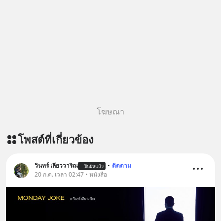
เพิ่มการผ่อนคลาย ซึ่งช่วยให้การนอน
หลับมีประสิทธิภาพมากยิ่งขึ้น 📍 สนใจ
สั่งซื้อสินค้า Diip CBD 💬 LINE :
@diipgeek 🔗 หรือกดลิงก์
https://lin.ee/U91Fzyz
โฆษณา
โพสต์ที่เกี่ยวข้อง
วินทร์ เลียววาริณ
•
ติดตาม
ยืนยันแล้ว
20 ก.ค. เวลา 02:47 • หนังสือ