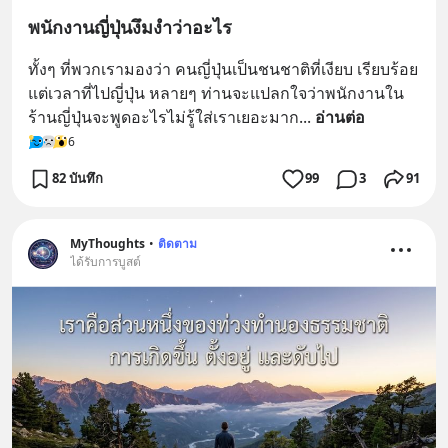
พนักงานญี่ปุ่น​งึมงำว่าอะไร
ทั้งๆ ที่พวกเรามองว่า คนญี่ปุ่นเป็นชนชาติที่เงียบ เรียบร้อย 
แต่เวลาที่ไปญี่ปุ่น หลายๆ ท่านจะแปลกใจว่าพนักงานใน
ร้านญี่ปุ่นจะพูดอะไรไม่รู้ใส่เราเยอะมาก
... 
อ่านต่อ
6
82 บันทึก
99
3
91
MyThoughts
•
ติดตาม
ได้รับการบูสต์