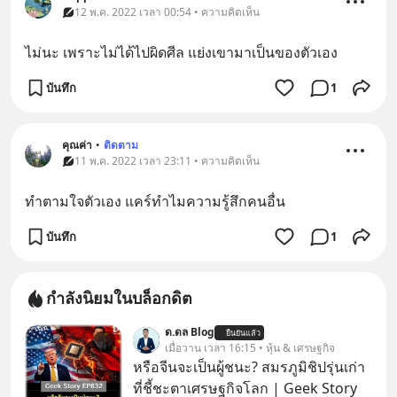
12 พ.ค. 2022 เวลา 00:54 • ความคิดเห็น
ไม่นะ เพราะไม่ได้ไปผิดศีล แย่งเขามาเป็นของตัวเอง
บันทึก
1
คุณค่า
•
ติดตาม
11 พ.ค. 2022 เวลา 23:11 • ความคิดเห็น
ทำตามใจตัวเอง แคร์ทำไมความรู้สึกคนอื่น
บันทึก
1
กำลังนิยมในบล็อกดิต
ด.ดล Blog
ยืนยันแล้ว
เมื่อวาน เวลา 16:15 • หุ้น & เศรษฐกิจ
หรือจีนจะเป็นผู้ชนะ? สมรภูมิชิปรุ่นเก่า
ที่ชี้ชะตาเศรษฐกิจโลก | Geek Story