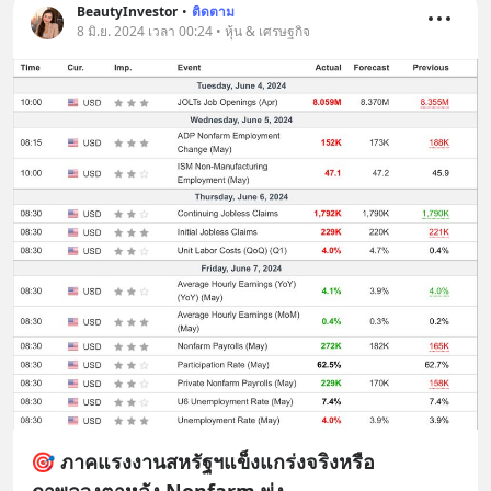
BeautyInvestor
•
ติดตาม
8 มิ.ย. 2024 เวลา 00:24 • หุ้น & เศรษฐกิจ
🎯 ภาคแรงงานสหรัฐฯแข็งแกร่งจริงหรือ
ภาพลวงตาหลัง Nonfarm พุ่ง