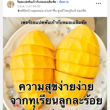
ร้อยแปดพันเก้ากับหมอเฉลิมชัย
•
ติดตาม
2 พ.ค. เวลา 04:50
คลินิกบ้านคุณหมอ ประชาชื่น ศูนย์โรคภูมิแพ้ หอบหืด