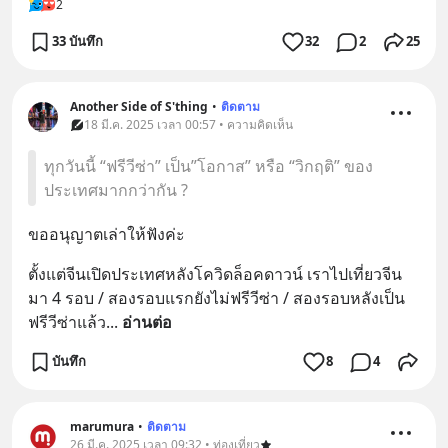
2
33 บันทึก
32
2
25
Another Side of S'thing
•
ติดตาม
18 มี.ค. 2025 เวลา 00:57 • ความคิดเห็น
ทุกวันนี้ “ฟรีวีซ่า” เป็น”โอกาส” หรือ “วิกฤติ” ของ
ประเทศมากกว่ากัน ?
ขออนุญาตเล่าให้ฟังค่ะ
ตั้งแต่จีนเปิดประเทศหลังโควิดล็อคดาวน์ เราไปเที่ยวจีน
มา 4 รอบ / สองรอบแรกยังไม่ฟรีวีซ่า / สองรอบหลังเป็น
ฟรีวีซ่าแล้ว
... 
อ่านต่อ
บันทึก
8
4
marumura
•
ติดตาม
26 มี.ค. 2025 เวลา 09:32 • ท่องเที่ยว