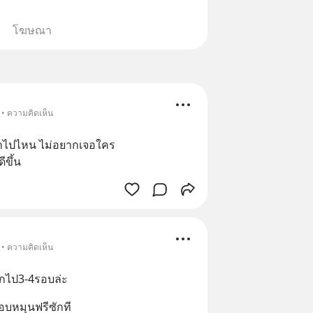
โฆษณา
 • ความคิดเห็น
กไปไหน ไม่อยากเจอใคร 
ีขึ้น
 • ความคิดเห็น
ากไป3-4รอบล่ะ
อบหมุนฟรีซักที