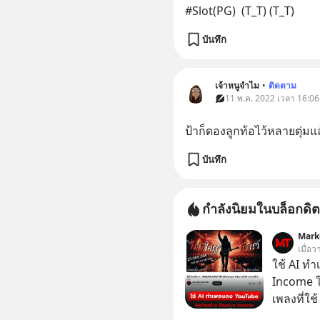
#Slot(PG)  (T_T) (T_T)
บันทึก
เจ้าหนูจำไม
•
ติดตาม
11 พ.ค. 2022 เวลา 16:06
ป้าก็ดองลูกท้อไว้หลายตุ่ม
บันทึก
กำลังนิยมในบล็อกดิต
Mark
เมื่อว
ใช้ AI ท
Income ใน
เพลงที่ใช้
ใครรู้ตัว