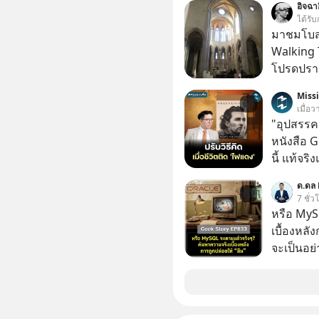
อิจฉา
ตอนนี้มีย
ได้รับ
มาชมโบสถ์
Walking 
โปรดปราน
เป็นทั้งวัน
Miss
เมื่อว
"อุปสรรค"
หนังสือ 
นี้ แท้จร
เวลาเปลี
ด.ดล 
หนึ่ง เคย
7 ชั่ว
ล้านดอลล
หรือ MyS
เขาไม่อยา
เบื้องหลั
คือ โทรศ
จะเป็นอย่า
ถึง 14 เดือนเต็ม แต่ความเงีย
เว็บไซต์กว
นั้นกลับก
กิจการไป? นี่คือเรื่องจริงของ MySQL ฐาน
เขาก้าวขึ
ระดับตำน
เปลี่ยนชีวิตเขา
ปลุกปั้นและต