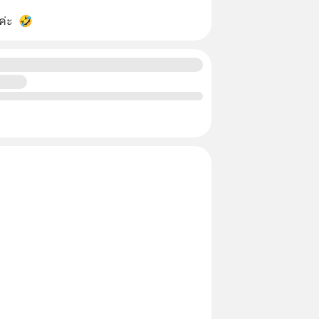
ค่ะ  🤣