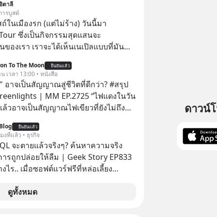
อิตาลี
อดรับชมกว่า 26 ล้านครั้งแล้ว
การบูสต์
ในเมืองรก (แต่ไม่ร้าง) วันนี้มา
Tour ซึ่งเป็นกิจกรรมสุดแสนจะ
ของเรา เราจะได้เห็นเนเปิลแบบที่มัน
ion To The Moon
ยืนยันแล้ว
าน เวลา 13:00 • หนังสือ
 อาจเป็นสัญญาณสู่ชีวิตที่ดีกว่า? #สรุป
Greenlights | MM EP.2725 “ไฟแดงในวัน
ดาวน์
ิงแล้วอาจเป็นสัญญาณไฟเขียวที่ยังไม่ถึง
่ยนสี” McConaughey ดาราดาวรุ่งในยุค
Blog
ยืนยันแล้ว
ปฏิเสธเงินค่าตัวหนังรอมคอมที่สูงถึง 14.5
โมงที่แล้ว • ธุรกิจ
าร์ (หรือราว 500 ล้านบาท) เพียงเพราะ
QL จะตายแล้วจริงๆ? ค้นหาความจริง
กขังตัวเองไว้ในกล่องเดิมๆ ผลที่ตามมา
งการถูกปล่อยให้ลืม | Geek Story EP833
ัพท์ของเขากลายเป็นความเงียบสนิทนาน
งไร.. เมื่อซอฟต์แวร์ฟรีที่หล่อเลี้ยง
บและ "ไฟแดง" ในวัน
่าครึ่งโลก ถูกมหาเศรษฐีคู่แข่งทุ่มเงินซื้อ
ลายเป็นการถอยหลังเพื่อตั้งหลัก จนส่งให้
ข้อมูล
ดูทั้งหมด
้นไปยืนถือรางวัลออสการ์ ในบทบาทที่
านที่โปรแกรมเมอร์คนหนึ่งใช้เวลา 27 ปี
ไปตลอดกาล ใน MM EP. นี้ เราจะ
ั้งชื่อตามลูกสาวของตัวเอง เมื่อรู้ว่าผล