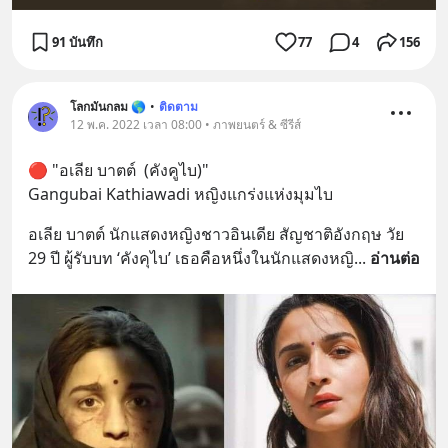
91 บันทึก
77
4
156
โลกมันกลม 🌎
•
ติดตาม
12 พ.ค. 2022 เวลา 08:00 • ภาพยนตร์ & ซีรีส์
🔴 "อเลีย บาตต์  (คังคูไบ)"
Gangubai Kathiawadi หญิงแกร่งแห่งมุมไบ
อเลีย บาตต์ นักแสดงหญิงชาวอินเดีย สัญชาติอังกฤษ วัย 
29 ปี ผู้รับบท ‘คังคุไบ’ เธอคือหนึ่งในนักแสดงหญิ
... 
อ่านต่อ