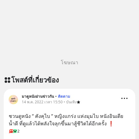
Podbean : https://bit.ly/4hVgqrY 🎧
ฟังผ่าน Youtube :
https://youtu.be/Jj3neoUL72g The
original article appeared here
https://www.tharadhol.com/geek-
story-ep833-or-is-mysql-really-
dying/ ติดตามสาระดี ๆ อัพเดททุกวัน
ผ่าน Line OA ด.ดล Blog คลิกเลย -->
โฆษณา
https://lin.ee/aMEkyNA
========================= 📣
โพสต์ที่เกี่ยวข้อง
สนับสนุนโดย 📣
=========================
เครียด หลับยาก ผมอยากแนะนำ
มาดูหนังอ่านข่าวกัน
•
ติดตาม
14 พ.ค. 2022 เวลา 15:50 • บันเทิง
ผลิตภัณฑ์เสริมอาหาร Diip CBD ช่วย
บรรเทาความเครียด ลดความวิตกกังวล
ชวนดูหนัง “ คังคุไบ “ หญิงแกร่ง แห่งมุมไบ หนังอินเดีย
เพิ่มการผ่อนคลาย ซึ่งช่วยให้การนอน
น้ำดี ที่ดูแล้วได้พลังใจลุกขึ้นมาสู้ชีวิตได้อีกครั้ง ❗️
หลับมีประสิทธิภาพมากยิ่งขึ้น 📍 สนใจ
2
สั่งซื้อสินค้า Diip CBD 💬 LINE :