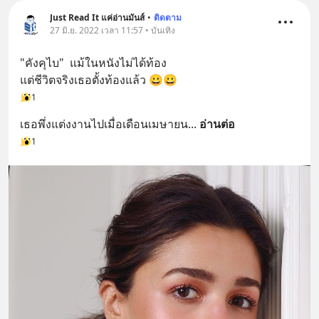
Just Read It แค่อ่านมันส์
•
ติดตาม
27 มิ.ย. 2022 เวลา 11:57 • บันเทิง
"คังคุไบ"  แม้ในหนังไม่ได้ท้อง
แต่ชีวิตจริงเธอตั้งท้องแล้ว 😀😀
1
เธอพึ่งแต่งงานไปเมื่อเดือนเมษายน
... 
อ่านต่อ
1