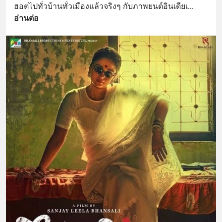
@diipgeek 🔗 หรือกดลิงก์
ฮอตไปทั่วบ้านทั่วเมืองแล้วจริงๆ กับภาพยนต์อินเดียเ
... 
https://lin.ee/U91Fzyz
อ่านต่อ