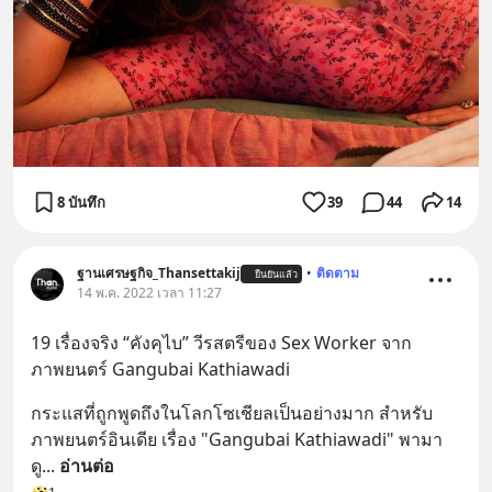
8 บันทึก
39
44
14
ฐานเศรษฐกิจ_Thansettakij
•
ติดตาม
ยืนยันแล้ว
14 พ.ค. 2022 เวลา 11:27
19 เรื่องจริง “คังคุไบ” วีรสตรีของ Sex Worker จาก
ภาพยนตร์ Gangubai Kathiawadi
กระแสที่ถูกพูดถึงในโลกโซเชียลเป็นอย่างมาก สำหรับ
ภาพยนตร์อินเดีย เรื่อง "Gangubai Kathiawadi" พามา
ดู
... 
อ่านต่อ