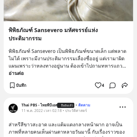
พิพิธภัณฑ์ Sansevero มหัศจรรย์แห่ง
ประติมากรรม
พิพิธภัณฑ์ Sansevero เป็นพิพิธภัณฑ์ขนาดเล็ก แต่พลาด
ไม่ได้ เพราะมีงานประติมากรรมเลื่องชื่ออยู่ แต่เรามาผิด
แผนเพราะว่าหลงทางอยู่นาน ต้องเข้าไปถามทหารแถว
... 
อ่านต่อ
บันทึก
4
Thai PBS - ไทยพีบีเอส
•
ติดตาม
ยืนยันแล้ว
11 พ.ค. 2022 เวลา 02:18 • ประวัติศาสตร์
ส่าหรีสีขาวสะอาด และแต้มแดงกลางหน้าผาก อาจเป็น
ภาพที่หลายคนเห็นผ่านตาหลายวันมานี้ กับเรื่องราวของ 