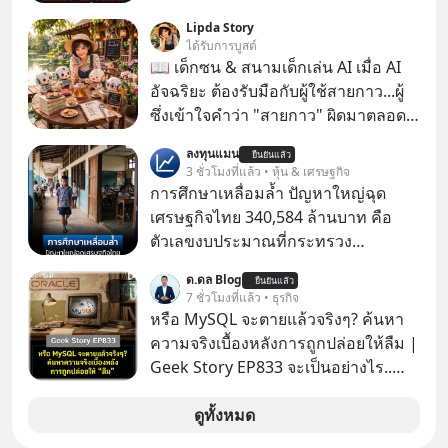
ผ่านหูกันมาบ้าง เช่น เพลง “ไม่มีใคร
Lipda Story
รู้ตัวเรา” จากช่องชื่อว่า UNHEARD
ได้รับการบูสต์
MUSIC ที่ตอนนี้มียอดรับชมกว่า 26
📖 เด็กซน & สนามเด็กเล่น AI เมื่อ AI
ล้านครั้งแล้ว
อัจฉริยะ ต้องรับมือกับผู้ใช้สายกาว...ผู้
ซึ่งเข้าใจคำว่า "สายกาว" ผิดมาตลอด
เกือบปี 🤣
ลงทุนแมน
ยืนยันแล้ว
3 ชั่วโมงที่แล้ว • หุ้น & เศรษฐกิจ
การศึกษาเหลื่อมล้ำ ปัญหาใหญ่ฉุด
เศรษฐกิจไทย 340,584 ล้านบาท คือ
ตัวเลขงบประมาณที่กระทรวง
ศึกษาธิการ ได้รับจัดสรรในงบประมาณ
ด.ดล Blog
ยืนยันแล้ว
รายจ่ายประจำปี 2568 ซึ่งมากที่สุดเป็น
7 ชั่วโมงที่แล้ว • ธุรกิจ
อันดับ 2 รองจากกระทรวงการคลัง
หรือ MySQL จะตายแล้วจริงๆ? ค้นหา
ความจริงเบื้องหลังการถูกปล่อยให้ลืม |
Geek Story EP833 จะเป็นอย่างไร..
เมื่อซอฟต์แวร์ฟรีที่หล่อเลี้ยงเว็บไซต์
กว่าครึ่งโลก ถูกมหาเศรษฐีคู่แข่งทุ่มเงิน
ดูทั้งหมด
ซื้อกิจการไป? นี่คือเรื่องจริงของ