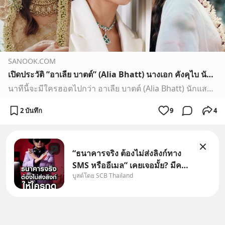
SANOOK.COM
เปิดประวัติ ”อาเลีย บาตต์” (Alia Bhatt) นางเอก คังคุไบ นักแสดงหญิงที่ค่าตัวแพงที่สุดของอินเดีย
นาทีนี้จะมีใครฮอตไปกว่า อาเลีย บาตต์ (Alia Bhatt) นักแสดงสาวผู้รับบท คังคุไบ จากภาพยนตร์มาแรง Gangubai Kathiawadi (หญิงแกร่งแห่งมุมไบ) นอกจากการแสดงสุดทรงพลัง เธอยังเป็นนางเอกที่ค่าตัวแพงที่สุดของอินเดียอีกด้วย
2 บันทึก
9
4
“ธนาคารจริง ต้องไม่ส่งลิงก์ทาง
SMS หรืออีเมล” เคยเจอมั้ย? มีคน
บูสต์โดย SCB Thailand
อ้างว่าโทรจากธนาคาร บอกว่า
บัญชีมีปัญหา แล้วให้กดลิงก์โน่นนี่
หรือสแกนคิวอาร์โค้ดทันที มาฟัง
“ป้าเก๋าเล่ากลโกง” เพื่อรู้ทันมุก