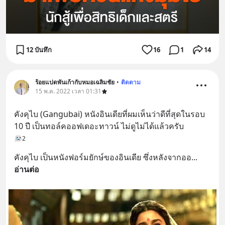
12 บันทึก
16
1
14
ร้อยแปดพันเก้ากับหมอเฉลิมชัย
•
ติดตาม
15 พ.ค. 2022 เวลา 01:31
คังคุไบ (Gangubai) หนังอินเดียที่ผมเห็นว่าดีที่สุดในรอบ 
10 ปี เป็นทอล์คออฟเดอะทาวน์ ไม่ดูไม่ได้แล้วครับ
2
คังคุไบ เป็นหนังฟอร์มยักษ์ของอินเดีย ซึ่งหลังจากออ
... 
อ่านต่อ