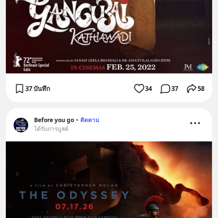
37 บันทึก
34
37
58
Before you go
•
ติดตาม
ได้รับการบูสต์