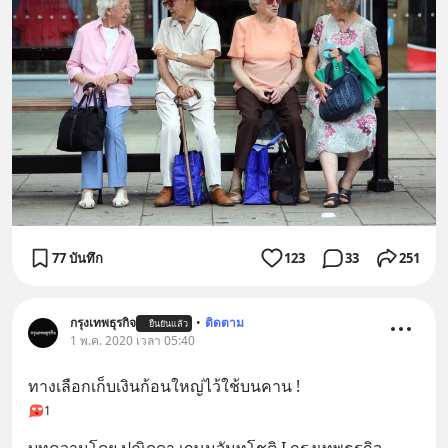
77 บันทึก
123
33
251
กรุงเทพธุรกิจ
•
ติดตาม
ยืนยันแล้ว
1 พ.ค. 2020 เวลา 05:40
ทางเลือกเก็บเงินก้อนใหญ่ไว้ใช้บนคาน !
1