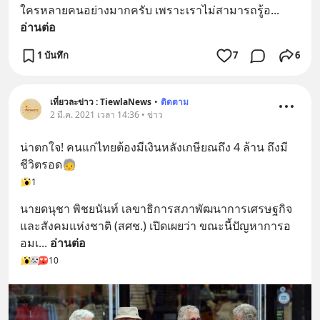
ใครหลายคนอย่างมากครับ เพราะเราไม่สามารถรู้อ
... 
อ่านต่อ
1 บันทึก
7
6
เที่ยวละข่าว : TiewlaNews
•
ติดตาม
2 มี.ค. 2021 เวลา 14:36 • ข่าว
น่าตกใจ! คนแก่ไทยต้องมีเงินหลังเกษียณ​ถึง 4 ล้าน​ ถึงมี
ชีวิตรอด​🧓
1
นายดนุชา พิชยนันท์ เลขาธิการสภาพัฒนาการเศรษฐกิจ
และสังคมแห่งชาติ (สศช.) เปิดเผยว่า ขณะนี้ปัญหาการอ
อมเ
... 
อ่านต่อ
10