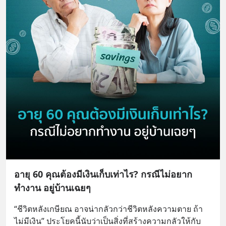
อายุ 60 คุณต้องมีเงินเก็บเท่าไร? กรณีไม่อยาก
ทำงาน อยู่บ้านเฉยๆ
“ชีวิตหลังเกษียณ อาจน่ากลัวกว่าชีวิตหลังความตาย ถ้า
ไม่มีเงิน” ประโยคนี้นับว่าเป็นสิ่งที่สร้างความกลัวให้กับ