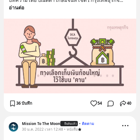
บทความโดย ปณิดดา เกษมจันทโชติ I กรุงเทพธุรกิจ
... 
อ่านต่อ
36 บันทึก
54
40
Mission To The Moon
•
ติดตาม
ยืนยันแล้ว
30 ม.ค. 2022 เวลา 12:48 • หนังสือ