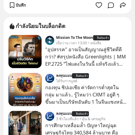
บันทึก
กำลังนิยมในบล็อกดิต
Mission To The Moon
ยืนยันแล้ว
เมื่อวาน เวลา 13:00 • หนังสือ
"อุปสรรค" อาจเป็นสัญญาณสู่ชีวิตที่ดี
กว่า? #สรุปหนังสือ Greenlights | MM
EP.2725 “ไฟแดงในวันนี้ แท้จริงแล้ว
อาจเป็นสัญญาณไฟเขียวที่ยังไม่ถึงเวลา
ลงทุนแมน
ยืนยันแล้ว
เปลี่ยนสี” McConaughey ดาราดาวรุ่ง
ได้รับการบูสต์
ในยุคหนึ่ง เคยปฏิเสธเงินค่าตัวหนังรอม
กองทุน ชิปเอเชีย ค่าจัดการต่ำสุดใน
คอมที่สูงถึง 14.5 ล้านดอลลาร์ (หรือ
กลุ่ม มาแล้ว.. รู้ไหมว่า CXMT อยู่ดี ๆ
ราว 500 ล้านบาท) เพียงเพราะเขาไม่
ขึ้นมาเป็นบริษัทอันดับ 1 ในจีนแซงหน้า
อยากขังตัวเองไว้ในกล่องเดิมๆ ผลที่
Tencent ขณะเดียวกัน TSMC เป็น
ลงทุนแมน
ตามมาคือ โทรศัพท์ของเขากลายเป็น
ยืนยันแล้ว
บริษัทอันดับ 1 ในไต้หวันมานานแล้ว
3 ชั่วโมงที่แล้ว • หุ้น & เศรษฐกิจ
ความเงียบสนิทนานถึง 14 เดือนเต็ม แต่
การศึกษาเหลื่อมล้ำ ปัญหาใหญ่ฉุด
ความเงียบและ "ไฟแดง" ในวันนั้นกลับ
เศรษฐกิจไทย 340,584 ล้านบาท คือ