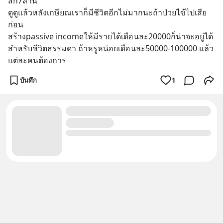
สัก7ล้าน
ดูดูแล้วหลังเกษียณเราก็มีชีวิตอีกไม่มากนะถ้าป่วยไข้ไปเสีย
ก่อน
สร้างpassive incomeให้มีรายได้เดือนละ20000ก็น่าจะอยู่ได้
สำหรับชีวิตธรรมดา ถ้าหรูหน่อยเดือนละ50000-100000 แล้ว
แต่ละคนต้องการ
บันทึก
1