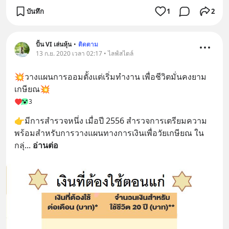
บันทึก
1
2
ปั้น VI เล่นหุ้น
•
ติดตาม
13 ก.ย. 2020 เวลา 02:17 • ไลฟ์สไตล์
💥วางแผนการออมตั้งแต่เริ่มทำงาน เพื่อชีวิตมั่นคงยาม
เกษียณ💥
3
👉มีการสำรวจหนึ่ง เมื่อปี 2556 สำรวจการเตรียมความ
พร้อมสำหรับการวางแผนทางการเงินเพื่อวัยเกษียณ ใน
กลุ่
... 
อ่านต่อ