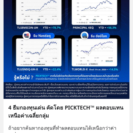
4 ธีมกองทุนเด่น คัดโดย PICKTECH™ ผลตอบแทน
เหนือค่าเฉลี่ยกลุ่ม
ถ้าอยากค้นหากองทุนที่ทำผลตอบแทนได้เหนือกว่าค่า