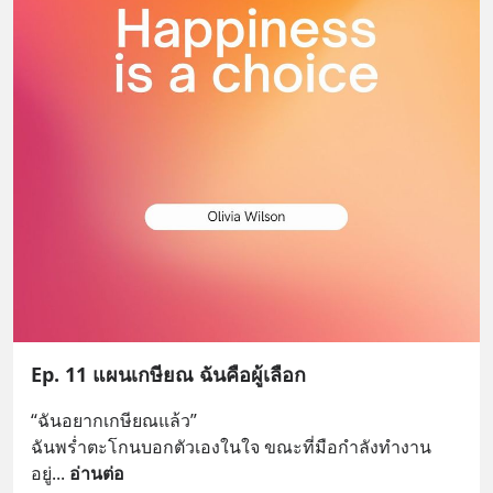
Ep. 11 แผนเกษียณ ฉันคือผู้เลือก
“ฉันอยากเกษียณแล้ว” 
ฉันพร่ำตะโกนบอกตัวเองในใจ ขณะที่มือกำลังทำงาน
อยู่
... 
อ่านต่อ