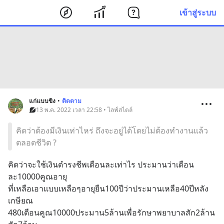
เข้าสู่ระบบ
แก่แบบขิง
•
ติดตาม
13 พ.ค. 2022 เวลา 22:58 • ไลฟ์สไตล์
คิดว่าต้องมีเงินเท่าไหร่ ถึงจะอยู่ได้โดยไม่ต้องทำงานแล้ว
ตลอดชีวิต ?
คิดว่าจะใช้เงินดำรงชีพเดือนละเท่าไร ประมานว่าเดือน
ละ10000คูณอายุ
ที่เหลือเอาแบบเหลือๆอายุยืน100ปีว่าประมานเหลือ40ปีหลัง
เกษียณ
480เดือนคูณ10000ประมาน5ล้านเพื่อรักษาพยาบาลสัก2ล้าน