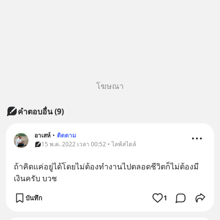
โฆษณา
คำตอบอื่น
(
9
)
อาเสห์
•
ติดตาม
15 พ.ค. 2022 เวลา 00:52 • ไลฟ์สไตล์
ถ้าคิดแค่อยู่ได้โดยไม่ต้องทำงานไปตลอดชีวิตก็ไม่ต้องมี
เงินครับ บวช
บันทึก
1