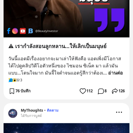
⚠️ เรากำลังสอนลูกหลาน...ให้เลิกเป็นมนุษย์
วันนี้แอดมีเรื่องอยากจะมาเล่าให้ฟังคือ แอดเพิ่งมีโอกาส
ได้ไปดูคลิปวิดีโอตัวหนึ่งของ ไซมอน ซิเน็ค มา แล้วมัน
แบบ...โดนใจมาก มันจี้ใจดำจนแอดรู้สึกว่าต้องเ
... 
อ่านต่อ
3
76 บันทึก
112
8
126
MyThoughts
•
ติดตาม
ได้รับการบูสต์