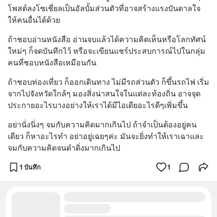
โพสต์ลงโซเชี่ยลเป็นอัลบั้มส่วนตัวที่อาจสร้างแรงบันดาลใจ
ให้คนอื่นได้ด้วย
ถ้าชอบอ่านหนังสือ อ่านจบแล้วได้ความคิดเห็นหรือโลกทัศน์
ใหม่ๆ ก็จดบันทึกไว้ หรือจะเขียนแชร์ประสบการณ์ไปในกลุ่ม
คนที่ชอบหนังสือเหมือนกัน
ถ้าชอบท่องเที่ยว ก็ออกเดินทาง ไม่มีรถส่วนตัว ก็ขึ้นรถไฟ เริ่ม
จากไปจังหวัดใกล้ๆ มองสิ่งน่าสนใจในแต่ละท้องถิ่น อาจจุด
ประกายอะไรบางอย่างให้เราได้มีไอเดียอะไรดีๆเพิ่มขึ้น
อย่านั่งนิ่งๆ จมกับความคิดมากเกินไป ถ้าจำเป็นต้องอยู่คน
เดียว ก็หาอะไรทำ อย่าอยู่เฉยๆค่ะ มันจะยิ่งทำให้เราเฉาและ
จมกับความคิดจนดำดิ่งมากเกินไป
1 บันทึก
1