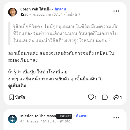
Coach Peh โค้ชเป๊ะ
•
ติดตาม
30 พ.ค. 2022 เวลา 07:54 • ไลฟ์สไตล์
รู้สึกเบื่อชีวิตค่ะ ไม่มีจุดมุ่งหมายในชีวิต มีแต่ความเบื่อ
ชีวิตแต่ละวันทำงานเลิกงานนอน วันหยุดก็ไม่อยากไป
ใหนเลยค่ะ แนะนำวีธีสร้างแรงจูงใจหน่อยนะคะ ?
อย่าเบื่อนานค่ะ สมองจะเคยตัวกับการจมดิ่ง เคมีลบใน
สมองเริ่มมาละ
ถ้ารู้ว่า เบื่อปุ้บ ให้ทำโน่นนี่เลย 
ง่ายๆ แค่ยิ้มหน้ากระจก ขยับตัว ลุกขึ้นยืน เดิน วิ่
... 
ดูเพิ่มเติม
บันทึก
1
1
Mission To The Moon
•
ติดตาม
ยืนยันแล้ว
4 ม.ค. 2022 เวลา 13:15 • หนังสือ