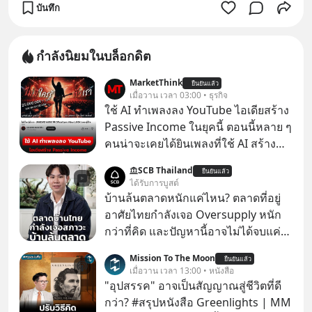
บันทึก
กำลังนิยมในบล็อกดิต
MarketThink
ยืนยันแล้ว
เมื่อวาน เวลา 03:00 • ธุรกิจ
ใช้ AI ทำเพลงลง YouTube ไอเดียสร้าง
Passive Income ในยุคนี้ ตอนนี้หลาย ๆ
คนน่าจะเคยได้ยินเพลงที่ใช้ AI สร้าง
ผ่านหูกันมาบ้าง เช่น เพลง “ไม่มีใคร
SCB Thailand
ยืนยันแล้ว
รู้ตัวเรา” จากช่องชื่อว่า UNHEARD
ได้รับการบูสต์
MUSIC ที่ตอนนี้มียอดรับชมกว่า 26
บ้านล้นตลาดหนักแค่ไหน? ตลาดที่อยู่
ล้านครั้งแล้ว
อาศัยไทยกำลังเจอ Oversupply หนัก
กว่าที่คิด และปัญหานี้อาจไม่ได้จบแค่
เรื่องเศรษฐกิจ #SCBEIC #อสังหา #บ้าน
Mission To The Moon
ยืนยันแล้ว
ล้นตลาด #เศรษฐกิจไทย #EICAround
เมื่อวาน เวลา 13:00 • หนังสือ
#SCBThailand สามารถดูคลิปที่
"อุปสรรค" อาจเป็นสัญญาณสู่ชีวิตที่ดี
youtube ประกอบได้ที่ link :
กว่า? #สรุปหนังสือ Greenlights | MM