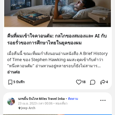
คืนที่ผมเข้าใจควอนตัม: กลไกของสมองและ AI กับ
รอยรั่วของการศึกษาไทยในยุคของผม
เมื่อคืนนี้ ขณะที่ผมกำลังนอนอ่านหนังสือ A Brief History 
of Time ของ Stephen Hawking ผมสะดุดเข้ากับคำว่า 
"หนึ่งควอนตัม" อ่านทวนอยู่หลายรอบก็ยังไม่สามาร
... 
อ่านต่อ
5 บันทึก
18
4
นกขมิ้น บินไกล Miles Travel Inka
•
ติดตาม
23 เม.ย. 2023 เวลา 00:06 • ท่องเที่ยว
Jeep Arch