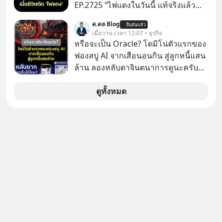
https://youtube.com/shorts/-
EP.2725 “ไฟแดงในวันนี้ แท้จริงแล้ว
xU9gYcfVJk?feature=share
อาจเป็นสัญญาณไฟเขียวที่ยังไม่ถึงเวลา
ด.ดล Blog
ยืนยันแล้ว
เปลี่ยนสี” McConaughey ดาราดาวรุ่ง
เมื่อวาน เวลา 12:07 • ธุรกิจ
ในยุคหนึ่ง เคยปฏิเสธเงินค่าตัวหนังรอม
หรือจะเป็น Oracle? โดมิโน่ตัวแรกของ
คอมที่สูงถึง 14.5 ล้านดอลลาร์ (หรือ
ฟองสบู่ AI จากเสือนอนกิน สู่ลูกหนี้แสน
ราว 500 ล้านบาท) เพียงเพราะเขาไม่
ล้าน ลองหลับตาจินตนาการดูนะครับว่า
อยากขังตัวเองไว้ในกล่องเดิมๆ ผลที่
ถ้าหากเราต้องทำงานกับบริษัทที่ขึ้นชื่อ
ตามมาคือ โทรศัพท์ของเขากลายเป็น
ว่าเขี้ยวลากดินสุดๆ มันจะน่าปวดหัว
ดูทั้งหมด
ความเงียบสนิทนานถึง 14 เดือนเต็ม แต่
ขนาดไหน…
ความเงียบและ "ไฟแดง" ในวันนั้นกลับ
กลายเป็นการถอยหลังเพื่อตั้งหลัก จนส่ง
ให้เขาก้าวขึ้นไปยืนถือรางวัลออสการ์
ในบทบาทที่เปลี่ยนชีวิตเขาไปตลอดกาล
ใน MM EP. นี้ เราจะมาร่วมถอดรหัส
และปรับวิธีคิดกันว่า Greenlight (ไฟ
เขียว) จะสร้างมันขึ้นมาล่วงหน้าด้วย
วินัยและความพร้อมได้อย่างไร?
Yellowlight (ไฟเหลือง) จะรับมือกับ
สัญญาณเตือน และชะลอตัวอย่างมีสติ