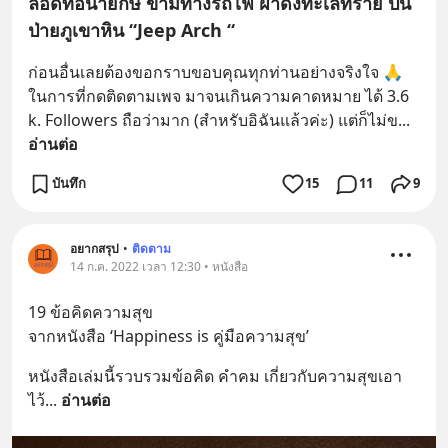
ลอดท่อน้ำยักษ์ ข้ามทางรถไฟ ฝ่าดงทะเลทราย ปีน
ป่ายภูเขาหิน “Jeep Arch “
ก่อนอื่นเลยต้องขอกราบขอบคุณทุกท่านอย่างจริงใจ 🙏 
ในการที่กดติดตามเพจ มาจนเกินความคาดหมาย ได้ 3.6 
k. Followers ถือว่ามาก (สำหรับอิฉันแล้วค่ะ) แต่ก็ไม่ข
... 
อ่านต่อ
บันทึก
15
11
9
อยากสรุป
•
ติดตาม
14 ก.ค. 2022 เวลา 12:30 • หนังสือ
19 ข้อคิดความสุข
จากหนังสือ ‘Happiness is คู่มือความสุข’
หนังสือเล่มนี้รวบรวมข้อคิด คำคม เกี่ยวกับความสุขเอา
ไว้
... 
อ่านต่อ