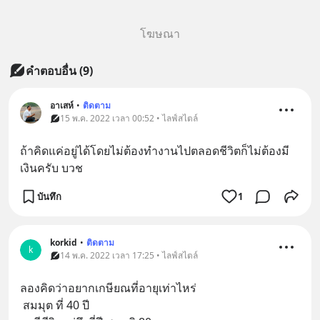
โฆษณา
คำตอบอื่น
(
9
)
อาเสห์
•
ติดตาม
15 พ.ค. 2022 เวลา 00:52 • ไลฟ์สไตล์
ถ้าคิดแค่อยู่ได้โดยไม่ต้องทำงานไปตลอดชีวิตก็ไม่ต้องมี
เงินครับ บวช
บันทึก
1
korkid
•
ติดตาม
k
14 พ.ค. 2022 เวลา 17:25 • ไลฟ์สไตล์
ลองคิดว่าอยากเกษียณที่อายุเท่าไหร่
 สมมุต ที่ 40 ปี 