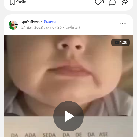
บันทึก
3
คุยกับป้าพา
•
ติดตาม
24 พ.ค. 2023 เวลา 07:30 • ไลฟ์สไตล์
1:29