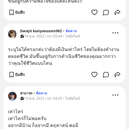
ขึ้นอยู่กับความพอใจของแต่ละคนค่ะ!!
บันทึก
Darajit kosiyonusorn982
•
ติดตาม
14 พ.ค. 2022 เวลา 05:44 • ไลฟ์สไตล์
ระบุไม่ได้หรอกค่ะว่าต้องมีเงินเท่าไหร่ โดยไม่ต้องทำงาน
ตลอดชีวิต มันขึ้นอยู่กับการดำเนินชีวิตของคุณมากกว่า 
ว่าคุณใช้ชีวิตแบบไหน
บันทึก
สามารถ
•
ติดตาม
14 พ.ค. 2022 เวลา 04:55 • ไลฟ์สไตล์
เท่าไหร่ 
เท่าไหร่ก็ไม่พอครับ
อยากมีบ้าน ก็อยากมี คฤหาสน์ พอมี 