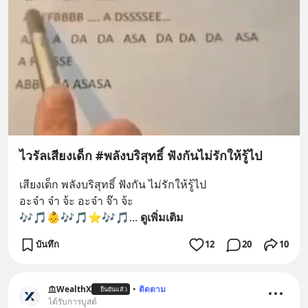
ไวรัลเสียงเด็ก #พลังบริสุทธิ์ ฟังกันไม่รักให้รู้ไป
เสียงเด็ก พลังบริสุทธิ์ ฟังกัน ไม่รักให้รู้ไป
อะจ๋า จ๋า จ้ะ อะจ๋า จ๊า จ้ะ 
🎶🎵👶🎶🎵⭐️🎶🎵
... 
ดูเพิ่มเติม
บันทึก
12
20
10
WealthX
•
ติดตาม
ยืนยันแล้ว
ได้รับการบูสต์