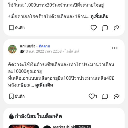
ใช้วันละ1,000บาทx30วันxจำนวนปีที่จะหายใจอยู่
+เผื่อค่าเจอโรคร้ายไปด้วยเดือนละ1ล้าน
... 
ดูเพิ่มเติม
บันทึก
แก่แบบขิง
•
ติดตาม
13 พ.ค. 2022 เวลา 22:58 • ไลฟ์สไตล์
คิดว่าจะใช้เงินดำรงชีพเดือนละเท่าไร ประมานว่าเดือน
ละ10000คูณอายุ
ที่เหลือเอาแบบเหลือๆอายุยืน100ปีว่าประมานเหลือ40ปี
หลังเกษียณ
... 
ดูเพิ่มเติม
บันทึก
1
กำลังนิยมในบล็อกดิต
MarketThink
ยืนยันแล้ว