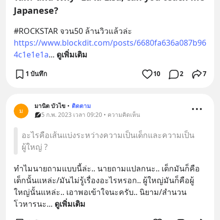
Japanese?
#ROCKSTAR จวน50 ล้านวิวแล้วล่ะ
https://www.blockdit.com/posts/6680fa636a087b96
4c1e1e1a
... 
ดูเพิ่มเติม
1 บันทึก
10
2
7
มานิต บัวไข
•
ติดตาม
ม
5 ก.พ. 2023 เวลา 09:20 • ความคิดเห็น
อะไรคือเส้นแบ่งระหว่างความเป็นเด็กและความเป็น
ผู้ใหญ่ ?
ท​ำ​ไม​นาย​ถาม​แบบ​นี้​ล่ะ.. นาย​ถาม​แปลก​นะ.. เด็ก​มัน​ก็​คือ​
เด็ก​นั้น​แห​ล่ะ​/มัน​ไม่​รู้​เรื่อง​อะไร​หรอก.. ผู้​ใหญ่​มัน​ก็​คือ​ผู้​
ใหญ่​นั้น​แห​ล่ะ.. เอา​พอ​เข้าใจ​นะ​ครับ.. นิยาม​/สำนวน
โวหาร​นะ​
... 
ดูเพิ่มเติม