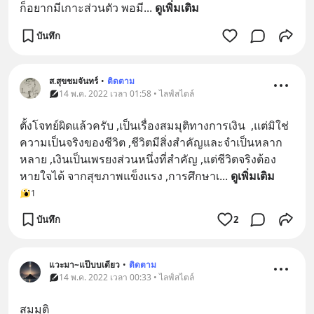
ก็อยากมีเกาะส่วนตัว พอมี
... 
ดูเพิ่มเติม
บันทึก
ส.สุขชมจันทร์
•
ติดตาม
14 พ.ค. 2022 เวลา 01:58 • ไลฟ์สไตล์
ตั้งโจทย์ผิดแล้วครับ ,เป็นเรื่องสมมุติทางการเงิน  ,แต่มิใช่
ความเป็นจริงของชีวิต ,ชีวิตมีสิ่งสำคัญและจำเป็นหลาก
หลาย ,เงินเป็นเพรยงส่วนหนึ่งที่สำคัญ ,แต่ชีวิตจริงต้อง
หายใจได้ จากสุขภาพแข็งแรง ,การศึกษาเ
... 
ดูเพิ่มเติม
1
บันทึก
2
แวะมา~แป๊บบเดียว
•
ติดตาม
14 พ.ค. 2022 เวลา 00:33 • ไลฟ์สไตล์
สมมุติ