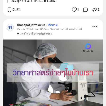
|   ข้อมูลไม่ได้โกหก
... 
อ่านต่อ
บันทึก
1
2
Thanapat Jermkwun
•
ติดตาม
25 ส.ค. 2024 เวลา 06:58 • วิทยาศาสตร์ & เทคโนโลยี
มหาวิทยาลัยราชภัฏสงขลา