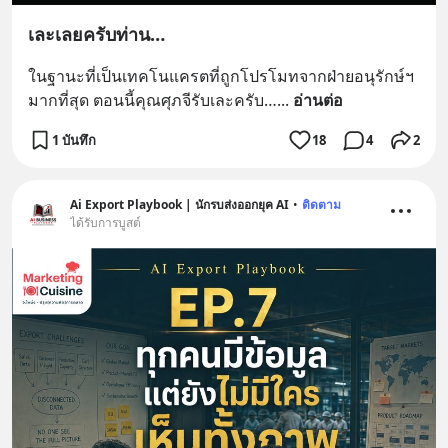
เละเลยครับท่าน…
ในฐานะที่เป็นเทคโนแครตที่ถูกโปรโมทจากฝ่ายอนุรักษ์ฯ
มากที่สุด ตอนนี้คุณศุภจีรับเละครับ…
... 
อ่านต่อ
1 บันทึก
18
4
2
Ai Export Playbook | นักรบส่งออกยุค AI
•
ติดตาม
ได้รับการบูสต์