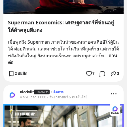
Superman Economics: เศรษฐศาสตร์ที่ซ่อนอยู่
ใต้ผ้าคลุมสีแดง
เมื่อพูดถึง Superman ภาพในหัวของหลายคนคือฮีโร่ผู้บิน
ได้ ต่อยตึกถล่ม และมาช่วยโลกในวินาทีสุดท้าย แต่ภายใต้
พลังอันยิ่งใหญ่ ยังซ่อนบทเรียนทางเศรษฐศาสตร์ท
... 
อ่าน
ต่อ
2 บันทึก
7
3
Blockdit
•
ติดตาม
ยืนยันแล้ว
4 ก.พ. เวลา 11:00 • วิทยาศาสตร์ & เทคโนโลยี