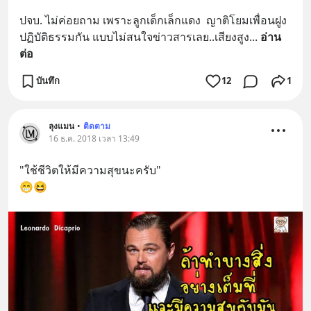
ปจบ. ไม่ค่อยถาม เพราะลูกเด็กเล็กแดง  ญาติโยมเพื่อนฝูง 
ปฏิบัติธรรมกัน แบบไม่สนใจข่าวสารเลย..เสียงสูง
... 
อ่าน
ต่อ
บันทึก
12
1
ลุงแมน
•
ติดตาม
16 ธ.ค. 2018 เวลา 13:49
"ใช้ชีวิตให้มีความสุขนะครับ"
😁😆