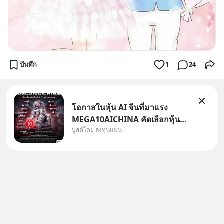
บันทึก
1
24
โอกาสในหุ้น AI จีนที่มาแรง
MEGA10AICHINA คัดเลือกหุ้น
บูสต์โดย ลงทุนแมน
ใหม่ 9 ตัว เข้ากองทุน.. ครอบคลุม
ทั้งซัปพลายเชน AI จีน พิเศษ ช่วง
3 - 19 ส.ค. 69 มีโปรโมชัน ลด
50% ค่าธรรมเนียมซื้อ | ยอด 2
ล้านบาทขึ้นไป ฟรีค่าธรร