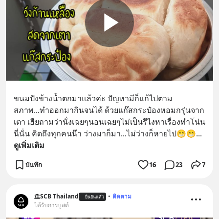
ขนมปังข้างน้ำตกมาแล้วค่ะ ปัญหามีก็แก้ไปตาม
สภาพ...ทำออกมากินจนได้ ด้วยแก๊สกระป๋องหอมกรุ่นจาก
เตา เฮียถามว่านั่งเฉยๆนอนเฉยๆไม่เป็นรึไงหาเรื่องทำโน่น 
นี่นั่น คิดถึงทุกคนน๊า ว่างมาก็มา...ไม่ว่างก็หายไป😁😁
... 
ดูเพิ่มเติม
บันทึก
16
23
7
SCB Thailand
•
ติดตาม
ยืนยันแล้ว
ได้รับการบูสต์