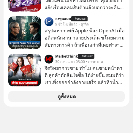
ได้เงินคืน เมื่อห้างดังโทรหาคุณวิยะดา
แจ้งเรื่องเคลมสินค้าแล้วบอกว่าจะคืน
เงิน คุณวิยะดาจะได้เงินจริง หรือเป็น
ลงทุนแมน
ยืนยันแล้ว
เรื่องจ้อจี้ หาคำตอบได้ที่ “ป้าเก๋าเล่ากล
9 ชั่วโมงที่แล้ว • ธุรกิจ
โกง” EP4 ตอน “เขาบอกว่าจะได้เงิน
สรุปมหากาพย์ Apple ฟ้อง OpenAI เมื่อ
คืน” #ป้าเก๋าเล่ากลโกง #แก้เกมกลโกง
อดีตพนักงาน กลายประเด็น ขโมยความ
#อยู่อย่างยั่งยืน #Cybersecurity #เตือน
ลับทางการค้า ถ้าเพื่อนเก่าที่เคยทำงาน
ภัยออนไลน์
ด้วยกัน ทักมาขอให้เราช่วยหาไฟล์งาน
MarketThink
ยืนยันแล้ว
เก่าที่เขาเคยทำไว้ ตอนยังอยู่บริษัท
30 ก.ค. เวลา 03:00 • การตลาด
เดียวกัน
จิตวิทยาการขาย ทำไม คนขายหน้าตา
ดี ลูกค้าตัดสินใจซื้อ ได้ง่ายขึ้น สมมติว่า
เราเพิ่งออกกำลังกายเสร็จ แล้วหิวน้ำ
มาก ๆ แล้วเจอร้านขายน้ำอยู่สองร้านที่
ขายของเหมือนกันทุกอย่าง
ดูทั้งหมด