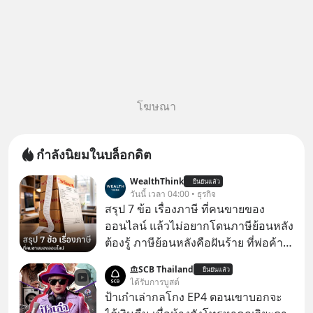
โฆษณา
กำลังนิยมในบล็อกดิต
WealthThink
ยืนยันแล้ว
วันนี้ เวลา 04:00 • ธุรกิจ
สรุป 7 ข้อ เรื่องภาษี ที่คนขายของ
ออนไลน์ แล้วไม่อยากโดนภาษีย้อนหลัง
ต้องรู้ ภาษีย้อนหลังคือฝันร้าย ที่พ่อค้า
แม่ค้าคนไหนก็คงไม่อยากพบเจอ
SCB Thailand
ยืนยันแล้ว
ได้รับการบูสต์
ป้าเก๋าเล่ากลโกง EP4 ตอนเขาบอกจะ