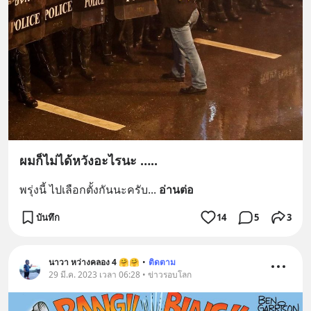
ผมก็ไม่ได้หวังอะไรนะ …..
พรุ่งนี้ ไปเลือกตั้งกันนะครับ
... 
อ่านต่อ
บันทึก
14
5
3
นาวา หว่างคลอง 4 🤗🤗
•
ติดตาม
29 มี.ค. 2023 เวลา 06:28 • ข่าวรอบโลก