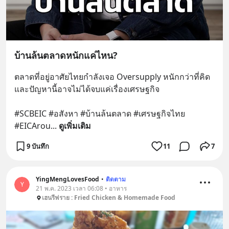
บ้านล้นตลาดหนักแค่ไหน?
ตลาดที่อยู่อาศัยไทยกำลังเจอ Oversupply หนักกว่าที่คิด 
และปัญหานี้อาจไม่ได้จบแค่เรื่องเศรษฐกิจ 
#SCBEIC #อสังหา #บ้านล้นตลาด #เศรษฐกิจไทย 
#EICArou
... 
ดูเพิ่มเติม
9 บันทึก
11
7
YingMengLovesFood
•
ติดตาม
Y
21 พ.ค. 2023 เวลา 06:08 • อาหาร
เฮนรีฟราย : Fried Chicken & Homemade Food