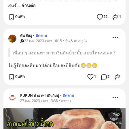
สหรั
... 
อ่านต่อ
บันทึก
22
1
ตัน ยันฮู
•
ติดตาม
22 ก.พ. 2023 เวลา 16:15 • หุ้น & เศรษฐกิจ
เพื่อน ๆ ลงทุนทางการเงินกันบ้างมั้ย แบบไหนนะคะ ?
ไปกู้ร้อยละสิบมาปล่อยร้อยละยี่สิบคับ😁😁😁
บันทึก
1
2
PUPUN ทำอาหารกินกับปู
•
ติดตาม
27 ก.พ. 2023 เวลา 13:38 • อาหาร
7:42