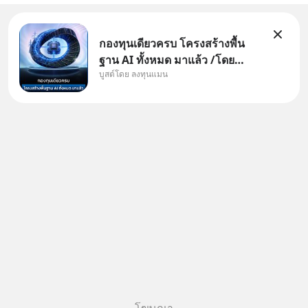
กองทุนเดียวครบ โครงสร้างพื้น
ฐาน AI ทั้งหมด มาแล้ว /โดย
บูสต์โดย ลงทุนแมน
ลงทุนแมน AI Supercycle คือช่วง
เวลาที่เทคโนโลยีปัญญาประดิษฐ์
จะกลายเป็นตัวขับเคลื่อนหลัก ของ
การเติบโตทางเศรษฐกิจ และวิถี
ชีวิตของผู้คนอย่างยาวนานต่