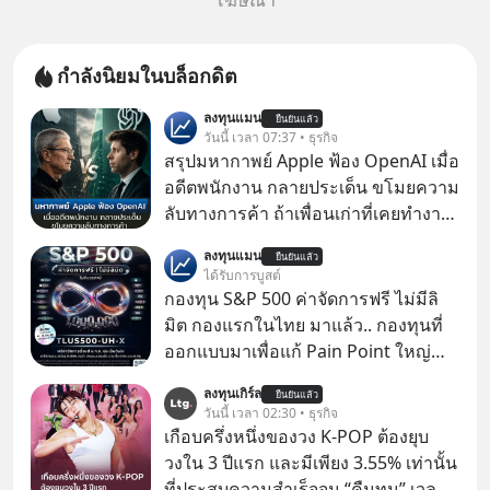
โฆษณา
กำลังนิยมในบล็อกดิต
ลงทุนแมน
ยืนยันแล้ว
วันนี้ เวลา 07:37 • ธุรกิจ
สรุปมหากาพย์ Apple ฟ้อง OpenAI เมื่อ
อดีตพนักงาน กลายประเด็น ขโมยความ
ลับทางการค้า ถ้าเพื่อนเก่าที่เคยทำงาน
ด้วยกัน ทักมาขอให้เราช่วยหาไฟล์งาน
ลงทุนแมน
ยืนยันแล้ว
เก่าที่เขาเคยทำไว้ ตอนยังอยู่บริษัท
ได้รับการบูสต์
เดียวกัน
กองทุน S&P 500 ค่าจัดการฟรี ไม่มีลิ
มิต กองแรกในไทย มาแล้ว.. กองทุนที่
ออกแบบมาเพื่อแก้ Pain Point ใหญ่
ของนักลงทุนไทยพร้อมกัน 3 เรื่อง
ลงทุนเกิร์ล
ยืนยันแล้ว
วันนี้ เวลา 02:30 • ธุรกิจ
เกือบครึ่งหนึ่งของวง K-POP ต้องยุบ
วงใน 3 ปีแรก และมีเพียง 3.55% เท่านั้น
ที่ประสบความสำเร็จจน “คืนทุน” เวลา