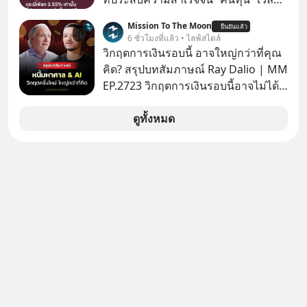
มองเข้าไปในวงการ K-POP เรามักจะ
Mission To The Moon
ยืนยันแล้ว
เห็นภาพความสำเร็จที่หรูหรา คอนเสิร์ต
6 ชั่วโมงที่แล้ว • ไลฟ์สไตล์
สเกลใหญ่ระดับสเตเดียม และยอดขา
วิกฤตการเงินรอบนี้ อาจใหญ่กว่าที่คุณ
ยอัลบัมถล่มทลายจากวงตัวท็อปอย่าง
คิด? สรุปบทสัมภาษณ์ Ray Dalio | MM
BTS, BLACKPINK หรือ SEVENTEEN
EP.2723 วิกฤตการเงินรอบนี้อาจไม่ได้
เหมือนทุกครั้งที่เราเคยเจอ เมื่อ Ray
Dalio ชายผู้เคยทำนายวิกฤตเศรษฐกิจ
ดูทั้งหมด
มาแล้วหลายต่อหลายครั้ง ออกมาส่ง
สัญญาณเตือนระเบิดเวลาลูกใหม่ที่
กำลังก่อตัวขึ้น จาก "ระเบิดหนี้สิน
มหาศาล" ผสานเข้ากับ "ฟองสบู่กระแส
AI" ที่ผู้คนกำลังแห่ไล่ราคาอย่างบ้าคลั่ง
บทเรียนจากประวัติศาสตร์ 500 ปี บอก
อะไรเรา? ระเบียบโลกกำลังจะเปลี่ยน
มือไปในทิศทางไหน? และเราควรรับมือ
อย่างไรก่อนที่ทุกอย่างจะสายเกินไป?
ร่วมเจาะลึกบทวิเคราะห์และข้อคิดการ
เงินฉบับ Dalio กันได้ใน EP. นี้