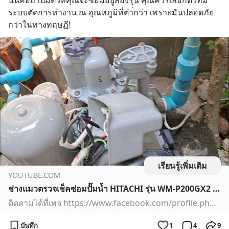
นั่นคือถ้าปั๊มตัวที่คุณจะซื้อมีอยู่สองรุ่น คุณควรเลือกตัวที่มี
ระบบตัดการทำงาน ณ อุณหภูมิที่ตำ่กว่า เพราะมันปลอดภัย
กว่าในทางทฤษฎี!
เรียนรู้เพิ่มเติม
YOUTUBE.COM
ช่างแมวตรวจเช็คซ่อมปั๊มน้ำ HITACHI รุ่น WM-P200GX2 อาการ เพื่อนช่างเปลี่ยนทุกอย่างแล้วทำงานไม่ตัดน้ำ
ติดตามได้ที่เพจ https://www.facebook.com/profile.php?id=100006649414062
บันทึก
1
4
9