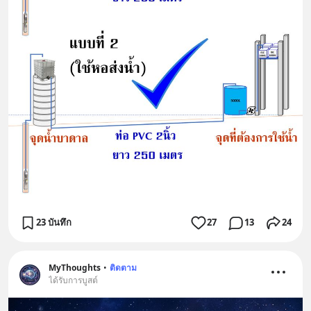
23 บันทึก
27
13
24
MyThoughts
•
ติดตาม
ได้รับการบูสต์