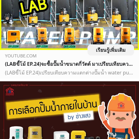
เรียนรู้เพิ่มเติม
YOUTUBE.COM
(LABขี้โม้ EP.24)จะซื้อปั๊มน้ำขนาดกี่วัตต์ มาเปรียบเทียบความเเตกต่างปั๊มน้ำ water pump กัน
(LABขี้โม้ EP.24)เปรียบเทียบความเเตกต่างปั๊มน้ำ water pumpปั๊มน้ำ ที่นำมารีวิวมีดังนี้ นะครับ.........1.ปั๊มน้ำอัตโนมัติ MITSUBISHI WP-105R กำลัง 105 วัตต์(เ...