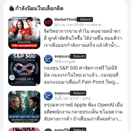
กำลังนิยมในบล็อกดิต
MarketThink
ยืนยันแล้ว
30 ก.ค. เวลา 03:00 • การตลาด
จิตวิทยาการขาย ทำไม คนขายหน้าตา
ดี ลูกค้าตัดสินใจซื้อ ได้ง่ายขึ้น สมมติว่า
เราเพิ่งออกกำลังกายเสร็จ แล้วหิวน้ำ
มาก ๆ แล้วเจอร้านขายน้ำอยู่สองร้านที่
ลงทุนแมน
ยืนยันแล้ว
ขายของเหมือนกันทุกอย่าง
ได้รับการบูสต์
กองทุน S&P 500 ค่าจัดการฟรี ไม่มีลิ
มิต กองแรกในไทย มาแล้ว.. กองทุนที่
ออกแบบมาเพื่อแก้ Pain Point ใหญ่
ของนักลงทุนไทยพร้อมกัน 3 เรื่อง
ลงทุนแมน
ยืนยันแล้ว
วันนี้ เวลา 07:37 • ธุรกิจ
สรุปมหากาพย์ Apple ฟ้อง OpenAI เมื่อ
อดีตพนักงาน กลายประเด็น ขโมยความ
ลับทางการค้า ถ้าเพื่อนเก่าที่เคยทำงาน
ด้วยกัน ทักมาขอให้เราช่วยหาไฟล์งาน
ลงทุนเกิร์ล
ยืนยันแล้ว