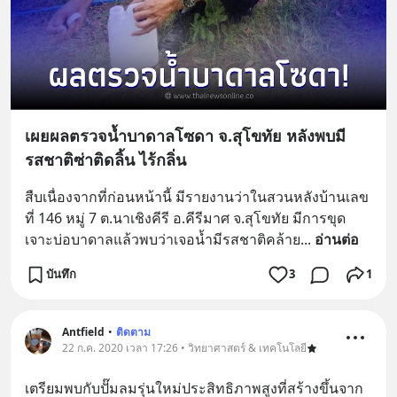
เผยผลตรวจน้ำบาดาลโซดา จ.สุโขทัย หลังพบมี
รสชาติซ่าติดลิ้น ไร้กลิ่น
สืบเนื่องจากที่ก่อนหน้านี้ มีรายงานว่าในสวนหลังบ้านเลข
ที่ 146 หมู่ 7 ต.นาเชิงคีรี อ.คีรีมาศ จ.สุโขทัย มีการขุด
เจาะบ่อบาดาลแล้วพบว่าเจอน้ำมีรสชาติคล้าย
... 
อ่านต่อ
บันทึก
3
1
Antfield
•
ติดตาม
22 ก.ค. 2020 เวลา 17:26 • วิทยาศาสตร์ & เทคโนโลยี
เตรียมพบกับปั๊มลมรุ่นใหม่ประสิทธิภาพสูงที่สร้างขึ้นจาก