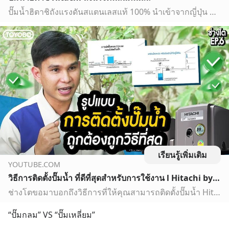
ปั๊มน้ำฮิตาชิถังแรงดันสแตนเลสแท้ 100% นำเข้าจากญี่ปุ่น ขึ้นรูปโดยวิธีการ Rolling ไร้รอยเชื่อมต่อ ปลอดภัย ทนทาน ไม่เป็นสนิม ทำงานตามจังหวะเปิด-ปิดของก๊อกน้ำ
เรียนรู้เพิ่มเติม
YOUTUBE.COM
วิธีการติดตั้งปั๊มน้ำ ที่ดีที่สุดสำหรับการใช้งาน l Hitachi by Toyobo (Thailand)
ช่างโตขอมาบอกถึงวิธีการที่ให้คุณสามารถติดตั้งปั๊มน้ำ Hitachi ได้ถูกต้อง และ ถูกวิธีที่สุด เพื่อให้ปั๊มน้ำสามารถทำงานได้อย่างเต็มประสิทธิภาพ จะเป็นยังไงบ้าง ไ...
“ปั๊มกลม” VS “ปั๊มเหลี่ยม”