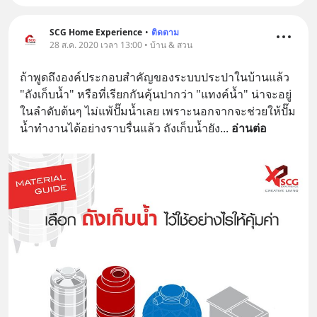
SCG Home Experience
•
ติดตาม
28 ส.ค. 2020 เวลา 13:00 • บ้าน & สวน
ถ้าพูดถึงองค์ประกอบสำคัญของระบบประปาในบ้านแล้ว 
"ถังเก็บน้ำ" หรือที่เรียกกันคุ้นปากว่า "แทงค์น้ำ" น่าจะอยู่
ในลำดับต้นๆ ไม่แพ้ปั๊มน้ำเลย เพราะนอกจากจะช่วยให้ปั๊ม
น้ำทำงานได้อย่างราบรื่นแล้ว ถังเก็บน้ำยัง
... 
อ่านต่อ