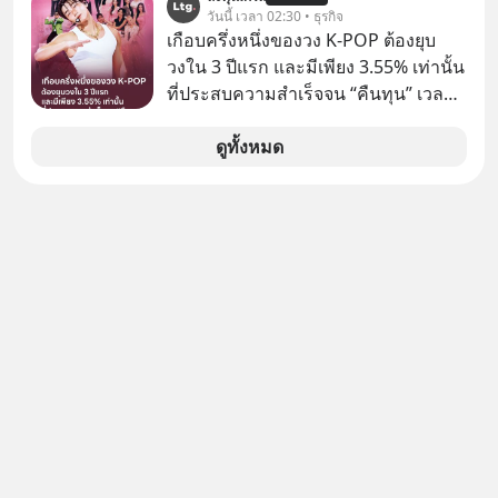
เก่าที่เขาเคยทำไว้ ตอนยังอยู่บริษัท
วันนี้ เวลา 02:30 • ธุรกิจ
เดียวกัน
เกือบครึ่งหนึ่งของวง K-POP ต้องยุบ
วงใน 3 ปีแรก และมีเพียง 3.55% เท่านั้น
ที่ประสบความสำเร็จจน “คืนทุน” เวลา
มองเข้าไปในวงการ K-POP เรามักจะ
เห็นภาพความสำเร็จที่หรูหรา คอนเสิร์ต
ดูทั้งหมด
สเกลใหญ่ระดับสเตเดียม และยอดขา
ยอัลบัมถล่มทลายจากวงตัวท็อปอย่าง
BTS, BLACKPINK หรือ SEVENTEEN