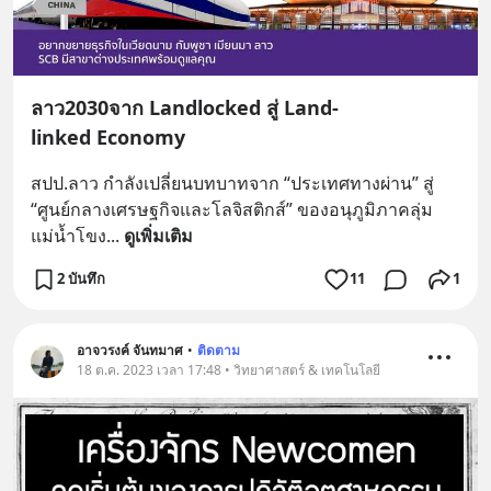
ลาว2030จาก Landlocked สู่ Land-
linked Economy
สปป.ลาว กำลังเปลี่ยนบทบาทจาก “ประเทศทางผ่าน” สู่ 
“ศูนย์กลางเศรษฐกิจและโลจิสติกส์” ของอนุภูมิภาคลุ่ม
แม่น้ำโขง
... 
ดูเพิ่มเติม
2 บันทึก
11
1
อาจวรงค์ จันทมาศ
•
ติดตาม
18 ต.ค. 2023 เวลา 17:48 • วิทยาศาสตร์ & เทคโนโลยี