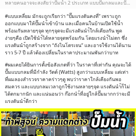
หลายคนอาจจะสงสัยว่าปั๊มน้ำ 2 ประเภท แบบปั๊มกลมและปั๊มเหลี่ยมนั้น มีการทำงานต่างกันอย่างไร และเหมาะกับการใช้งานแบบไหนกันบ้าง Mr.Toyobo มีคำตอบ! - - - - - - - ...
#แบบเหลี่ยม มักจะถูกเรียกว่า “ปั๊มแรงดันคงที่” เพราะถูก
ออกแบบมาให้ปั๊มนำ้เข้าบ้าน และเมื่อคนในบ้านเปิดใช้น้ำ
พร้อมกันหลายๆจุด ทุกๆจุดจะมีแรงดันนำ้ใกล้เคียงกัน พูด
ง่ายๆคือ เปิดใช้นำ้ได้หลายจุดพร้อมกัน โดยแรงนำ้ไม่ตก ซึ่ง
แรงดันนำ้ถูกสร้างจาก “ถังไนโตรเจน” และอาจใช้งานได้นาน
ราว 5-7 ปี แล้วต้องเปลี่ยนในราคาประมาณพันกว่าบาท
#ผมเคยได้ยินการตั้งข้อสังเกตที่ว่า ในราคาที่เท่ากัน คุณจะได้
ปั๊มแบบกลมที่มีกำลัง วัตต์ (Watts) สูงกว่าแบบเหลี่ยม แต่เท่า
ที่ผมลองสำรวจราคาคร่าวๆดู พบว่าราคาใกล้เคียงกันพอ
สมควร และแบบกลมเวลาถูกใช้งานหลายๆจุด แรงดันนำ้ก็ไม่
ได้ตกมากนัก และแน่นอนว่า ก๊อกนำ้ที่อยู่ใกล้ปั๊มมากกว่าจะมี
แรงดันนำ้ดีกว่า