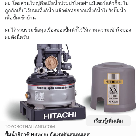
ผม โดยส่วนใหญ่คือเมื่อน้ำประปาไหลผ่านมิเตอร์แล้วก็จะไป
ถูกกักเก็บไว้บนแท็งก์น้ำ แล้วต่อท่อจากแท็งก์น้ำไปยังปั๊มน้ำ
เพื่อปั๊มเข้าบ้าน
ผมได้รวบรวมข้อมูลเรื่องของปั๊มนำ้ไว้ให้ตามความเข้าใจของ
ผมดังนี้ครับ
เรียนรู้เพิ่มเติม
TOYOBOTHAILAND.COM
ปั๊มน้ำฮิตาชิ Hitachi ถังแรงดันสแตนเลส