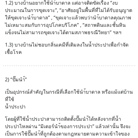
1.2) บางบ้านอยากใช้นำ้บาดาล แต่อาจติดขัดเรื่อง “งบ
ประมาณในการขุดเจาะ”, “อาศัยอยู่ในพื้นที่ที่ไม่ได้รับอนุญาต
ให้ขุดเจาะนำ้บาดาล” , “ขุดเจาะแล้วพบว่านำ้บาดาลคุณภาพ
ไม่เหมาะสมกับการอุปโภคบริโภค” , “สถาพดินและชั้นหิน
แข็งจนไม่สามารถขุดเจาะได้ตามสภาพธรณีวิทยา” ฯลฯ
1.3) บางบ้านไม่ชอบกลิ่นเคมีที่เติมลงในน้ำประปาเพื่อกำจัด
เชื้อโรค
2) “ปั๊มนำ้”
เป็นอุปกรณ์สำคัญในกรณีที่เลือกใช้นำ้บาดาล หรือแม้แต่บ้าน
ที่ใช้
น้ำประปา
โดยผู้ที่ใช้น้ำประปาสามารถติดตั้งปั๊มนำ้ได้หลังจากที่น้ำ
ประปาไหลผ่าน “มิเตอร์นำ้ของการประปา” แล้วเท่านั้น จึงจะ
เป็นการใช้ปั๊มนำ้ที่ถูกต้องตามกฎหมายตามความเข้าใจของ