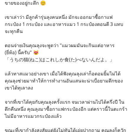
ขายของอยู่กะดึก 😊
เขาเล่าว่า มีลูกค้ารุ่นลุงคนหนึ่ง มักจะออกมาซื้อกาแฟ
กระป๋อง 1 กระป๋อง และอาหารแมว 1 กระป๋องตอนตี 3 แทบ
จะทุกคืน
ตอนจ่ายเงินคุณลุงจะพูดว่า "แมวผมมันจะกินแต่อาหาร 
(ยี่ห้อ) นี้ครับ" 😻
「うちの猫(ねこ)はこれしか食(た)べないんだよ。」 
แล้วทาสแมวอย่างเขา เมื่อได้ฟังคุณลุงเล่าก็อดอมยิ้มไม่ได้ 
คุณลุงช่วยมาทำให้การทำงานอันแสนจะน่าเบื่อยามดึกของ
เขาได้ทุเลาลง
จากที่เขาได้คุยกับคุณลุงครั้งแรก จนเวลาผ่านไปได้ครึ่งปี ใน
ดึกคืนหนึ่ง คุณลุงมาซื้อกาแฟกระป๋องอีก แต่คราวนี้ในตะกร้า
ไม่มีอาหารแมวกระป๋องแล้ว
ขณะที่เขากำลังสงสัยแต่ยังไม่ทันได้เอ่ยปากถาม คุณลุงก็ควัก