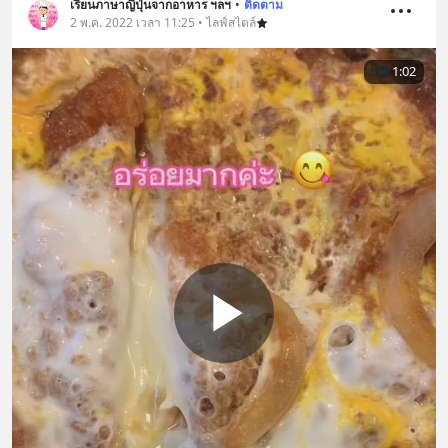
เรียนภาษาญี่ปุ่นจากอาหาร ฯลฯ
•
ติดตาม
2 พ.ค. 2022 เวลา 11:25 • ไลฟ์สไตล์
1:02