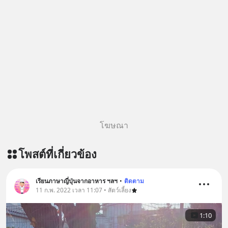
========================= 📍กด
รับสิทธิ์ทดลองเรียนฟรี! กับ Inspire
English ที่นี่ : inspire-
english.in.th/event/inspire-english-
x-ด-ดล-blog-mrtharadhol-แคมเปญ
พิเศษ/ ติดต่อสอบถามคอร์สเรียนเพิ่ม
เติม Line : https://lin.ee/uaQvU5C
#เรียนรู้ผ่านการใช้จริง #มากกว่าการ
เรียนภาษา #InspireEnglish
โฆษณา
โพสต์ที่เกี่ยวข้อง
เรียนภาษาญี่ปุ่นจากอาหาร ฯลฯ
•
ติดตาม
11 ก.พ. 2022 เวลา 11:07 • สัตว์เลี้ยง
1:10