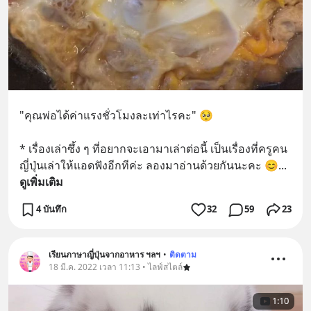
"คุณพ่อได้ค่าแรงชั่วโมงละเท่าไรคะ" 🥺
* เรื่องเล่าซึ้ง ๆ ที่อยากจะเอามาเล่าต่อนี้ เป็นเรื่องที่ครูคน
ญี่ปุ่นเล่าให้แอดฟังอีกทีค่ะ ลองมาอ่านด้วยกันนะคะ 😊
... 
ดูเพิ่มเติม
4 บันทึก
32
59
23
เรียนภาษาญี่ปุ่นจากอาหาร ฯลฯ
•
ติดตาม
18 มี.ค. 2022 เวลา 11:13 • ไลฟ์สไตล์
1:10