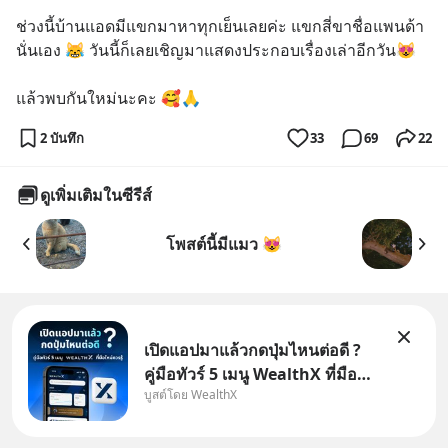
ช่วงนี้บ้านแอดมีแขกมาหาทุกเย็นเลยค่ะ แขกสี่ขาชื่อแพนด้า
นั่นเอง 😹 วันนี้ก็เลยเชิญมาแสดงประกอบเรื่องเล่าอีกวัน😻
แล้วพบกันใหม่นะคะ 🥰🙏
2 บันทึก
33
69
22
ดูเพิ่มเติมในซีรีส์
โพสต์นี้มีแมว 😻
เปิดแอปมาแล้วกดปุ่มไหนต่อดี ?
คู่มือทัวร์ 5 เมนู WealthX ที่มือ
บูสต์โดย WealthX
ใหม่ควรรู้ สำหรับใครที่เพิ่งโหลด
แอปมา แต่ยังงง ๆ ไม่รู้ว่าต้องกด
ปุ่มไหนต่อ อ่านโพสต์นี้เลย