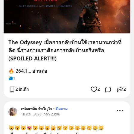
The Odyssey เมื่อการกลับบ้านใช้เวลานานกว่าที่
คิด นี่ร่างกายเราต้องการกลับบ้านจริงหรือ
(SPOILED ALERT!!!)
🔥 264.1
... 
อ่านต่อ
1
2 บันทึก
2
2
เพลิดเพลิน จำเริญใจ
•
ติดตาม
18 ก.พ. 2020 เวลา 23:06
😸😺😼😻😾😽😽🙀😿😼😼😽😽😺😸😸