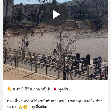
🐈 แมว 9 ชีวิต ภาษาญี่ปุ่น 🇯🇵 พูดว่า ...
ก่อนอื่น ขอร่วมไว้อาลัยกับการจากไปของคุณแตงโมด้วย
นะคะ 🙏🥺
... 
ดูเพิ่มเติม