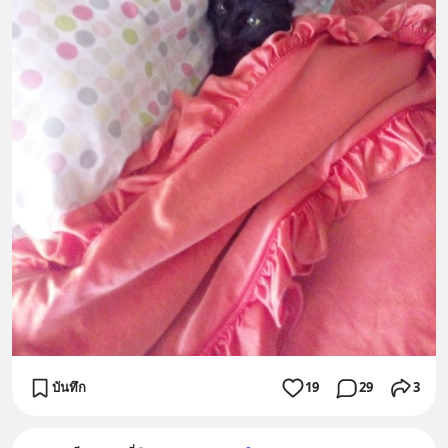
บันทึก
19
29
3