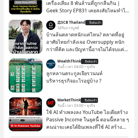
เครื่องเสียง 8 พันล้านที่ถูกกลืนกิน |
Geek Story EP831 เคยสงสัยไหมทำไม
หูฟัง AKG ถึงกลายเป็นแค่ของแถมใน
SCB Thailand
ยืนยันแล้ว
กล่องมือถือ? หรือลำโพง JBL ถึงวางขาย
ได้รับการบูสต์
เกลื่อนตามห้างทั่วไป? ทั้งที่จริง ๆ แล้ว
บ้านล้นตลาดหนักแค่ไหน? ตลาดที่อยู่
ชื่อเหล่านี้คือ “ตำนาน” ระดับเทพที่นัก
อาศัยไทยกำลังเจอ Oversupply หนัก
เล่นเครื่องเสียงยุคก่อนยอมจ่ายเงินหลัก
กว่าที่คิด และปัญหานี้อาจไม่ได้จบแค่
แสนเพื่อครอบครอง แต่เบื้องหลังความ
เรื่องเศรษฐกิจ #SCBEIC #อสังหา #บ้าน
WealthThink
แมสนี้ มีโศกนาฏกรรมของโลกธุรกิจ
ยืนยันแล้ว
ล้นตลาด #เศรษฐกิจไทย #EICAround
วันนี้ เวลา 04:00 • ธุรกิจ
ซ่อนอยู่ อาณาจักรเครื่องเสียงที่ยิ่งใหญ่
#SCBThailand สามารถดูคลิปที่
ลูกหลานตระกูลเจียรวนนท์
ที่สุดบนโลก ถูกกว้านซื้อไปด้วยมูลค่า 8
youtube ประกอบได้ที่ link :
บริหารธุรกิจอะไรอยู่บ้าง ?
พันล้านดอลลาร์โดย Samsung และสิ่ง
https://youtube.com/shorts/-
ที่เจ็บปวดที่สุดคือ ยักษ์ใหญ่จาก
xU9gYcfVJk?feature=share
เกาหลีใต้ไม่ได้ซื้อเพราะหลงใหลใน
MarketThink
ยืนยันแล้ว
วันนี้ เวลา 03:00 • ธุรกิจ
เสียงเพลง แต่ซื้อเพื่อเป็นทางลัดเอา
ใช้ AI ทำเพลงลง YouTube ไอเดียสร้าง
เทคโนโลยีไปใส่ในหน้าปัดรถยนต์
Passive Income ในยุคนี้ ตอนนี้หลาย ๆ
อัจฉริยะ จากจุดสูงสุดของศิลปะแห่ง
คนน่าจะเคยได้ยินเพลงที่ใช้ AI สร้าง
เสียงดนตรี ทำไมถึงจบลงด้วยการเป็น
ผ่านหูกันมาบ้าง เช่น เพลง “ไม่มีใคร
แค่บรรทัดหนึ่งในบัญชีทรัพย์สินของ