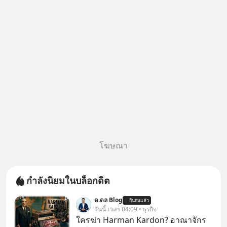
WealthX จะขอพาไปทัวร์ 5 เมนู
หลัก ที่จะทำให้คุ
โฆษณา
กำลังนิยมในบล็อกดิต
ด.ดล Blog
ยืนยันแล้ว
วันนี้ เวลา 04:09 • ธุรกิจ
ใครฆ่า Harman Kardon? อาณาจักร