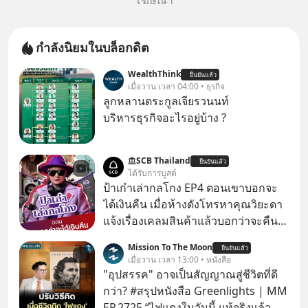
โฆษณา
กำลังนิยมในบล็อกดิต
WealthThink
ยืนยันแล้ว
เมื่อวาน เวลา 04:00 • ธุรกิจ
ลูกหลานตระกูลเจียรวนนท์
บริหารธุรกิจอะไรอยู่บ้าง ?
SCB Thailand
ยืนยันแล้ว
ได้รับการบูสต์
ป้าเก๋าเล่ากลโกง EP4 ตอนเขาบอกจะ
ได้เงินคืน เมื่อห้างดังโทรหาคุณวิยะดา
แจ้งเรื่องเคลมสินค้าแล้วบอกว่าจะคืน
เงิน คุณวิยะดาจะได้เงินจริง หรือเป็น
Mission To The Moon
ยืนยันแล้ว
เรื่องจ้อจี้ หาคำตอบได้ที่ “ป้าเก๋าเล่ากล
เมื่อวาน เวลา 13:00 • หนังสือ
โกง” EP4 ตอน “เขาบอกว่าจะได้เงิน
"อุปสรรค" อาจเป็นสัญญาณสู่ชีวิตที่ดี
คืน” #ป้าเก๋าเล่ากลโกง #แก้เกมกลโกง
กว่า? #สรุปหนังสือ Greenlights | MM
#อยู่อย่างยั่งยืน #Cybersecurity #เตือน
EP.2725 “ไฟแดงในวันนี้ แท้จริงแล้ว