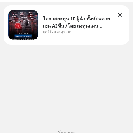
โอกาสลงทุน 10 ผู้นำ ทั้งซัปพลาย
เชน AI จีน /โดย ลงทุนแมน
บูสต์โดย ลงทุนแมน
✅ลงทุนตรง คัด 10 ผู้นำเน้น ๆ ใน
ธีม AI จีน ✅คัดเลือกหุ้นใหม่ 9 ตัว
เข้ากองทุน ✅ร่วมเป็นเจ้าของผู้นำ
AI จีน ตั้งแต่โรงงานผลิตชิป หน่วย
ความจำ โมเดล