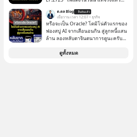
ภัยออนไลน์
อาจเป็นสัญญาณไฟเขียวที่ยังไม่ถึงเวลา
ด.ดล Blog
ยืนยันแล้ว
เปลี่ยนสี” McConaughey ดาราดาวรุ่ง
เมื่อวาน เวลา 12:07 • ธุรกิจ
ในยุคหนึ่ง เคยปฏิเสธเงินค่าตัวหนังรอม
หรือจะเป็น Oracle? โดมิโน่ตัวแรกของ
คอมที่สูงถึง 14.5 ล้านดอลลาร์ (หรือ
ฟองสบู่ AI จากเสือนอนกิน สู่ลูกหนี้แสน
ราว 500 ล้านบาท) เพียงเพราะเขาไม่
ล้าน ลองหลับตาจินตนาการดูนะครับว่า
อยากขังตัวเองไว้ในกล่องเดิมๆ ผลที่
ถ้าหากเราต้องทำงานกับบริษัทที่ขึ้นชื่อ
ตามมาคือ โทรศัพท์ของเขากลายเป็น
ว่าเขี้ยวลากดินสุดๆ มันจะน่าปวดหัว
ดูทั้งหมด
ความเงียบสนิทนานถึง 14 เดือนเต็ม แต่
ขนาดไหน…
ความเงียบและ "ไฟแดง" ในวันนั้นกลับ
กลายเป็นการถอยหลังเพื่อตั้งหลัก จนส่ง
ให้เขาก้าวขึ้นไปยืนถือรางวัลออสการ์
ในบทบาทที่เปลี่ยนชีวิตเขาไปตลอดกาล
ใน MM EP. นี้ เราจะมาร่วมถอดรหัส
และปรับวิธีคิดกันว่า Greenlight (ไฟ
เขียว) จะสร้างมันขึ้นมาล่วงหน้าด้วย
วินัยและความพร้อมได้อย่างไร?
Yellowlight (ไฟเหลือง) จะรับมือกับ
สัญญาณเตือน และชะลอตัวอย่างมีสติ